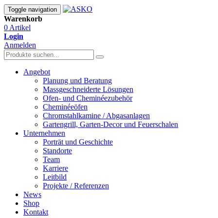
Toggle navigation
Warenkorb
0 Artikel
Login
Anmelden
Angebot
Planung und Beratung
Massgeschneiderte Lösungen
Ofen- und Cheminéezubehör
Cheminéeöfen
Chromstahlkamine / Abgasanlagen
Gartengrill, Garten-Decor und Feuerschalen
Unternehmen
Porträt und Geschichte
Standorte
Team
Karriere
Leitbild
Projekte / Referenzen
News
Shop
Kontakt