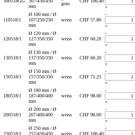
300518GG
307/450/450
CHF
106.40
grau
mm
+
-
Ø 100 mm / Ø
110518/1
107/250/250
weiss
CHF
57.80
mm
+
-
Ø 120 mm / Ø
120518/1
127/350/350
weiss
CHF
60.20
mm
+
-
Ø 130 mm / Ø
130518/1
137/350/350
weiss
CHF
60.20
mm
+
-
Ø 150 mm / Ø
150518/1
157/350/350
weiss
CHF
71.25
mm
+
-
Ø 180 mm / Ø
180518/1
187/400/400
weiss
CHF
98.00
mm
+
-
Ø 200 mm / Ø
200518/1
207/400/400
weiss
CHF
98.00
mm
+
-
Ø 250 mm / Ø
250518/1
257/450/450
weiss
CHF
106.40