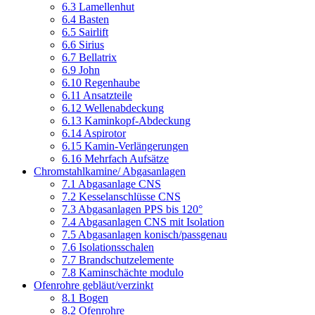
6.3 Lamellenhut
6.4 Basten
6.5 Sairlift
6.6 Sirius
6.7 Bellatrix
6.9 John
6.10 Regenhaube
6.11 Ansatzteile
6.12 Wellenabdeckung
6.13 Kaminkopf-Abdeckung
6.14 Aspirotor
6.15 Kamin-Verlängerungen
6.16 Mehrfach Aufsätze
Chromstahlkamine/ Abgasanlagen
7.1 Abgasanlage CNS
7.2 Kesselanschlüsse CNS
7.3 Abgasanlagen PPS bis 120°
7.4 Abgasanlagen CNS mit Isolation
7.5 Abgasanlagen konisch/passgenau
7.6 Isolationsschalen
7.7 Brandschutzelemente
7.8 Kaminschächte modulo
Ofenrohre gebläut/verzinkt
8.1 Bogen
8.2 Ofenrohre