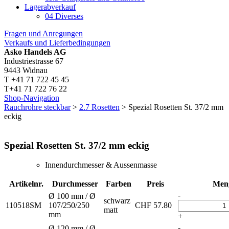
Lagerabverkauf
04 Diverses
Fragen und Anregungen
Verkaufs und Lieferbedingungen
Asko Handels AG
Industriestrasse 67
9443 Widnau
T +41 71 722 45 45
T+41 71 722 76 22
Shop-Navigation
Rauchrohre steckbar
>
2.7 Rosetten
> Spezial Rosetten St. 37/2 mm
eckig
Spezial Rosetten St. 37/2 mm eckig
Innendurchmesser & Aussenmasse
Artikelnr.
Durchmesser
Farben
Preis
Men
-
Ø 100 mm / Ø
schwarz
110518SM
107/250/250
CHF
57.80
matt
mm
+
-
Ø 120 mm / Ø