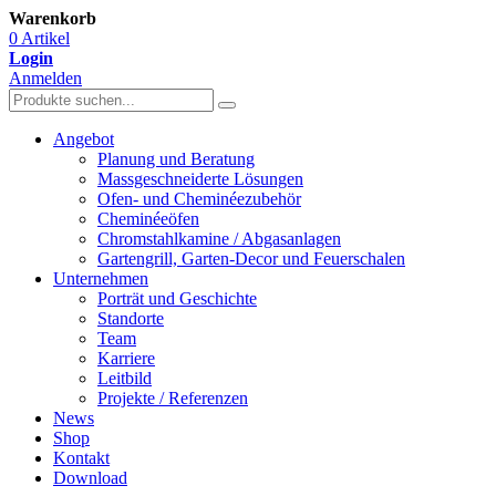
Warenkorb
0 Artikel
Login
Anmelden
Angebot
Planung und Beratung
Massgeschneiderte Lösungen
Ofen- und Cheminéezubehör
Cheminéeöfen
Chromstahlkamine / Abgasanlagen
Gartengrill, Garten-Decor und Feuerschalen
Unternehmen
Porträt und Geschichte
Standorte
Team
Karriere
Leitbild
Projekte / Referenzen
News
Shop
Kontakt
Download