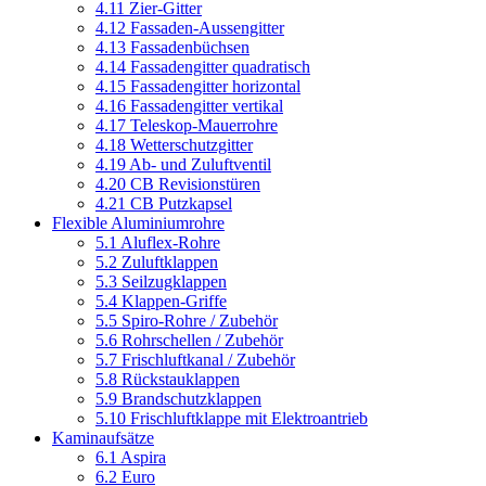
4.11 Zier-Gitter
4.12 Fassaden-Aussengitter
4.13 Fassadenbüchsen
4.14 Fassadengitter quadratisch
4.15 Fassadengitter horizontal
4.16 Fassadengitter vertikal
4.17 Teleskop-Mauerrohre
4.18 Wetterschutzgitter
4.19 Ab- und Zuluftventil
4.20 CB Revisionstüren
4.21 CB Putzkapsel
Flexible Aluminiumrohre
5.1 Aluflex-Rohre
5.2 Zuluftklappen
5.3 Seilzugklappen
5.4 Klappen-Griffe
5.5 Spiro-Rohre / Zubehör
5.6 Rohrschellen / Zubehör
5.7 Frischluftkanal / Zubehör
5.8 Rückstauklappen
5.9 Brandschutzklappen
5.10 Frischluftklappe mit Elektroantrieb
Kaminaufsätze
6.1 Aspira
6.2 Euro