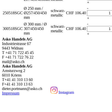
+
-
Ø 250 mm /
schwarz-
250518SGC
Ø257/450/450
CHF
106.40
metallic
mm
+
-
Ø 300 mm / Ø
schwarz-
300518SGC
307/450/450
CHF
106.40
metallic
mm
+
Asko Handels AG
Industriestrasse 67
9443 Widnau
T +41 71 722 45 45
F +41 71 722 76 22
mail@asko.ch
Asko Handels AG
Amsturzweg 2
6010 Kriens
T+41 41 310 13 60
F+41 41 310 13 63
dieter.portmann@asko.ch
Instagram
Impressum