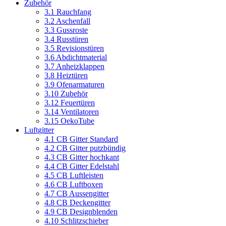
Zubehör
3.1 Rauchfang
3.2 Aschenfall
3.3 Gussroste
3.4 Russtüren
3.5 Revisionstüren
3.6 Abdichtmaterial
3.7 Anheizklappen
3.8 Heiztüren
3.9 Ofenarmaturen
3.10 Zubehör
3.12 Feuertüren
3.14 Ventilatoren
3.15 OekoTube
Luftgitter
4.1 CB Gitter Standard
4.2 CB Gitter putzbündig
4.3 CB Gitter hochkant
4.4 CB Gitter Edelstahl
4.5 CB Luftleisten
4.6 CB Luftboxen
4.7 CB Aussengitter
4.8 CB Deckengitter
4.9 CB Designblenden
4.10 Schlitzschieber