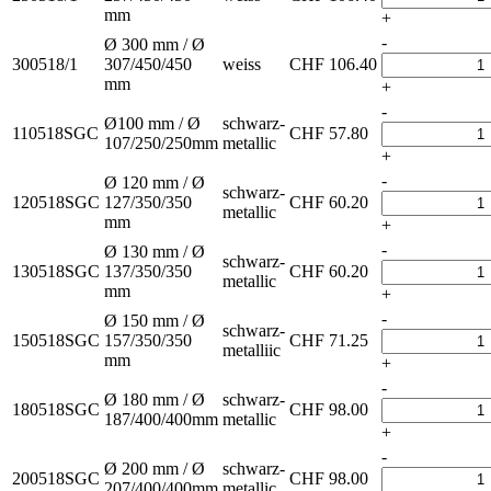
mm
+
-
Ø 300 mm / Ø
300518/1
307/450/450
weiss
CHF
106.40
mm
+
-
Ø100 mm / Ø
schwarz-
110518SGC
CHF
57.80
107/250/250mm
metallic
+
-
Ø 120 mm / Ø
schwarz-
120518SGC
127/350/350
CHF
60.20
metallic
mm
+
-
Ø 130 mm / Ø
schwarz-
130518SGC
137/350/350
CHF
60.20
metallic
mm
+
-
Ø 150 mm / Ø
schwarz-
150518SGC
157/350/350
CHF
71.25
metalliic
mm
+
-
Ø 180 mm / Ø
schwarz-
180518SGC
CHF
98.00
187/400/400mm
metallic
+
-
Ø 200 mm / Ø
schwarz-
200518SGC
CHF
98.00
207/400/400mm
metallic