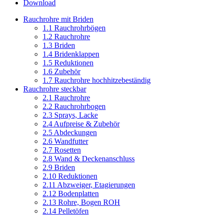
Download
Rauchrohre mit Briden
1.1 Rauchrohrbögen
1.2 Rauchrohre
1.3 Briden
1.4 Bridenklappen
1.5 Reduktionen
1.6 Zubehör
1.7 Rauchrohre hochhitzebeständig
Rauchrohre steckbar
2.1 Rauchrohre
2.2 Rauchrohrbogen
2.3 Sprays, Lacke
2.4 Aufpreise & Zubehör
2.5 Abdeckungen
2.6 Wandfutter
2.7 Rosetten
2.8 Wand & Deckenanschluss
2.9 Briden
2.10 Reduktionen
2.11 Abzweiger, Etagierungen
2.12 Bodenplatten
2.13 Rohre, Bogen ROH
2.14 Pelletöfen