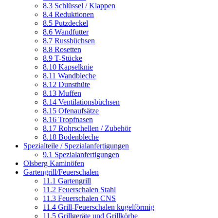
8.3 Schlüssel / Klappen
8.4 Reduktionen
8.5 Putzdeckel
8.6 Wandfutter
8.7 Russbüchsen
8.8 Rosetten
8.9 T-Stücke
8.10 Kapselknie
8.11 Wandbleche
8.12 Dunsthüte
8.13 Muffen
8.14 Ventilationsbüchsen
8.15 Ofenaufsätze
8.16 Tropfnasen
8.17 Rohrschellen / Zubehör
8.18 Bodenbleche
Spezialteile / Spezialanfertigungen
9.1 Spezialanfertigungen
Olsberg Kaminöfen
Gartengrill/Feuerschalen
11.1 Gartengrill
11.2 Feuerschalen Stahl
11.3 Feuerschalen CNS
11.4 Grill-Feuerschalen kugelförmig
11.5 Grillgeräte und Grillkörbe