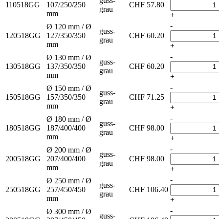
guss-
110518GG
107/250/250
CHF
57.80
grau
mm
+
-
Ø 120 mm / Ø
guss-
120518GG
127/350/350
CHF
60.20
grau
mm
+
-
Ø 130 mm / Ø
guss-
130518GG
137/350/350
CHF
60.20
grau
mm
+
-
Ø 150 mm / Ø
guss-
150518GG
157/350/350
CHF
71.25
grau
mm
+
-
Ø 180 mm / Ø
guss-
180518GG
187/400/400
CHF
98.00
grau
mm
+
-
Ø 200 mm / Ø
guss-
200518GG
207/400/400
CHF
98.00
grau
mm
+
-
Ø 250 mm / Ø
guss-
250518GG
257/450/450
CHF
106.40
grau
mm
+
-
Ø 300 mm / Ø
guss-