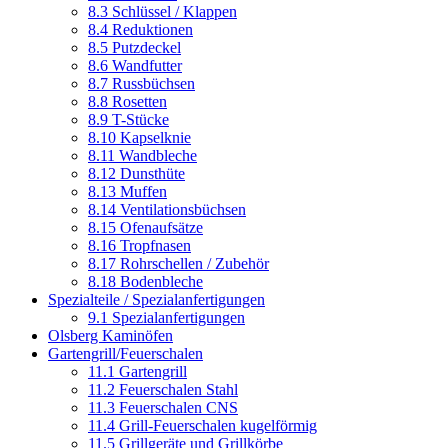
8.3 Schlüssel / Klappen
8.4 Reduktionen
8.5 Putzdeckel
8.6 Wandfutter
8.7 Russbüchsen
8.8 Rosetten
8.9 T-Stücke
8.10 Kapselknie
8.11 Wandbleche
8.12 Dunsthüte
8.13 Muffen
8.14 Ventilationsbüchsen
8.15 Ofenaufsätze
8.16 Tropfnasen
8.17 Rohrschellen / Zubehör
8.18 Bodenbleche
Spezialteile / Spezialanfertigungen
9.1 Spezialanfertigungen
Olsberg Kaminöfen
Gartengrill/Feuerschalen
11.1 Gartengrill
11.2 Feuerschalen Stahl
11.3 Feuerschalen CNS
11.4 Grill-Feuerschalen kugelförmig
11.5 Grillgeräte und Grillkörbe