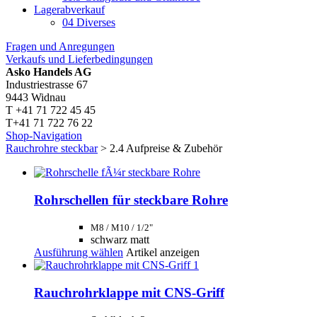
Lagerabverkauf
04 Diverses
Fragen und Anregungen
Verkaufs und Lieferbedingungen
Asko Handels AG
Industriestrasse 67
9443 Widnau
T +41 71 722 45 45
T+41 71 722 76 22
Shop-Navigation
Rauchrohre steckbar
> 2.4 Aufpreise & Zubehör
Rohrschellen für steckbare Rohre
M8 / M10 / 1/2"
schwarz matt
Dieses
Ausführung wählen
Artikel anzeigen
Produkt
weist
mehrere
Rauchrohrklappe mit CNS-Griff
Varianten
auf.