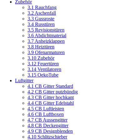
Zubehör
3.1 Rauchfang
3.2 Aschenfall
3.3 Gussroste
3.4 Russtüren
3.5 Revisionstüren
3.6 Abdichtmaterial
3.7 Anheizklappen
3.8 Heiztüren
3.9 Ofenarmaturen
3.10 Zubehör
3.12 Feuertüren
3.14 Ventilatoren
3.15 OekoTube
Luftgitter
4.1 CB Gitter Standard
4.2 CB Gitter putzbündig
4.3 CB Gitter hochkant
4.4 CB Gitter Edelstahl
4.5 CB Luftleisten
4.6 CB Luftboxen
4.7 CB Aussengitter
4.8 CB Deckengitter
4.9 CB Designblenden
4.10 Schlitzschieber