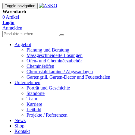
Toggle navigation
Warenkorb
0 Artikel
Login
Anmelden
Angebot
Planung und Beratung
Massgeschneiderte Lösungen
Ofen- und Cheminéezubehör
Cheminéeöfen
Chromstahlkamine / Abgasanlagen
Gartengrill, Garten-Decor und Feuerschalen
Unternehmen
Porträt und Geschichte
Standorte
Team
Karriere
Leitbild
Projekte / Referenzen
News
Shop
Kontakt