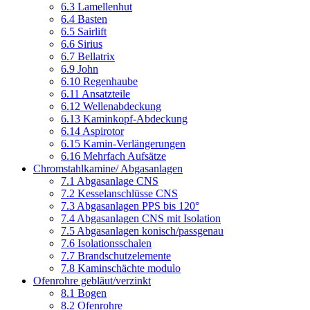
6.3 Lamellenhut
6.4 Basten
6.5 Sairlift
6.6 Sirius
6.7 Bellatrix
6.9 John
6.10 Regenhaube
6.11 Ansatzteile
6.12 Wellenabdeckung
6.13 Kaminkopf-Abdeckung
6.14 Aspirotor
6.15 Kamin-Verlängerungen
6.16 Mehrfach Aufsätze
Chromstahlkamine/ Abgasanlagen
7.1 Abgasanlage CNS
7.2 Kesselanschlüsse CNS
7.3 Abgasanlagen PPS bis 120°
7.4 Abgasanlagen CNS mit Isolation
7.5 Abgasanlagen konisch/passgenau
7.6 Isolationsschalen
7.7 Brandschutzelemente
7.8 Kaminschächte modulo
Ofenrohre gebläut/verzinkt
8.1 Bogen
8.2 Ofenrohre