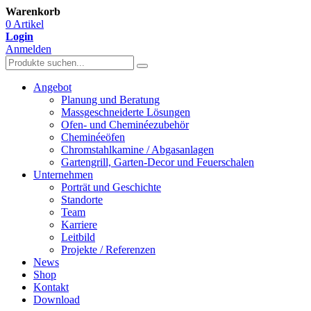
Warenkorb
0 Artikel
Login
Anmelden
Angebot
Planung und Beratung
Massgeschneiderte Lösungen
Ofen- und Cheminéezubehör
Cheminéeöfen
Chromstahlkamine / Abgasanlagen
Gartengrill, Garten-Decor und Feuerschalen
Unternehmen
Porträt und Geschichte
Standorte
Team
Karriere
Leitbild
Projekte / Referenzen
News
Shop
Kontakt
Download