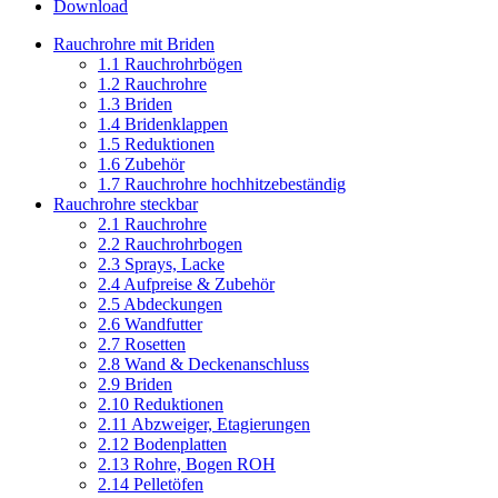
Download
Rauchrohre mit Briden
1.1 Rauchrohrbögen
1.2 Rauchrohre
1.3 Briden
1.4 Bridenklappen
1.5 Reduktionen
1.6 Zubehör
1.7 Rauchrohre hochhitzebeständig
Rauchrohre steckbar
2.1 Rauchrohre
2.2 Rauchrohrbogen
2.3 Sprays, Lacke
2.4 Aufpreise & Zubehör
2.5 Abdeckungen
2.6 Wandfutter
2.7 Rosetten
2.8 Wand & Deckenanschluss
2.9 Briden
2.10 Reduktionen
2.11 Abzweiger, Etagierungen
2.12 Bodenplatten
2.13 Rohre, Bogen ROH
2.14 Pelletöfen