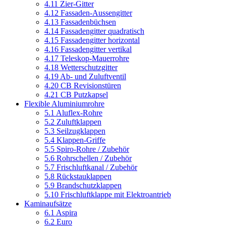
4.11 Zier-Gitter
4.12 Fassaden-Aussengitter
4.13 Fassadenbüchsen
4.14 Fassadengitter quadratisch
4.15 Fassadengitter horizontal
4.16 Fassadengitter vertikal
4.17 Teleskop-Mauerrohre
4.18 Wetterschutzgitter
4.19 Ab- und Zuluftventil
4.20 CB Revisionstüren
4.21 CB Putzkapsel
Flexible Aluminiumrohre
5.1 Aluflex-Rohre
5.2 Zuluftklappen
5.3 Seilzugklappen
5.4 Klappen-Griffe
5.5 Spiro-Rohre / Zubehör
5.6 Rohrschellen / Zubehör
5.7 Frischluftkanal / Zubehör
5.8 Rückstauklappen
5.9 Brandschutzklappen
5.10 Frischluftklappe mit Elektroantrieb
Kaminaufsätze
6.1 Aspira
6.2 Euro