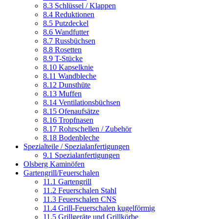
8.3 Schlüssel / Klappen
8.4 Reduktionen
8.5 Putzdeckel
8.6 Wandfutter
8.7 Russbüchsen
8.8 Rosetten
8.9 T-Stücke
8.10 Kapselknie
8.11 Wandbleche
8.12 Dunsthüte
8.13 Muffen
8.14 Ventilationsbüchsen
8.15 Ofenaufsätze
8.16 Tropfnasen
8.17 Rohrschellen / Zubehör
8.18 Bodenbleche
Spezialteile / Spezialanfertigungen
9.1 Spezialanfertigungen
Olsberg Kaminöfen
Gartengrill/Feuerschalen
11.1 Gartengrill
11.2 Feuerschalen Stahl
11.3 Feuerschalen CNS
11.4 Grill-Feuerschalen kugelförmig
11.5 Grillgeräte und Grillkörbe