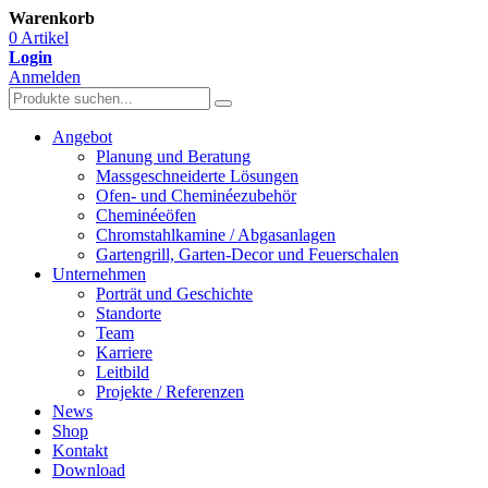
Warenkorb
0 Artikel
Login
Anmelden
Angebot
Planung und Beratung
Massgeschneiderte Lösungen
Ofen- und Cheminéezubehör
Cheminéeöfen
Chromstahlkamine / Abgasanlagen
Gartengrill, Garten-Decor und Feuerschalen
Unternehmen
Porträt und Geschichte
Standorte
Team
Karriere
Leitbild
Projekte / Referenzen
News
Shop
Kontakt
Download