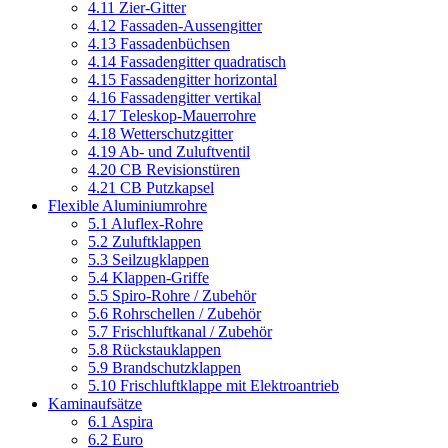
4.11 Zier-Gitter
4.12 Fassaden-Aussengitter
4.13 Fassadenbüchsen
4.14 Fassadengitter quadratisch
4.15 Fassadengitter horizontal
4.16 Fassadengitter vertikal
4.17 Teleskop-Mauerrohre
4.18 Wetterschutzgitter
4.19 Ab- und Zuluftventil
4.20 CB Revisionstüren
4.21 CB Putzkapsel
Flexible Aluminiumrohre
5.1 Aluflex-Rohre
5.2 Zuluftklappen
5.3 Seilzugklappen
5.4 Klappen-Griffe
5.5 Spiro-Rohre / Zubehör
5.6 Rohrschellen / Zubehör
5.7 Frischluftkanal / Zubehör
5.8 Rückstauklappen
5.9 Brandschutzklappen
5.10 Frischluftklappe mit Elektroantrieb
Kaminaufsätze
6.1 Aspira
6.2 Euro