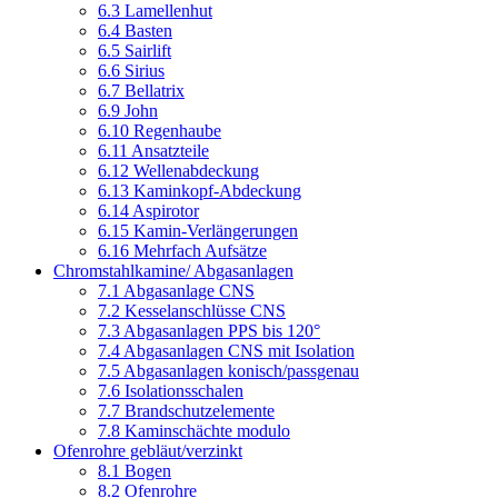
6.3 Lamellenhut
6.4 Basten
6.5 Sairlift
6.6 Sirius
6.7 Bellatrix
6.9 John
6.10 Regenhaube
6.11 Ansatzteile
6.12 Wellenabdeckung
6.13 Kaminkopf-Abdeckung
6.14 Aspirotor
6.15 Kamin-Verlängerungen
6.16 Mehrfach Aufsätze
Chromstahlkamine/ Abgasanlagen
7.1 Abgasanlage CNS
7.2 Kesselanschlüsse CNS
7.3 Abgasanlagen PPS bis 120°
7.4 Abgasanlagen CNS mit Isolation
7.5 Abgasanlagen konisch/passgenau
7.6 Isolationsschalen
7.7 Brandschutzelemente
7.8 Kaminschächte modulo
Ofenrohre gebläut/verzinkt
8.1 Bogen
8.2 Ofenrohre