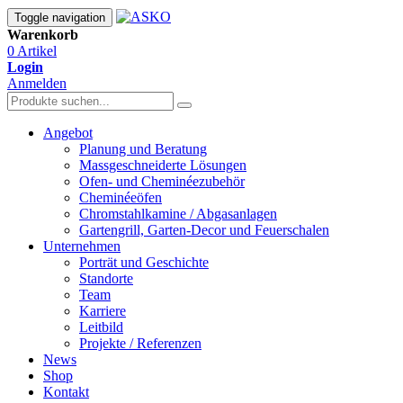
Toggle navigation
Warenkorb
0 Artikel
Login
Anmelden
Angebot
Planung und Beratung
Massgeschneiderte Lösungen
Ofen- und Cheminéezubehör
Cheminéeöfen
Chromstahlkamine / Abgasanlagen
Gartengrill, Garten-Decor und Feuerschalen
Unternehmen
Porträt und Geschichte
Standorte
Team
Karriere
Leitbild
Projekte / Referenzen
News
Shop
Kontakt