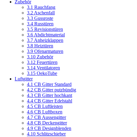
Zubehör
3.1 Rauchfang
3.2 Aschenfall
3.3 Gussroste
3.4 Russtüren
3.5 Revisionstüren
3.6 Abdichtmaterial
3.7 Anheizklappen
3.8 Heiztüren
3.9 Ofenarmaturen
3.10 Zubehör
3.12 Feuertüren
3.14 Ventilatoren
3.15 OekoTube
Luftgitter
4.1 CB Gitter Standard
4.2 CB Gitter putzbündig
4.3 CB Gitter hochkant
4.4 CB Gitter Edelstahl
4.5 CB Luftleisten
4.6 CB Luftboxen
4.7 CB Aussengitter
4.8 CB Deckengitter
4.9 CB Designblenden
4.10 Schlitzschieber