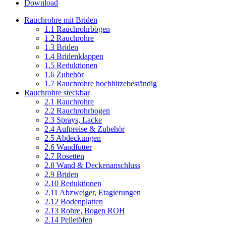
Download
Rauchrohre mit Briden
1.1 Rauchrohrbögen
1.2 Rauchrohre
1.3 Briden
1.4 Bridenklappen
1.5 Reduktionen
1.6 Zubehör
1.7 Rauchrohre hochhitzebeständig
Rauchrohre steckbar
2.1 Rauchrohre
2.2 Rauchrohrbogen
2.3 Sprays, Lacke
2.4 Aufpreise & Zubehör
2.5 Abdeckungen
2.6 Wandfutter
2.7 Rosetten
2.8 Wand & Deckenanschluss
2.9 Briden
2.10 Reduktionen
2.11 Abzweiger, Etagierungen
2.12 Bodenplatten
2.13 Rohre, Bogen ROH
2.14 Pelletöfen