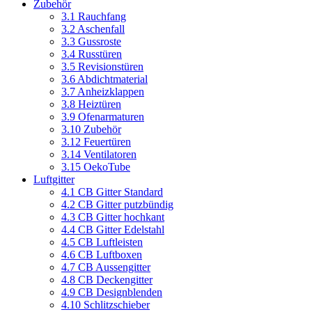
Zubehör
3.1 Rauchfang
3.2 Aschenfall
3.3 Gussroste
3.4 Russtüren
3.5 Revisionstüren
3.6 Abdichtmaterial
3.7 Anheizklappen
3.8 Heiztüren
3.9 Ofenarmaturen
3.10 Zubehör
3.12 Feuertüren
3.14 Ventilatoren
3.15 OekoTube
Luftgitter
4.1 CB Gitter Standard
4.2 CB Gitter putzbündig
4.3 CB Gitter hochkant
4.4 CB Gitter Edelstahl
4.5 CB Luftleisten
4.6 CB Luftboxen
4.7 CB Aussengitter
4.8 CB Deckengitter
4.9 CB Designblenden
4.10 Schlitzschieber