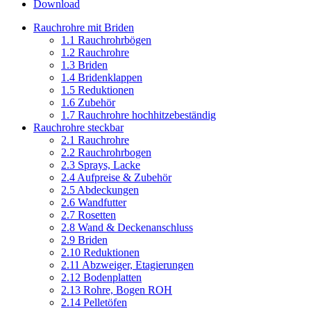
Download
Rauchrohre mit Briden
1.1 Rauchrohrbögen
1.2 Rauchrohre
1.3 Briden
1.4 Bridenklappen
1.5 Reduktionen
1.6 Zubehör
1.7 Rauchrohre hochhitzebeständig
Rauchrohre steckbar
2.1 Rauchrohre
2.2 Rauchrohrbogen
2.3 Sprays, Lacke
2.4 Aufpreise & Zubehör
2.5 Abdeckungen
2.6 Wandfutter
2.7 Rosetten
2.8 Wand & Deckenanschluss
2.9 Briden
2.10 Reduktionen
2.11 Abzweiger, Etagierungen
2.12 Bodenplatten
2.13 Rohre, Bogen ROH
2.14 Pelletöfen