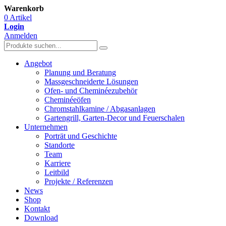
Warenkorb
0 Artikel
Login
Anmelden
Angebot
Planung und Beratung
Massgeschneiderte Lösungen
Ofen- und Cheminéezubehör
Cheminéeöfen
Chromstahlkamine / Abgasanlagen
Gartengrill, Garten-Decor und Feuerschalen
Unternehmen
Porträt und Geschichte
Standorte
Team
Karriere
Leitbild
Projekte / Referenzen
News
Shop
Kontakt
Download