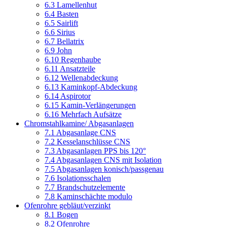
6.3 Lamellenhut
6.4 Basten
6.5 Sairlift
6.6 Sirius
6.7 Bellatrix
6.9 John
6.10 Regenhaube
6.11 Ansatzteile
6.12 Wellenabdeckung
6.13 Kaminkopf-Abdeckung
6.14 Aspirotor
6.15 Kamin-Verlängerungen
6.16 Mehrfach Aufsätze
Chromstahlkamine/ Abgasanlagen
7.1 Abgasanlage CNS
7.2 Kesselanschlüsse CNS
7.3 Abgasanlagen PPS bis 120°
7.4 Abgasanlagen CNS mit Isolation
7.5 Abgasanlagen konisch/passgenau
7.6 Isolationsschalen
7.7 Brandschutzelemente
7.8 Kaminschächte modulo
Ofenrohre gebläut/verzinkt
8.1 Bogen
8.2 Ofenrohre