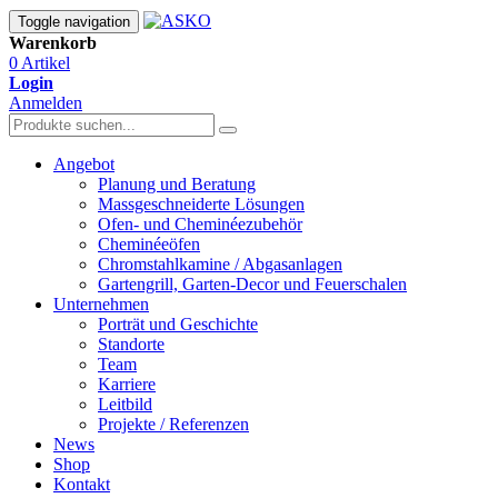
Toggle navigation
Warenkorb
0 Artikel
Login
Anmelden
Angebot
Planung und Beratung
Massgeschneiderte Lösungen
Ofen- und Cheminéezubehör
Cheminéeöfen
Chromstahlkamine / Abgasanlagen
Gartengrill, Garten-Decor und Feuerschalen
Unternehmen
Porträt und Geschichte
Standorte
Team
Karriere
Leitbild
Projekte / Referenzen
News
Shop
Kontakt