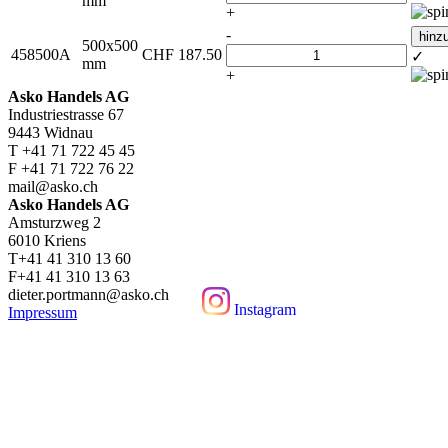
mm
+
-
hinz
500x500
458500A
CHF
187.50
✓
mm
+
Asko Handels AG
Industriestrasse 67
9443 Widnau
T +41 71 722 45 45
F +41 71 722 76 22
mail@asko.ch
Asko Handels AG
Amsturzweg 2
6010 Kriens
T+41 41 310 13 60
F+41 41 310 13 63
dieter.portmann@asko.ch
Instagram
Impressum