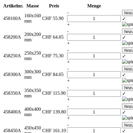
Artikelnr.
Masse
Preis
Menge
-
hinz
160x160
458160A
CHF
55.90
✓
mm
+
-
hinz
200x200
458200A
CHF
64.65
✓
mm
+
-
hinz
250x250
458250A
CHF
75.30
✓
mm
+
-
hinz
300x300
458300A
CHF
84.65
✓
mm
+
-
hinz
350x350
458350A
CHF
115.90
✓
mm
+
-
hinz
400x400
458400A
CHF
139.80
✓
mm
+
-
hinz
450x450
458450A
CHF
161.10
✓