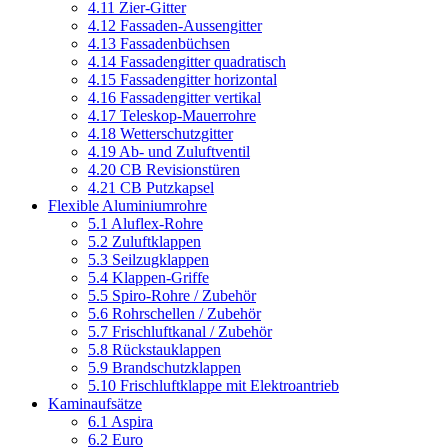
4.11 Zier-Gitter
4.12 Fassaden-Aussengitter
4.13 Fassadenbüchsen
4.14 Fassadengitter quadratisch
4.15 Fassadengitter horizontal
4.16 Fassadengitter vertikal
4.17 Teleskop-Mauerrohre
4.18 Wetterschutzgitter
4.19 Ab- und Zuluftventil
4.20 CB Revisionstüren
4.21 CB Putzkapsel
Flexible Aluminiumrohre
5.1 Aluflex-Rohre
5.2 Zuluftklappen
5.3 Seilzugklappen
5.4 Klappen-Griffe
5.5 Spiro-Rohre / Zubehör
5.6 Rohrschellen / Zubehör
5.7 Frischluftkanal / Zubehör
5.8 Rückstauklappen
5.9 Brandschutzklappen
5.10 Frischluftklappe mit Elektroantrieb
Kaminaufsätze
6.1 Aspira
6.2 Euro