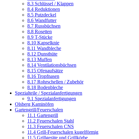
8.3 Schlüssel / Klappen
8.4 Reduktionen
8.5 Putzdeckel
8.6 Wandfutter
8.7 Russbüchsen
8.8 Rosetten
8.9 T-Stücke
8.10 Kapselknie
8.11 Wandbleche
8.12 Dunsthüte
8.13 Muffen
8.14 Ventilationsbüchsen
8.15 Ofenaufsätze
8.16 Tropfnasen
8.17 Rohrschellen / Zubehör
8.18 Bodenbleche
Spezialteile / Spezialanfertigungen
9.1 Spezialanfertigungen
Olsberg Kaminöfen
Gartengrill/Feuerschalen
11.1 Gartengrill
11.2 Feuerschalen Stahl
11.3 Feuerschalen CNS
11.4 Grill-Feuerschalen kugelförmig
11.5 Grillgeräte und Grillkörbe