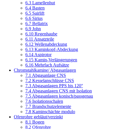
6.3 Lamellenhut
6.4 Basten
6.5 Sairlift
6.6 Sirius
6.7 Bellatrix
6.9 John
6.10 Regenhaube
6.11 Ansatzteile
6.12 Wellenabdeckung
6.13 Kaminkopf-Abdeckung
6.14 Aspirotor
6.15 Kamin-Verlängerungen
6.16 Mehrfach Aufsätze
Chromstahlkamine/ Abgasanlagen
7.1 Abgasanlage CNS
7.2 Kesselanschlüsse CNS
7.3 Abgasanlagen PPS bis 120°
7.4 Abgasanlagen CNS mit Isolation
7.5 Abgasanlagen konisch/passgenau
7.6 Isolationsschalen
7.7 Brandschutzelemente
7.8 Kaminschächte modulo
Ofenrohre gebläut/verzinkt
8.1 Bogen
8.2 Ofenrohre