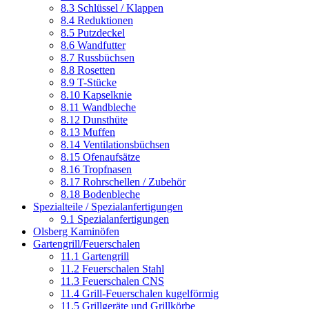
8.3 Schlüssel / Klappen
8.4 Reduktionen
8.5 Putzdeckel
8.6 Wandfutter
8.7 Russbüchsen
8.8 Rosetten
8.9 T-Stücke
8.10 Kapselknie
8.11 Wandbleche
8.12 Dunsthüte
8.13 Muffen
8.14 Ventilationsbüchsen
8.15 Ofenaufsätze
8.16 Tropfnasen
8.17 Rohrschellen / Zubehör
8.18 Bodenbleche
Spezialteile / Spezialanfertigungen
9.1 Spezialanfertigungen
Olsberg Kaminöfen
Gartengrill/Feuerschalen
11.1 Gartengrill
11.2 Feuerschalen Stahl
11.3 Feuerschalen CNS
11.4 Grill-Feuerschalen kugelförmig
11.5 Grillgeräte und Grillkörbe