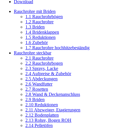
Download
Rauchrohre mit Briden
1.1 Rauchrohrbögen
1.2 Rauchrohre
1.3 Briden
1.4 Bridenklappen
1.5 Reduktionen
1.6 Zubehör
1.7 Rauchrohre hochhitzebeständig
Rauchrohre steckbar
2.1 Rauchrohre
2.2 Rauchrohrbogen
2.3 Sprays, Lacke
2.4 Aufpreise & Zubehör
2.5 Abdeckungen
2.6 Wandfutter
2.7 Rosetten
2.8 Wand & Deckenanschluss
2.9 Briden
2.10 Reduktionen
2.11 Abzweiger, Etagierungen
2.12 Bodenplatten
2.13 Rohre, Bogen ROH
2.14 Pelletöfen