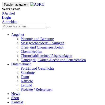
Toggle navigation
Warenkorb
0 Artikel
Login
Anmelden
Angebot
Planung und Beratung
Massgeschneiderte Lösungen
Ofen- und Cheminéezubehör
Cheminéeöfen
Chromstahlkamine / Abgasanlagen
Gartengrill, Garten-Decor und Feuerschalen
Unternehmen
Porträt und Geschichte
Standorte
Team
Karriere
Leitbild
Projekte / Referenzen
News
Shop
Kontakt