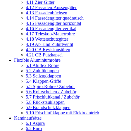
4.11 Zier-Gitter
4.12 Fassaden-Aussengitter
4.13 Fassadenbüchsen
4.14 Fassadengitter quadratisch
4.15 Fassadengitter horizontal
4.16 Fassadengitter vertikal
4.17 Teleskop-Mauerrohre
4.18 Wetterschutzgitter
4.19 Ab- und Zuluftventil
4.20 CB Revisionstüren
4.21 CB Putzkapsel
Flexible Aluminiumrohre
5.1 Aluflex-Rohre
5.2 Zuluftklappen
5.3 Seilzugklappen
5.4 Klappen-Griffe
5.5 Spiro-Rohre / Zubehör
5.6 Rohrschellen / Zubehör
5.7 Frischluftkanal / Zubehör
5.8 Rückstauklappen
5.9 Brandschutzklappen
5.10 Frischluftklappe mit Elektroantrieb
Kaminaufsätze
6.1 Aspira
6.2 Euro