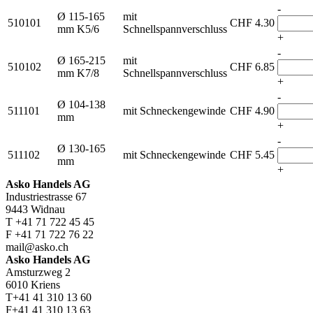
-
Ø 115-165
mit
510101
CHF
4.30
mm K5/6
Schnellspannverschluss
+
-
Ø 165-215
mit
510102
CHF
6.85
mm K7/8
Schnellspannverschluss
+
-
Ø 104-138
511101
mit Schneckengewinde
CHF
4.90
mm
+
-
Ø 130-165
511102
mit Schneckengewinde
CHF
5.45
mm
+
Asko Handels AG
Industriestrasse 67
9443 Widnau
T +41 71 722 45 45
F +41 71 722 76 22
mail@asko.ch
Asko Handels AG
Amsturzweg 2
6010 Kriens
T+41 41 310 13 60
F+41 41 310 13 63