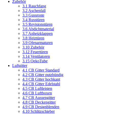
Zubehör
3.1 Rauchfang
3.2 Aschenfall
3.3 Gussroste
3.4 Russtüren
3.5 Revisionstüren
3.6 Abdichtmaterial
3.7 Anheizklappen
3.8 Heiztüren
3.9 Ofenarmaturen
3.10 Zubehör
3.12 Feuertüren
3.14 Ventilatoren
3.15 OekoTube
Luftgitter
4.1 CB Gitter Standard
4.2 CB Gitter putzbündig
4.3 CB Gitter hochkant
4.4 CB Gitter Edelstahl
4.5 CB Luftleisten
4.6 CB Luftboxen
4.7 CB Aussengitter
4.8 CB Deckengitter
4.9 CB Designblenden
4.10 Schlitzschieber