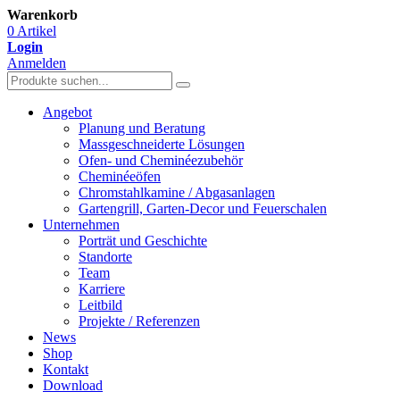
Warenkorb
0 Artikel
Login
Anmelden
Angebot
Planung und Beratung
Massgeschneiderte Lösungen
Ofen- und Cheminéezubehör
Cheminéeöfen
Chromstahlkamine / Abgasanlagen
Gartengrill, Garten-Decor und Feuerschalen
Unternehmen
Porträt und Geschichte
Standorte
Team
Karriere
Leitbild
Projekte / Referenzen
News
Shop
Kontakt
Download