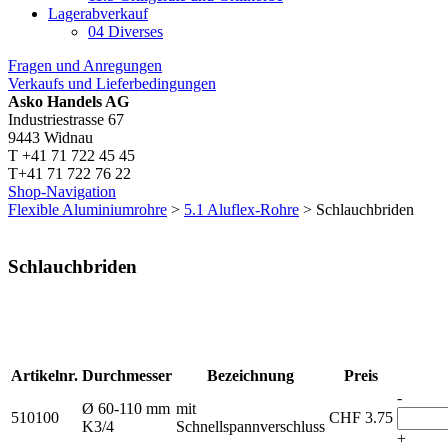
Lagerabverkauf
04 Diverses
Fragen und Anregungen
Verkaufs und Lieferbedingungen
Asko Handels AG
Industriestrasse 67
9443 Widnau
T +41 71 722 45 45
T+41 71 722 76 22
Shop-Navigation
Flexible Aluminiumrohre
>
5.1 Aluflex-Rohre
> Schlauchbriden
Schlauchbriden
Artikelnr.
Durchmesser
Bezeichnung
Preis
-
Ø 60-110 mm
mit
510100
CHF
3.75
K3/4
Schnellspannverschluss
+