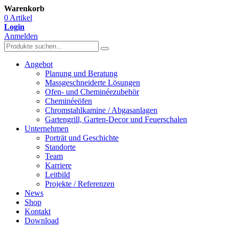
Warenkorb
0 Artikel
Login
Anmelden
Angebot
Planung und Beratung
Massgeschneiderte Lösungen
Ofen- und Cheminéezubehör
Cheminéeöfen
Chromstahlkamine / Abgasanlagen
Gartengrill, Garten-Decor und Feuerschalen
Unternehmen
Porträt und Geschichte
Standorte
Team
Karriere
Leitbild
Projekte / Referenzen
News
Shop
Kontakt
Download