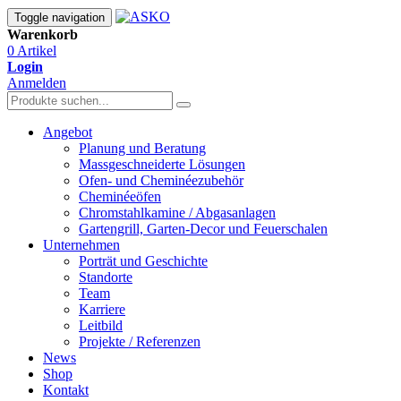
Toggle navigation
Warenkorb
0 Artikel
Login
Anmelden
Angebot
Planung und Beratung
Massgeschneiderte Lösungen
Ofen- und Cheminéezubehör
Cheminéeöfen
Chromstahlkamine / Abgasanlagen
Gartengrill, Garten-Decor und Feuerschalen
Unternehmen
Porträt und Geschichte
Standorte
Team
Karriere
Leitbild
Projekte / Referenzen
News
Shop
Kontakt