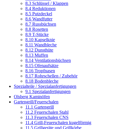
8.3 Schlüssel / Klappen
8.4 Reduktionen
8.5 Putzdeckel
8.6 Wandfutter
8.7 Russbüchsen
8.8 Rosetten
8.9 T-Stücke
8.10 Kapselknie
8.11 Wandbleche
8.12 Dunsthüte
8.13 Muffen
8.14 Ventilationsbüchsen
8.15 Ofenaufsätze
8.16 Tropfnasen
8.17 Rohrschellen / Zubehör
8.18 Bodenbleche
Spezialteile / Spezialanfertigungen
9.1 Spezialanfertigungen
Olsberg Kaminöfen
Gartengrill/Feuerschalen
11.1 Gartengrill
11.2 Feuerschalen Stahl
11.3 Feuerschalen CNS
11.4 Grill-Feuerschalen kugelförmig
11.5 Grillgeräte und Grillkörbe