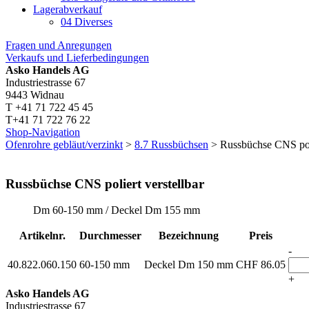
Lagerabverkauf
04 Diverses
Fragen und Anregungen
Verkaufs und Lieferbedingungen
Asko Handels AG
Industriestrasse 67
9443 Widnau
T +41 71 722 45 45
T+41 71 722 76 22
Shop-Navigation
Ofenrohre gebläut/verzinkt
>
8.7 Russbüchsen
> Russbüchse CNS poli
Russbüchse CNS poliert verstellbar
Dm 60-150 mm / Deckel Dm 155 mm
Artikelnr.
Durchmesser
Bezeichnung
Preis
-
40.822.060.150
60-150 mm
Deckel Dm 150 mm
CHF
86.05
+
Asko Handels AG
Industriestrasse 67