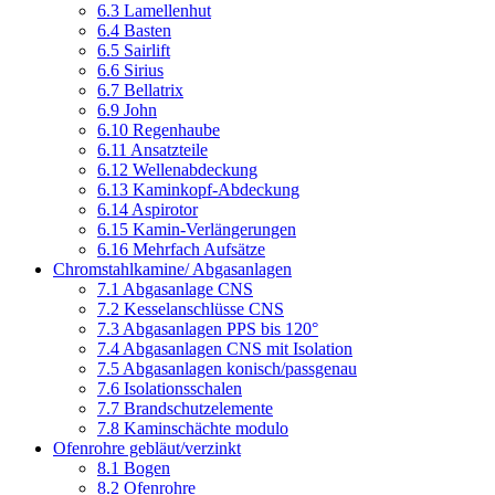
6.3 Lamellenhut
6.4 Basten
6.5 Sairlift
6.6 Sirius
6.7 Bellatrix
6.9 John
6.10 Regenhaube
6.11 Ansatzteile
6.12 Wellenabdeckung
6.13 Kaminkopf-Abdeckung
6.14 Aspirotor
6.15 Kamin-Verlängerungen
6.16 Mehrfach Aufsätze
Chromstahlkamine/ Abgasanlagen
7.1 Abgasanlage CNS
7.2 Kesselanschlüsse CNS
7.3 Abgasanlagen PPS bis 120°
7.4 Abgasanlagen CNS mit Isolation
7.5 Abgasanlagen konisch/passgenau
7.6 Isolationsschalen
7.7 Brandschutzelemente
7.8 Kaminschächte modulo
Ofenrohre gebläut/verzinkt
8.1 Bogen
8.2 Ofenrohre