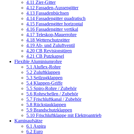
4.11 Zier-Gitter
4.12 Fassaden-Aussengitter
4.13 Fassadenbüchsen
4.14 Fassadengitter quadratisch
4.15 Fassadengitter horizontal
4.16 Fassadengitter vertikal
4.17 Teleskop-Mauerrohre
4.18 Wetterschutzgitter
4.19 Ab- und Zuluftventil
4.20 CB Revisionstüren
4.21 CB Putzkapsel
Flexible Aluminiumrohre
5.1 Aluflex-Rohre
5.2 Zuluftklappen
5.3 Seilzugklappen
5.4 Klappen-Griffe
5.5 Spiro-Rohre / Zubehör
5.6 Rohrschellen / Zubehör
5.7 Frischluftkanal / Zubehör
5.8 Rückstauklappen
5.9 Brandschutzklappen
5.10 Frischluftklappe mit Elektroantrieb
Kaminaufsätze
6.1 Aspira
6.2 Euro