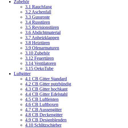
Zubehör
3.1 Rauchfang
3.2 Aschenfall
3.3 Gussroste
3.4 Russtüren
3.5 Revisionstüren
3.6 Abdichtmaterial
3.7 Anheizklappen
3.8 Heiztüren
3.9 Ofenarmaturen
3.10 Zubehör
3.12 Feuertüren
3.14 Ventilatoren
3.15 OekoTube
Luftgitter
4.1 CB Gitter Standard
4.2 CB Gitter putzbündig
4.3 CB Gitter hochkant
4.4 CB Gitter Edelstahl
4.5 CB Luftleisten
4.6 CB Luftboxen
4.7 CB Aussengitter
4.8 CB Deckengitter
4.9 CB Designblenden
4.10 Schlitzschieber