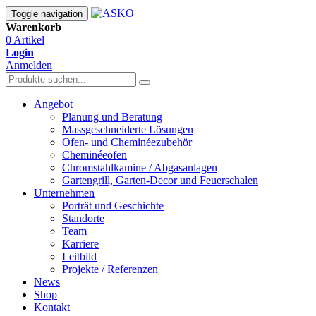
Toggle navigation
Warenkorb
0 Artikel
Login
Anmelden
Angebot
Planung und Beratung
Massgeschneiderte Lösungen
Ofen- und Cheminéezubehör
Cheminéeöfen
Chromstahlkamine / Abgasanlagen
Gartengrill, Garten-Decor und Feuerschalen
Unternehmen
Porträt und Geschichte
Standorte
Team
Karriere
Leitbild
Projekte / Referenzen
News
Shop
Kontakt