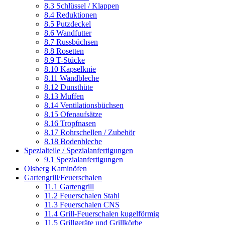
8.3 Schlüssel / Klappen
8.4 Reduktionen
8.5 Putzdeckel
8.6 Wandfutter
8.7 Russbüchsen
8.8 Rosetten
8.9 T-Stücke
8.10 Kapselknie
8.11 Wandbleche
8.12 Dunsthüte
8.13 Muffen
8.14 Ventilationsbüchsen
8.15 Ofenaufsätze
8.16 Tropfnasen
8.17 Rohrschellen / Zubehör
8.18 Bodenbleche
Spezialteile / Spezialanfertigungen
9.1 Spezialanfertigungen
Olsberg Kaminöfen
Gartengrill/Feuerschalen
11.1 Gartengrill
11.2 Feuerschalen Stahl
11.3 Feuerschalen CNS
11.4 Grill-Feuerschalen kugelförmig
11.5 Grillgeräte und Grillkörbe