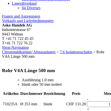
Lagerabverkauf
04 Diverses
Fragen und Anregungen
Verkaufs und Lieferbedingungen
Asko Handels AG
Industriestrasse 67
9443 Widnau
T +41 71 722 45 45
T+41 71 722 76 22
Shop-Navigation
Chromstahlkamine/ Abgasanlagen
>
7.6 Isolationsschalen
> Rohr
V4A Länge 500 mm
Rohr V4A Länge 500 mm
Ausführung 1.0 mm
blank oder 50 mm isoliert
Artikelnr.
Durchmesser
Bezeichnung
Preis
Men
-
710235A
Ø 353 mm
blank
CHF
131.20
+