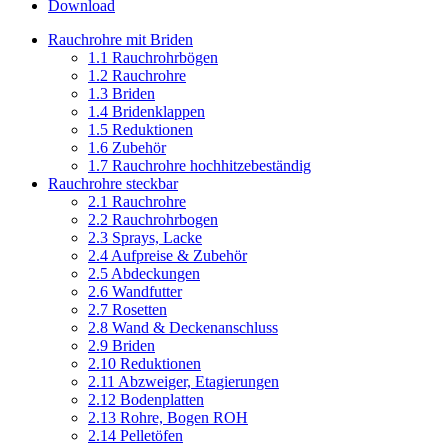
Download
Rauchrohre mit Briden
1.1 Rauchrohrbögen
1.2 Rauchrohre
1.3 Briden
1.4 Bridenklappen
1.5 Reduktionen
1.6 Zubehör
1.7 Rauchrohre hochhitzebeständig
Rauchrohre steckbar
2.1 Rauchrohre
2.2 Rauchrohrbogen
2.3 Sprays, Lacke
2.4 Aufpreise & Zubehör
2.5 Abdeckungen
2.6 Wandfutter
2.7 Rosetten
2.8 Wand & Deckenanschluss
2.9 Briden
2.10 Reduktionen
2.11 Abzweiger, Etagierungen
2.12 Bodenplatten
2.13 Rohre, Bogen ROH
2.14 Pelletöfen