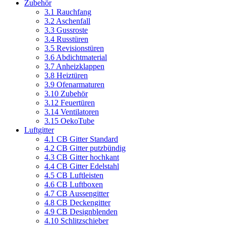
Zubehör
3.1 Rauchfang
3.2 Aschenfall
3.3 Gussroste
3.4 Russtüren
3.5 Revisionstüren
3.6 Abdichtmaterial
3.7 Anheizklappen
3.8 Heiztüren
3.9 Ofenarmaturen
3.10 Zubehör
3.12 Feuertüren
3.14 Ventilatoren
3.15 OekoTube
Luftgitter
4.1 CB Gitter Standard
4.2 CB Gitter putzbündig
4.3 CB Gitter hochkant
4.4 CB Gitter Edelstahl
4.5 CB Luftleisten
4.6 CB Luftboxen
4.7 CB Aussengitter
4.8 CB Deckengitter
4.9 CB Designblenden
4.10 Schlitzschieber