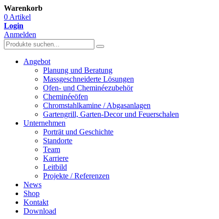
Warenkorb
0 Artikel
Login
Anmelden
Angebot
Planung und Beratung
Massgeschneiderte Lösungen
Ofen- und Cheminéezubehör
Cheminéeöfen
Chromstahlkamine / Abgasanlagen
Gartengrill, Garten-Decor und Feuerschalen
Unternehmen
Porträt und Geschichte
Standorte
Team
Karriere
Leitbild
Projekte / Referenzen
News
Shop
Kontakt
Download