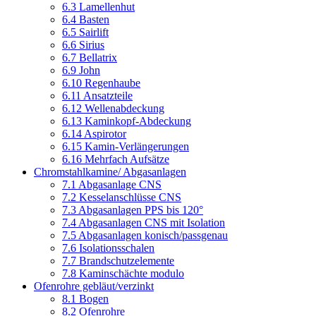
6.3 Lamellenhut
6.4 Basten
6.5 Sairlift
6.6 Sirius
6.7 Bellatrix
6.9 John
6.10 Regenhaube
6.11 Ansatzteile
6.12 Wellenabdeckung
6.13 Kaminkopf-Abdeckung
6.14 Aspirotor
6.15 Kamin-Verlängerungen
6.16 Mehrfach Aufsätze
Chromstahlkamine/ Abgasanlagen
7.1 Abgasanlage CNS
7.2 Kesselanschlüsse CNS
7.3 Abgasanlagen PPS bis 120°
7.4 Abgasanlagen CNS mit Isolation
7.5 Abgasanlagen konisch/passgenau
7.6 Isolationsschalen
7.7 Brandschutzelemente
7.8 Kaminschächte modulo
Ofenrohre gebläut/verzinkt
8.1 Bogen
8.2 Ofenrohre