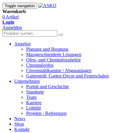
Toggle navigation
Warenkorb
0 Artikel
Login
Anmelden
Angebot
Planung und Beratung
Massgeschneiderte Lösungen
Ofen- und Cheminéezubehör
Cheminéeöfen
Chromstahlkamine / Abgasanlagen
Gartengrill, Garten-Decor und Feuerschalen
Unternehmen
Porträt und Geschichte
Standorte
Team
Karriere
Leitbild
Projekte / Referenzen
News
Shop
Kontakt