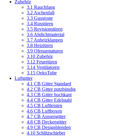
Zubehör
3.1 Rauchfang
3.2 Aschenfall
3.3 Gussroste
3.4 Russtüren
3.5 Revisionstüren
3.6 Abdichtmaterial
3.7 Anheizklappen
3.8 Heiztüren
3.9 Ofenarmaturen
3.10 Zubehör
3.12 Feuertüren
3.14 Ventilatoren
3.15 OekoTube
Luftgitter
4.1 CB Gitter Standard
4.2 CB Gitter putzbündig
4.3 CB Gitter hochkant
4.4 CB Gitter Edelstahl
4.5 CB Luftleisten
4.6 CB Luftboxen
4.7 CB Aussengitter
4.8 CB Deckengitter
4.9 CB Designblenden
4.10 Schlitzschieber