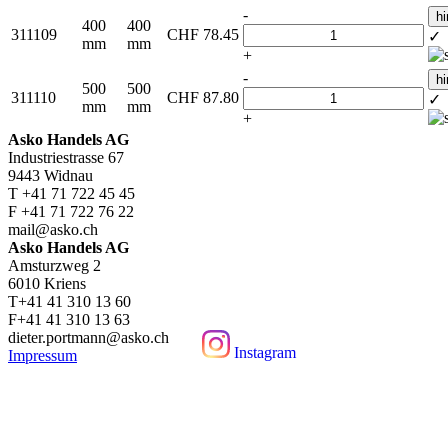
-
h
400
400
311109
CHF
78.45
✓
mm
mm
+
-
h
500
500
311110
CHF
87.80
✓
mm
mm
+
Asko Handels AG
Industriestrasse 67
9443 Widnau
T +41 71 722 45 45
F +41 71 722 76 22
mail@asko.ch
Asko Handels AG
Amsturzweg 2
6010 Kriens
T+41 41 310 13 60
F+41 41 310 13 63
dieter.portmann@asko.ch
Instagram
Impressum