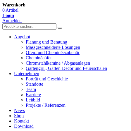
Warenkorb
0 Artikel
Login
Anmelden
Angebot
Planung und Beratung
Massgeschneiderte Lösungen
Ofen- und Cheminéezubehör
Cheminéeöfen
Chromstahlkamine / Abgasanlagen
Gartengrill, Garten-Decor und Feuerschalen
Unternehmen
Porträt und Geschichte
Standorte
Team
Karriere
Leitbild
Projekte / Referenzen
News
Shop
Kontakt
Download