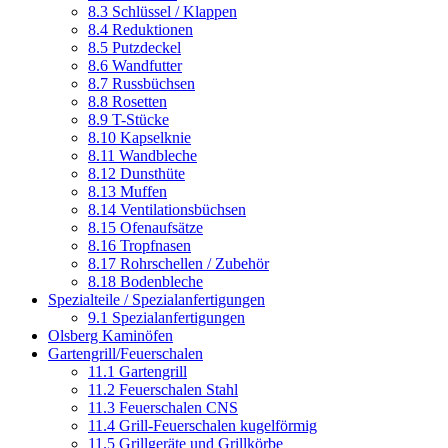
8.3 Schlüssel / Klappen
8.4 Reduktionen
8.5 Putzdeckel
8.6 Wandfutter
8.7 Russbüchsen
8.8 Rosetten
8.9 T-Stücke
8.10 Kapselknie
8.11 Wandbleche
8.12 Dunsthüte
8.13 Muffen
8.14 Ventilationsbüchsen
8.15 Ofenaufsätze
8.16 Tropfnasen
8.17 Rohrschellen / Zubehör
8.18 Bodenbleche
Spezialteile / Spezialanfertigungen
9.1 Spezialanfertigungen
Olsberg Kaminöfen
Gartengrill/Feuerschalen
11.1 Gartengrill
11.2 Feuerschalen Stahl
11.3 Feuerschalen CNS
11.4 Grill-Feuerschalen kugelförmig
11.5 Grillgeräte und Grillkörbe