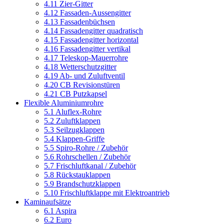
4.11 Zier-Gitter
4.12 Fassaden-Aussengitter
4.13 Fassadenbüchsen
4.14 Fassadengitter quadratisch
4.15 Fassadengitter horizontal
4.16 Fassadengitter vertikal
4.17 Teleskop-Mauerrohre
4.18 Wetterschutzgitter
4.19 Ab- und Zuluftventil
4.20 CB Revisionstüren
4.21 CB Putzkapsel
Flexible Aluminiumrohre
5.1 Aluflex-Rohre
5.2 Zuluftklappen
5.3 Seilzugklappen
5.4 Klappen-Griffe
5.5 Spiro-Rohre / Zubehör
5.6 Rohrschellen / Zubehör
5.7 Frischluftkanal / Zubehör
5.8 Rückstauklappen
5.9 Brandschutzklappen
5.10 Frischluftklappe mit Elektroantrieb
Kaminaufsätze
6.1 Aspira
6.2 Euro