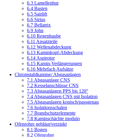
6.3 Lamellenhut
6.4 Basten
6.5 Sairlift
6.6 Sirius
6.7 Bellatrix
6.9 John
6.10 Regenhaube
6.11 Ansatzteile
6.12 Wellenabdeckung
6.13 Kaminkopf-Abdeckung
6.14 Aspirotor
6.15 Kamin-Verlängerungen
6.16 Mehrfach Aufsätze
Chromstahlkamine/ Abgasanlagen
7.1 Abgasanlage CNS
7.2 Kesselanschlüsse CNS
7.3 Abgasanlagen PPS bis 120°
7.4 Abgasanlagen CNS mit Isolation
7.5 Abgasanlagen konisch/passgenau
7.6 Isolationsschalen
7.7 Brandschutzelemente
7.8 Kaminschächte modulo
Ofenrohre gebläut/verzinkt
8.1 Bogen
8.2 Ofenrohre