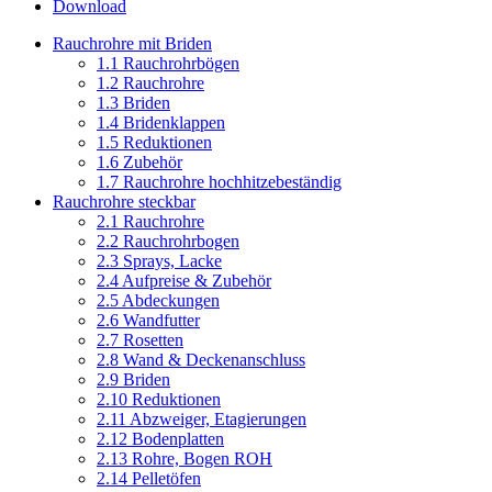
Download
Rauchrohre mit Briden
1.1 Rauchrohrbögen
1.2 Rauchrohre
1.3 Briden
1.4 Bridenklappen
1.5 Reduktionen
1.6 Zubehör
1.7 Rauchrohre hochhitzebeständig
Rauchrohre steckbar
2.1 Rauchrohre
2.2 Rauchrohrbogen
2.3 Sprays, Lacke
2.4 Aufpreise & Zubehör
2.5 Abdeckungen
2.6 Wandfutter
2.7 Rosetten
2.8 Wand & Deckenanschluss
2.9 Briden
2.10 Reduktionen
2.11 Abzweiger, Etagierungen
2.12 Bodenplatten
2.13 Rohre, Bogen ROH
2.14 Pelletöfen