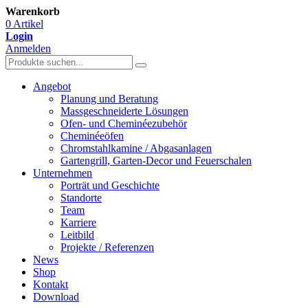
Warenkorb
0 Artikel
Login
Anmelden
Angebot
Planung und Beratung
Massgeschneiderte Lösungen
Ofen- und Cheminéezubehör
Cheminéeöfen
Chromstahlkamine / Abgasanlagen
Gartengrill, Garten-Decor und Feuerschalen
Unternehmen
Porträt und Geschichte
Standorte
Team
Karriere
Leitbild
Projekte / Referenzen
News
Shop
Kontakt
Download