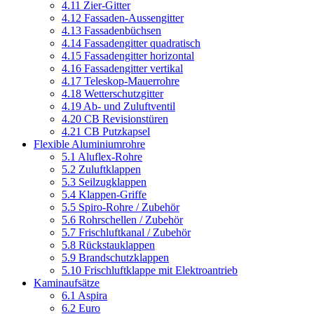
4.11 Zier-Gitter
4.12 Fassaden-Aussengitter
4.13 Fassadenbüchsen
4.14 Fassadengitter quadratisch
4.15 Fassadengitter horizontal
4.16 Fassadengitter vertikal
4.17 Teleskop-Mauerrohre
4.18 Wetterschutzgitter
4.19 Ab- und Zuluftventil
4.20 CB Revisionstüren
4.21 CB Putzkapsel
Flexible Aluminiumrohre
5.1 Aluflex-Rohre
5.2 Zuluftklappen
5.3 Seilzugklappen
5.4 Klappen-Griffe
5.5 Spiro-Rohre / Zubehör
5.6 Rohrschellen / Zubehör
5.7 Frischluftkanal / Zubehör
5.8 Rückstauklappen
5.9 Brandschutzklappen
5.10 Frischluftklappe mit Elektroantrieb
Kaminaufsätze
6.1 Aspira
6.2 Euro