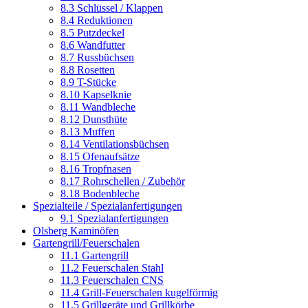
8.3 Schlüssel / Klappen
8.4 Reduktionen
8.5 Putzdeckel
8.6 Wandfutter
8.7 Russbüchsen
8.8 Rosetten
8.9 T-Stücke
8.10 Kapselknie
8.11 Wandbleche
8.12 Dunsthüte
8.13 Muffen
8.14 Ventilationsbüchsen
8.15 Ofenaufsätze
8.16 Tropfnasen
8.17 Rohrschellen / Zubehör
8.18 Bodenbleche
Spezialteile / Spezialanfertigungen
9.1 Spezialanfertigungen
Olsberg Kaminöfen
Gartengrill/Feuerschalen
11.1 Gartengrill
11.2 Feuerschalen Stahl
11.3 Feuerschalen CNS
11.4 Grill-Feuerschalen kugelförmig
11.5 Grillgeräte und Grillkörbe