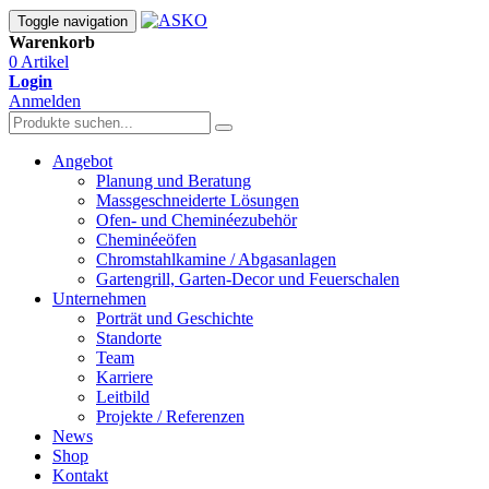
Toggle navigation
Warenkorb
0 Artikel
Login
Anmelden
Angebot
Planung und Beratung
Massgeschneiderte Lösungen
Ofen- und Cheminéezubehör
Cheminéeöfen
Chromstahlkamine / Abgasanlagen
Gartengrill, Garten-Decor und Feuerschalen
Unternehmen
Porträt und Geschichte
Standorte
Team
Karriere
Leitbild
Projekte / Referenzen
News
Shop
Kontakt