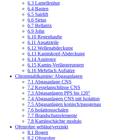
6.3 Lamellenhut
6.4 Basten
6.5 Sairlift
6.6 Sirius
6.7 Bellatrix
6.9 John
6.10 Regenhaube
6.11 Ansatzteile
6.12 Wellenabdeckung
6.13 Kaminkopf-Abdeckung
6.14 Aspirotor
6.15 Kamin-Verlängerungen
6.16 Mehrfach Aufsätze
Chromstahlkamine/ Abgasanlagen
7.1 Abgasanlage CNS
7.2 Kesselanschlüsse CNS
7.3 Abgasanlagen PPS bis 120°
7.4 Abgasanlagen CNS mit Isolation
7.5 Abgasanlagen konisch/passgenau
7.6 Isolationsschalen
7.7 Brandschutzelemente
7.8 Kaminschächte modulo
Ofenrohre gebläut/verzinkt
8.1 Bogen
8.2 Ofenrohre