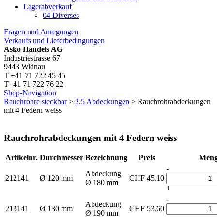
Lagerabverkauf
04 Diverses
Fragen und Anregungen
Verkaufs und Lieferbedingungen
Asko Handels AG
Industriestrasse 67
9443 Widnau
T +41 71 722 45 45
T+41 71 722 76 22
Shop-Navigation
Rauchrohre steckbar
>
2.5 Abdeckungen
> Rauchrohrabdeckungen
mit 4 Federn weiss
Rauchrohrabdeckungen mit 4 Federn weiss
Artikelnr.
Durchmesser
Bezeichnung
Preis
Meng
-
Abdeckung
212141
Ø 120 mm
CHF
45.10
Ø 180 mm
+
-
Abdeckung
213141
Ø 130 mm
CHF
53.60
Ø 190 mm