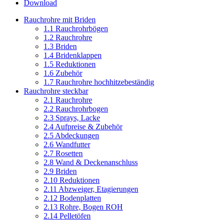
Download
Rauchrohre mit Briden
1.1 Rauchrohrbögen
1.2 Rauchrohre
1.3 Briden
1.4 Bridenklappen
1.5 Reduktionen
1.6 Zubehör
1.7 Rauchrohre hochhitzebeständig
Rauchrohre steckbar
2.1 Rauchrohre
2.2 Rauchrohrbogen
2.3 Sprays, Lacke
2.4 Aufpreise & Zubehör
2.5 Abdeckungen
2.6 Wandfutter
2.7 Rosetten
2.8 Wand & Deckenanschluss
2.9 Briden
2.10 Reduktionen
2.11 Abzweiger, Etagierungen
2.12 Bodenplatten
2.13 Rohre, Bogen ROH
2.14 Pelletöfen