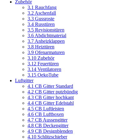
Zubehör
3.1 Rauchfang
3.2 Aschenfall
3.3 Gussroste
3.4 Russtüren
3.5 Revisionstüren
3.6 Abdichtmaterial
3.7 Anheizklappen
3.8 Heiztüren
3.9 Ofenarmaturen
3.10 Zubehör
3.12 Feuertüren
3.14 Ventilatoren
3.15 OekoTube
Luftgitter
4.1 CB Gitter Standard
4.2 CB Gitter putzbündig
4.3 CB Gitter hochkant
4.4 CB Gitter Edelstahl
4.5 CB Luftleisten
4.6 CB Luftboxen
4.7 CB Aussengitter
4.8 CB Deckengitter
4.9 CB Designblenden
4.10 Schlitzschieber