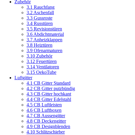
Zubehör
3.1 Rauchfang
3.2 Aschenfall
3.3 Gussroste
3.4 Russtüren
3.5 Revisionstüren
3.6 Abdichtmaterial
3.7 Anheizklappen
3.8 Heiztüren
3.9 Ofenarmaturen
3.10 Zubehör
3.12 Feuertüren
3.14 Ventilatoren
3.15 OekoTube
Luftgitter
4.1 CB Gitter Standard
4.2 CB Gitter putzbündig
4.3 CB Gitter hochkant
4.4 CB Gitter Edelstahl
4.5 CB Luftleisten
4.6 CB Luftboxen
4.7 CB Aussengitter
4.8 CB Deckengitter
4.9 CB Designblenden
4.10 Schlitzschieber