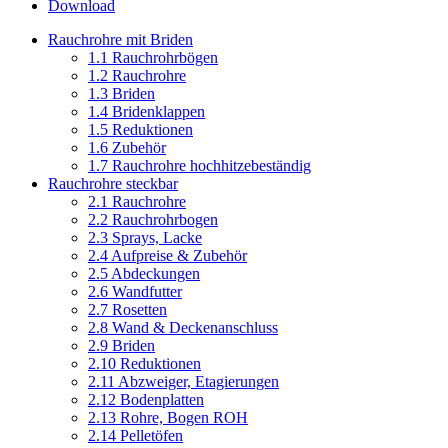
Download
Rauchrohre mit Briden
1.1 Rauchrohrbögen
1.2 Rauchrohre
1.3 Briden
1.4 Bridenklappen
1.5 Reduktionen
1.6 Zubehör
1.7 Rauchrohre hochhitzebeständig
Rauchrohre steckbar
2.1 Rauchrohre
2.2 Rauchrohrbogen
2.3 Sprays, Lacke
2.4 Aufpreise & Zubehör
2.5 Abdeckungen
2.6 Wandfutter
2.7 Rosetten
2.8 Wand & Deckenanschluss
2.9 Briden
2.10 Reduktionen
2.11 Abzweiger, Etagierungen
2.12 Bodenplatten
2.13 Rohre, Bogen ROH
2.14 Pelletöfen