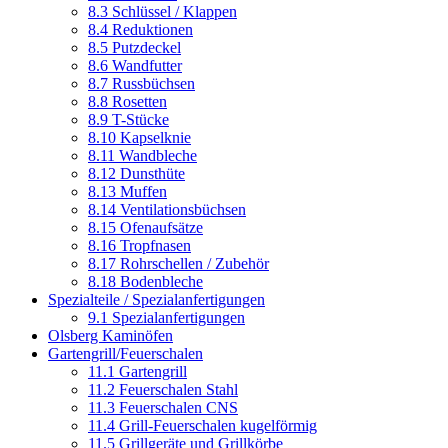
8.3 Schlüssel / Klappen
8.4 Reduktionen
8.5 Putzdeckel
8.6 Wandfutter
8.7 Russbüchsen
8.8 Rosetten
8.9 T-Stücke
8.10 Kapselknie
8.11 Wandbleche
8.12 Dunsthüte
8.13 Muffen
8.14 Ventilationsbüchsen
8.15 Ofenaufsätze
8.16 Tropfnasen
8.17 Rohrschellen / Zubehör
8.18 Bodenbleche
Spezialteile / Spezialanfertigungen
9.1 Spezialanfertigungen
Olsberg Kaminöfen
Gartengrill/Feuerschalen
11.1 Gartengrill
11.2 Feuerschalen Stahl
11.3 Feuerschalen CNS
11.4 Grill-Feuerschalen kugelförmig
11.5 Grillgeräte und Grillkörbe