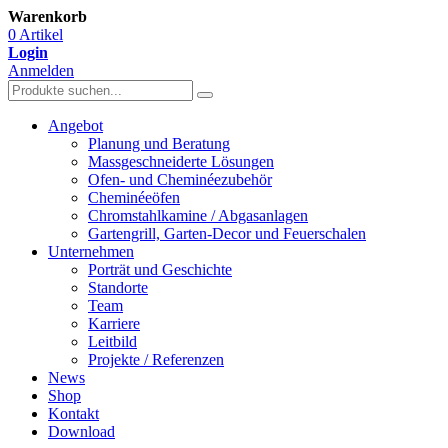
Warenkorb
0 Artikel
Login
Anmelden
Angebot
Planung und Beratung
Massgeschneiderte Lösungen
Ofen- und Cheminéezubehör
Cheminéeöfen
Chromstahlkamine / Abgasanlagen
Gartengrill, Garten-Decor und Feuerschalen
Unternehmen
Porträt und Geschichte
Standorte
Team
Karriere
Leitbild
Projekte / Referenzen
News
Shop
Kontakt
Download