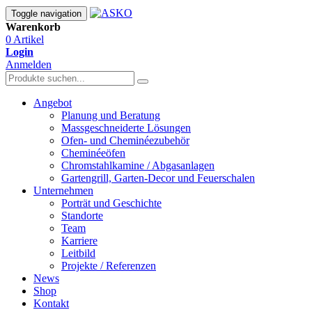
Toggle navigation
Warenkorb
0 Artikel
Login
Anmelden
Angebot
Planung und Beratung
Massgeschneiderte Lösungen
Ofen- und Cheminéezubehör
Cheminéeöfen
Chromstahlkamine / Abgasanlagen
Gartengrill, Garten-Decor und Feuerschalen
Unternehmen
Porträt und Geschichte
Standorte
Team
Karriere
Leitbild
Projekte / Referenzen
News
Shop
Kontakt