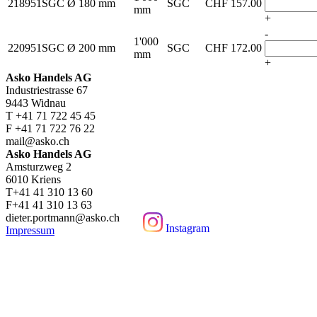
218951SGC
Ø 180 mm
SGC
CHF
157.00
mm
+
-
1'000
220951SGC
Ø 200 mm
SGC
CHF
172.00
mm
+
Asko Handels AG
Industriestrasse 67
9443 Widnau
T +41 71 722 45 45
F +41 71 722 76 22
mail@asko.ch
Asko Handels AG
Amsturzweg 2
6010 Kriens
T+41 41 310 13 60
F+41 41 310 13 63
dieter.portmann@asko.ch
Instagram
Impressum