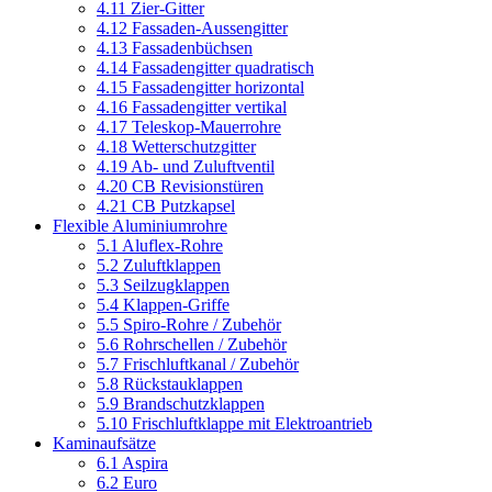
4.11 Zier-Gitter
4.12 Fassaden-Aussengitter
4.13 Fassadenbüchsen
4.14 Fassadengitter quadratisch
4.15 Fassadengitter horizontal
4.16 Fassadengitter vertikal
4.17 Teleskop-Mauerrohre
4.18 Wetterschutzgitter
4.19 Ab- und Zuluftventil
4.20 CB Revisionstüren
4.21 CB Putzkapsel
Flexible Aluminiumrohre
5.1 Aluflex-Rohre
5.2 Zuluftklappen
5.3 Seilzugklappen
5.4 Klappen-Griffe
5.5 Spiro-Rohre / Zubehör
5.6 Rohrschellen / Zubehör
5.7 Frischluftkanal / Zubehör
5.8 Rückstauklappen
5.9 Brandschutzklappen
5.10 Frischluftklappe mit Elektroantrieb
Kaminaufsätze
6.1 Aspira
6.2 Euro