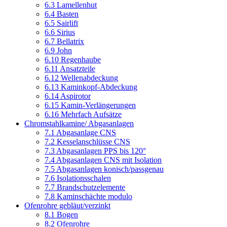
6.3 Lamellenhut
6.4 Basten
6.5 Sairlift
6.6 Sirius
6.7 Bellatrix
6.9 John
6.10 Regenhaube
6.11 Ansatzteile
6.12 Wellenabdeckung
6.13 Kaminkopf-Abdeckung
6.14 Aspirotor
6.15 Kamin-Verlängerungen
6.16 Mehrfach Aufsätze
Chromstahlkamine/ Abgasanlagen
7.1 Abgasanlage CNS
7.2 Kesselanschlüsse CNS
7.3 Abgasanlagen PPS bis 120°
7.4 Abgasanlagen CNS mit Isolation
7.5 Abgasanlagen konisch/passgenau
7.6 Isolationsschalen
7.7 Brandschutzelemente
7.8 Kaminschächte modulo
Ofenrohre gebläut/verzinkt
8.1 Bogen
8.2 Ofenrohre