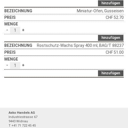
hinzufügen
Miniatur-Ofen, Gusseisen
CHF
52.70
-
+
hinzufügen
Rostschutz-Wachs Spray 400 ml, BAG/T 88237
CHF
51.00
-
+
hinzufügen
Asko Handels AG
Industriestrasse 67
9443 Widnau
T +41 71 722 45 45