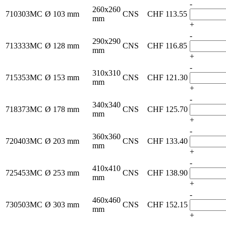
-
260x260
710303MC
Ø 103 mm
CNS
CHF
113.55
mm
+
-
290x290
713333MC
Ø 128 mm
CNS
CHF
116.85
mm
+
-
310x310
715353MC
Ø 153 mm
CNS
CHF
121.30
mm
+
-
340x340
718373MC
Ø 178 mm
CNS
CHF
125.70
mm
+
-
360x360
720403MC
Ø 203 mm
CNS
CHF
133.40
mm
+
-
410x410
725453MC
Ø 253 mm
CNS
CHF
138.90
mm
+
-
460x460
730503MC
Ø 303 mm
CNS
CHF
152.15
mm
+