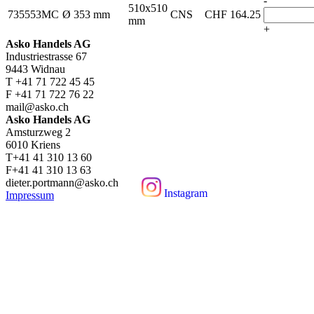
-
510x510
735553MC
Ø 353 mm
CNS
CHF
164.25
mm
+
Asko Handels AG
Industriestrasse 67
9443 Widnau
T +41 71 722 45 45
F +41 71 722 76 22
mail@asko.ch
Asko Handels AG
Amsturzweg 2
6010 Kriens
T+41 41 310 13 60
F+41 41 310 13 63
dieter.portmann@asko.ch
Instagram
Impressum