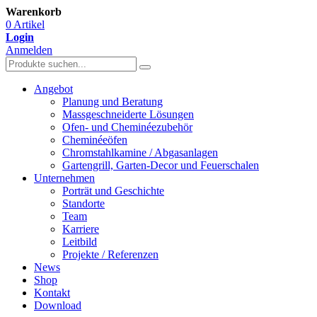
Warenkorb
0 Artikel
Login
Anmelden
Angebot
Planung und Beratung
Massgeschneiderte Lösungen
Ofen- und Cheminéezubehör
Cheminéeöfen
Chromstahlkamine / Abgasanlagen
Gartengrill, Garten-Decor und Feuerschalen
Unternehmen
Porträt und Geschichte
Standorte
Team
Karriere
Leitbild
Projekte / Referenzen
News
Shop
Kontakt
Download