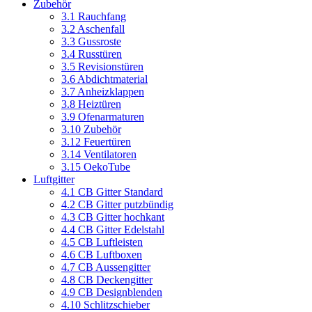
Zubehör
3.1 Rauchfang
3.2 Aschenfall
3.3 Gussroste
3.4 Russtüren
3.5 Revisionstüren
3.6 Abdichtmaterial
3.7 Anheizklappen
3.8 Heiztüren
3.9 Ofenarmaturen
3.10 Zubehör
3.12 Feuertüren
3.14 Ventilatoren
3.15 OekoTube
Luftgitter
4.1 CB Gitter Standard
4.2 CB Gitter putzbündig
4.3 CB Gitter hochkant
4.4 CB Gitter Edelstahl
4.5 CB Luftleisten
4.6 CB Luftboxen
4.7 CB Aussengitter
4.8 CB Deckengitter
4.9 CB Designblenden
4.10 Schlitzschieber