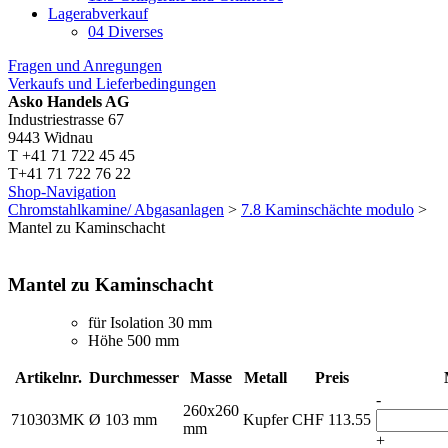
Lagerabverkauf
04 Diverses
Fragen und Anregungen
Verkaufs und Lieferbedingungen
Asko Handels AG
Industriestrasse 67
9443 Widnau
T +41 71 722 45 45
T+41 71 722 76 22
Shop-Navigation
Chromstahlkamine/ Abgasanlagen
>
7.8 Kaminschächte modulo
>
Mantel zu Kaminschacht
Mantel zu Kaminschacht
für Isolation 30 mm
Höhe 500 mm
Artikelnr.
Durchmesser
Masse
Metall
Preis
-
260x260
710303MK
Ø 103 mm
Kupfer
CHF
113.55
mm
+