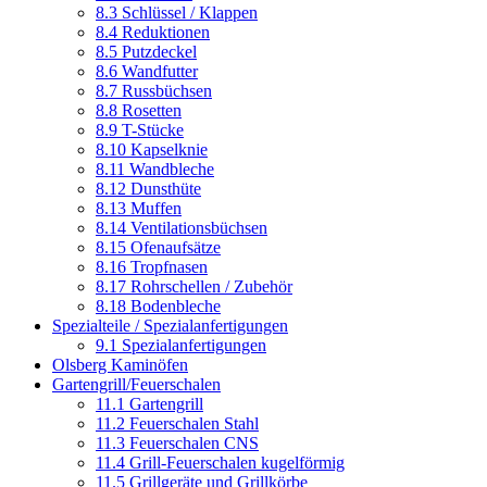
8.3 Schlüssel / Klappen
8.4 Reduktionen
8.5 Putzdeckel
8.6 Wandfutter
8.7 Russbüchsen
8.8 Rosetten
8.9 T-Stücke
8.10 Kapselknie
8.11 Wandbleche
8.12 Dunsthüte
8.13 Muffen
8.14 Ventilationsbüchsen
8.15 Ofenaufsätze
8.16 Tropfnasen
8.17 Rohrschellen / Zubehör
8.18 Bodenbleche
Spezialteile / Spezialanfertigungen
9.1 Spezialanfertigungen
Olsberg Kaminöfen
Gartengrill/Feuerschalen
11.1 Gartengrill
11.2 Feuerschalen Stahl
11.3 Feuerschalen CNS
11.4 Grill-Feuerschalen kugelförmig
11.5 Grillgeräte und Grillkörbe