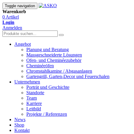
Toggle navigation
Warenkorb
0 Artikel
Login
Anmelden
Angebot
Planung und Beratung
Massgeschneiderte Lösungen
Ofen- und Cheminéezubehör
Cheminéeöfen
Chromstahlkamine / Abgasanlagen
Gartengrill, Garten-Decor und Feuerschalen
Unternehmen
Porträt und Geschichte
Standorte
Team
Karriere
Leitbild
Projekte / Referenzen
News
Shop
Kontakt