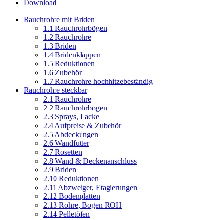
Download
Rauchrohre mit Briden
1.1 Rauchrohrbögen
1.2 Rauchrohre
1.3 Briden
1.4 Bridenklappen
1.5 Reduktionen
1.6 Zubehör
1.7 Rauchrohre hochhitzebeständig
Rauchrohre steckbar
2.1 Rauchrohre
2.2 Rauchrohrbogen
2.3 Sprays, Lacke
2.4 Aufpreise & Zubehör
2.5 Abdeckungen
2.6 Wandfutter
2.7 Rosetten
2.8 Wand & Deckenanschluss
2.9 Briden
2.10 Reduktionen
2.11 Abzweiger, Etagierungen
2.12 Bodenplatten
2.13 Rohre, Bogen ROH
2.14 Pelletöfen