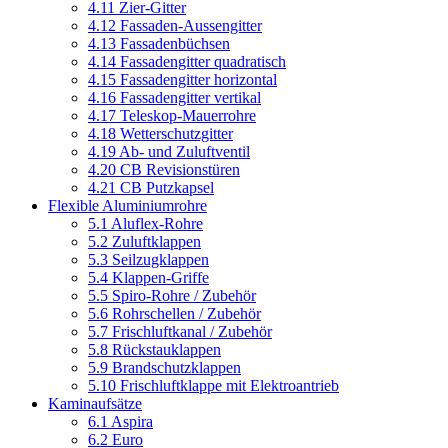
4.11 Zier-Gitter
4.12 Fassaden-Aussengitter
4.13 Fassadenbüchsen
4.14 Fassadengitter quadratisch
4.15 Fassadengitter horizontal
4.16 Fassadengitter vertikal
4.17 Teleskop-Mauerrohre
4.18 Wetterschutzgitter
4.19 Ab- und Zuluftventil
4.20 CB Revisionstüren
4.21 CB Putzkapsel
Flexible Aluminiumrohre
5.1 Aluflex-Rohre
5.2 Zuluftklappen
5.3 Seilzugklappen
5.4 Klappen-Griffe
5.5 Spiro-Rohre / Zubehör
5.6 Rohrschellen / Zubehör
5.7 Frischluftkanal / Zubehör
5.8 Rückstauklappen
5.9 Brandschutzklappen
5.10 Frischluftklappe mit Elektroantrieb
Kaminaufsätze
6.1 Aspira
6.2 Euro