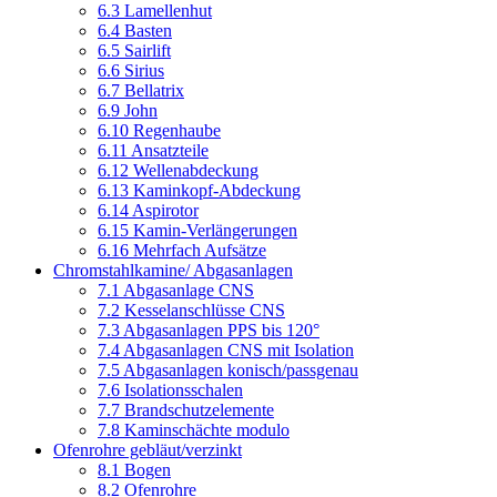
6.3 Lamellenhut
6.4 Basten
6.5 Sairlift
6.6 Sirius
6.7 Bellatrix
6.9 John
6.10 Regenhaube
6.11 Ansatzteile
6.12 Wellenabdeckung
6.13 Kaminkopf-Abdeckung
6.14 Aspirotor
6.15 Kamin-Verlängerungen
6.16 Mehrfach Aufsätze
Chromstahlkamine/ Abgasanlagen
7.1 Abgasanlage CNS
7.2 Kesselanschlüsse CNS
7.3 Abgasanlagen PPS bis 120°
7.4 Abgasanlagen CNS mit Isolation
7.5 Abgasanlagen konisch/passgenau
7.6 Isolationsschalen
7.7 Brandschutzelemente
7.8 Kaminschächte modulo
Ofenrohre gebläut/verzinkt
8.1 Bogen
8.2 Ofenrohre