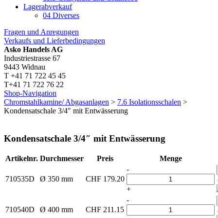
Lagerabverkauf
04 Diverses
Fragen und Anregungen
Verkaufs und Lieferbedingungen
Asko Handels AG
Industriestrasse 67
9443 Widnau
T +41 71 722 45 45
T+41 71 722 76 22
Shop-Navigation
Chromstahlkamine/ Abgasanlagen
>
7.6 Isolationsschalen
>
Kondensatschale 3/4″ mit Entwässerung
Kondensatschale 3/4″ mit Entwässerung
Artikelnr.
Durchmesser
Preis
Menge
-
710535D
Ø 350 mm
CHF
179.20
+
-
710540D
Ø 400 mm
CHF
211.15