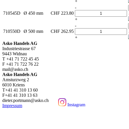
+
-
710545D
Ø 450 mm
CHF
223.80
+
-
710550D
Ø 500 mm
CHF
262.95
+
Asko Handels AG
Industriestrasse 67
9443 Widnau
T +41 71 722 45 45
F +41 71 722 76 22
mail@asko.ch
Asko Handels AG
Amsturzweg 2
6010 Kriens
T+41 41 310 13 60
F+41 41 310 13 63
dieter.portmann@asko.ch
Instagram
Impressum