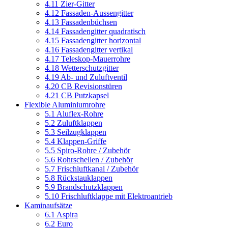
4.11 Zier-Gitter
4.12 Fassaden-Aussengitter
4.13 Fassadenbüchsen
4.14 Fassadengitter quadratisch
4.15 Fassadengitter horizontal
4.16 Fassadengitter vertikal
4.17 Teleskop-Mauerrohre
4.18 Wetterschutzgitter
4.19 Ab- und Zuluftventil
4.20 CB Revisionstüren
4.21 CB Putzkapsel
Flexible Aluminiumrohre
5.1 Aluflex-Rohre
5.2 Zuluftklappen
5.3 Seilzugklappen
5.4 Klappen-Griffe
5.5 Spiro-Rohre / Zubehör
5.6 Rohrschellen / Zubehör
5.7 Frischluftkanal / Zubehör
5.8 Rückstauklappen
5.9 Brandschutzklappen
5.10 Frischluftklappe mit Elektroantrieb
Kaminaufsätze
6.1 Aspira
6.2 Euro