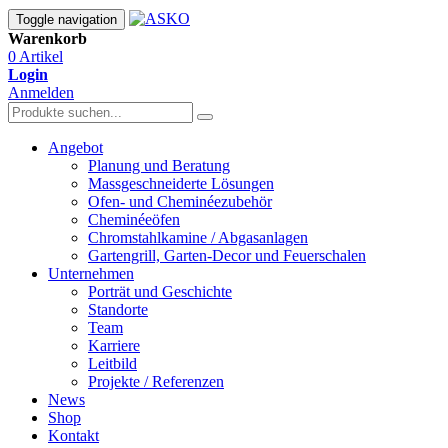
Toggle navigation
Warenkorb
0 Artikel
Login
Anmelden
Angebot
Planung und Beratung
Massgeschneiderte Lösungen
Ofen- und Cheminéezubehör
Cheminéeöfen
Chromstahlkamine / Abgasanlagen
Gartengrill, Garten-Decor und Feuerschalen
Unternehmen
Porträt und Geschichte
Standorte
Team
Karriere
Leitbild
Projekte / Referenzen
News
Shop
Kontakt