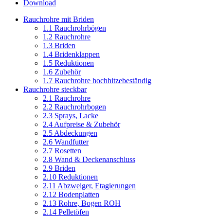
Download
Rauchrohre mit Briden
1.1 Rauchrohrbögen
1.2 Rauchrohre
1.3 Briden
1.4 Bridenklappen
1.5 Reduktionen
1.6 Zubehör
1.7 Rauchrohre hochhitzebeständig
Rauchrohre steckbar
2.1 Rauchrohre
2.2 Rauchrohrbogen
2.3 Sprays, Lacke
2.4 Aufpreise & Zubehör
2.5 Abdeckungen
2.6 Wandfutter
2.7 Rosetten
2.8 Wand & Deckenanschluss
2.9 Briden
2.10 Reduktionen
2.11 Abzweiger, Etagierungen
2.12 Bodenplatten
2.13 Rohre, Bogen ROH
2.14 Pelletöfen