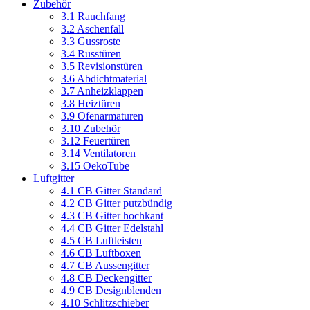
Zubehör
3.1 Rauchfang
3.2 Aschenfall
3.3 Gussroste
3.4 Russtüren
3.5 Revisionstüren
3.6 Abdichtmaterial
3.7 Anheizklappen
3.8 Heiztüren
3.9 Ofenarmaturen
3.10 Zubehör
3.12 Feuertüren
3.14 Ventilatoren
3.15 OekoTube
Luftgitter
4.1 CB Gitter Standard
4.2 CB Gitter putzbündig
4.3 CB Gitter hochkant
4.4 CB Gitter Edelstahl
4.5 CB Luftleisten
4.6 CB Luftboxen
4.7 CB Aussengitter
4.8 CB Deckengitter
4.9 CB Designblenden
4.10 Schlitzschieber