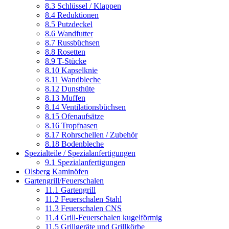
8.3 Schlüssel / Klappen
8.4 Reduktionen
8.5 Putzdeckel
8.6 Wandfutter
8.7 Russbüchsen
8.8 Rosetten
8.9 T-Stücke
8.10 Kapselknie
8.11 Wandbleche
8.12 Dunsthüte
8.13 Muffen
8.14 Ventilationsbüchsen
8.15 Ofenaufsätze
8.16 Tropfnasen
8.17 Rohrschellen / Zubehör
8.18 Bodenbleche
Spezialteile / Spezialanfertigungen
9.1 Spezialanfertigungen
Olsberg Kaminöfen
Gartengrill/Feuerschalen
11.1 Gartengrill
11.2 Feuerschalen Stahl
11.3 Feuerschalen CNS
11.4 Grill-Feuerschalen kugelförmig
11.5 Grillgeräte und Grillkörbe