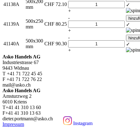
500x200
41138A
CHF
72.10
✓
mm
+
-
hinzu
500x250
41139A
CHF
80.25
✓
mm
+
-
hinzu
500x300
41140A
CHF
90.30
✓
mm
+
Asko Handels AG
Industriestrasse 67
9443 Widnau
T +41 71 722 45 45
F +41 71 722 76 22
mail@asko.ch
Asko Handels AG
Amsturzweg 2
6010 Kriens
T+41 41 310 13 60
F+41 41 310 13 63
dieter.portmann@asko.ch
Instagram
Impressum