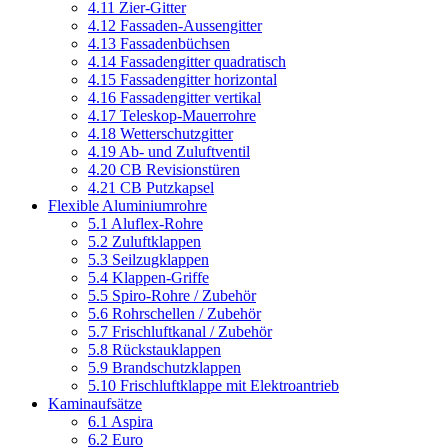
4.11 Zier-Gitter
4.12 Fassaden-Aussengitter
4.13 Fassadenbüchsen
4.14 Fassadengitter quadratisch
4.15 Fassadengitter horizontal
4.16 Fassadengitter vertikal
4.17 Teleskop-Mauerrohre
4.18 Wetterschutzgitter
4.19 Ab- und Zuluftventil
4.20 CB Revisionstüren
4.21 CB Putzkapsel
Flexible Aluminiumrohre
5.1 Aluflex-Rohre
5.2 Zuluftklappen
5.3 Seilzugklappen
5.4 Klappen-Griffe
5.5 Spiro-Rohre / Zubehör
5.6 Rohrschellen / Zubehör
5.7 Frischluftkanal / Zubehör
5.8 Rückstauklappen
5.9 Brandschutzklappen
5.10 Frischluftklappe mit Elektroantrieb
Kaminaufsätze
6.1 Aspira
6.2 Euro