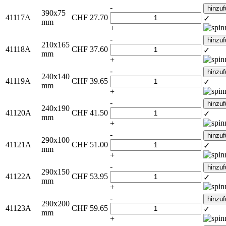
-
hinzu
390x75
41117A
CHF
27.70
✓
mm
+
-
hinzu
210x165
41118A
CHF
37.60
✓
mm
+
-
hinzu
240x140
41119A
CHF
39.65
✓
mm
+
-
hinzu
240x190
41120A
CHF
41.50
✓
mm
+
-
hinzu
290x100
41121A
CHF
51.00
✓
mm
+
-
hinzu
290x150
41122A
CHF
53.95
✓
mm
+
-
hinzu
290x200
41123A
CHF
59.65
✓
mm
+