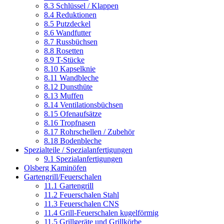
8.3 Schlüssel / Klappen
8.4 Reduktionen
8.5 Putzdeckel
8.6 Wandfutter
8.7 Russbüchsen
8.8 Rosetten
8.9 T-Stücke
8.10 Kapselknie
8.11 Wandbleche
8.12 Dunsthüte
8.13 Muffen
8.14 Ventilationsbüchsen
8.15 Ofenaufsätze
8.16 Tropfnasen
8.17 Rohrschellen / Zubehör
8.18 Bodenbleche
Spezialteile / Spezialanfertigungen
9.1 Spezialanfertigungen
Olsberg Kaminöfen
Gartengrill/Feuerschalen
11.1 Gartengrill
11.2 Feuerschalen Stahl
11.3 Feuerschalen CNS
11.4 Grill-Feuerschalen kugelförmig
11.5 Grillgeräte und Grillkörbe