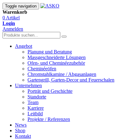
Toggle navigation
Warenkorb
0 Artikel
Login
Anmelden
Angebot
Planung und Beratung
Massgeschneiderte Lösungen
Ofen- und Cheminéezubehör
Cheminéeöfen
Chromstahlkamine / Abgasanlagen
Gartengrill, Garten-Decor und Feuerschalen
Unternehmen
Porträt und Geschichte
Standorte
Team
Karriere
Leitbild
Projekte / Referenzen
News
Shop
Kontakt