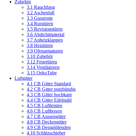
Zubehör
3.1 Rauchfang
3.2 Aschenfall
3.3 Gussroste
3.4 Russtüren
3.5 Revisionstüren
3.6 Abdichtmaterial
3.7 Anheizklappen
3.8 Heiztüren
3.9 Ofenarmaturen
3.10 Zubehör
3.12 Feuertüren
3.14 Ventilatoren
3.15 OekoTube
Luftgitter
4.1 CB Gitter Standard
4.2 CB Gitter putzbündig
4.3 CB Gitter hochkant
4.4 CB Gitter Edelstahl
4.5 CB Luftleisten
4.6 CB Luftboxen
4.7 CB Aussengitter
4.8 CB Deckengitter
4.9 CB Designblenden
4.10 Schlitzschieber