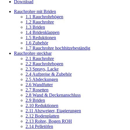
Download
Rauchrohre mit Briden
1.1 Rauchrohrbögen
1.2 Rauchrohre
1.3 Briden
1.4 Bridenklappen
1.5 Reduktionen
1.6 Zubehör
1.7 Rauchrohre hochhitzebeständig
Rauchrohre steckbar
2.1 Rauchrohre
2.2 Rauchrohrbogen
2.3 Sprays, Lacke
2.4 Aufpreise & Zubehör
2.5 Abdeckungen
2.6 Wandfutter
2.7 Rosetten
2.8 Wand & Deckenanschluss
2.9 Briden
2.10 Reduktionen
2.11 Abzweiger, Etagierungen
2.12 Bodenplatten
2.13 Rohre, Bogen ROH
2.14 Pelletöfen