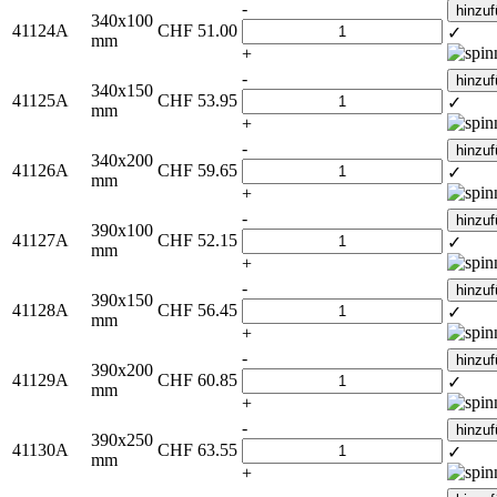
-
hinzu
340x100
41124A
CHF
51.00
✓
mm
+
-
hinzu
340x150
41125A
CHF
53.95
✓
mm
+
-
hinzu
340x200
41126A
CHF
59.65
✓
mm
+
-
hinzu
390x100
41127A
CHF
52.15
✓
mm
+
-
hinzu
390x150
41128A
CHF
56.45
✓
mm
+
-
hinzu
390x200
41129A
CHF
60.85
✓
mm
+
-
hinzu
390x250
41130A
CHF
63.55
✓
mm
+