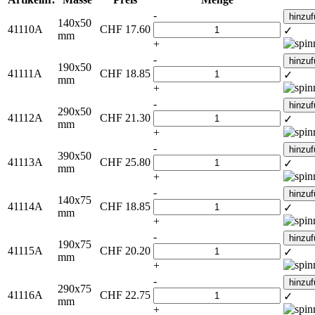
-
hinzu
140x50
41110A
CHF
17.60
✓
mm
+
-
hinzu
190x50
41111A
CHF
18.85
✓
mm
+
-
hinzu
290x50
41112A
CHF
21.30
✓
mm
+
-
hinzu
390x50
41113A
CHF
25.80
✓
mm
+
-
hinzu
140x75
41114A
CHF
18.85
✓
mm
+
-
hinzu
190x75
41115A
CHF
20.20
✓
mm
+
-
hinzu
290x75
41116A
CHF
22.75
✓
mm
+