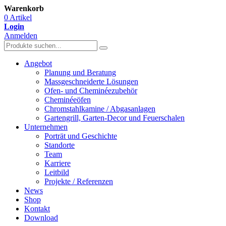
Warenkorb
0 Artikel
Login
Anmelden
Angebot
Planung und Beratung
Massgeschneiderte Lösungen
Ofen- und Cheminéezubehör
Cheminéeöfen
Chromstahlkamine / Abgasanlagen
Gartengrill, Garten-Decor und Feuerschalen
Unternehmen
Porträt und Geschichte
Standorte
Team
Karriere
Leitbild
Projekte / Referenzen
News
Shop
Kontakt
Download