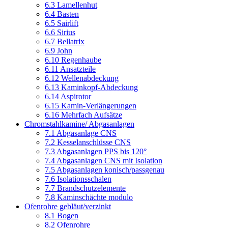
6.3 Lamellenhut
6.4 Basten
6.5 Sairlift
6.6 Sirius
6.7 Bellatrix
6.9 John
6.10 Regenhaube
6.11 Ansatzteile
6.12 Wellenabdeckung
6.13 Kaminkopf-Abdeckung
6.14 Aspirotor
6.15 Kamin-Verlängerungen
6.16 Mehrfach Aufsätze
Chromstahlkamine/ Abgasanlagen
7.1 Abgasanlage CNS
7.2 Kesselanschlüsse CNS
7.3 Abgasanlagen PPS bis 120°
7.4 Abgasanlagen CNS mit Isolation
7.5 Abgasanlagen konisch/passgenau
7.6 Isolationsschalen
7.7 Brandschutzelemente
7.8 Kaminschächte modulo
Ofenrohre gebläut/verzinkt
8.1 Bogen
8.2 Ofenrohre