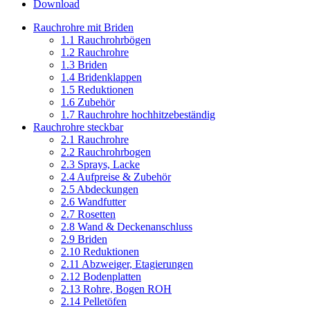
Download
Rauchrohre mit Briden
1.1 Rauchrohrbögen
1.2 Rauchrohre
1.3 Briden
1.4 Bridenklappen
1.5 Reduktionen
1.6 Zubehör
1.7 Rauchrohre hochhitzebeständig
Rauchrohre steckbar
2.1 Rauchrohre
2.2 Rauchrohrbogen
2.3 Sprays, Lacke
2.4 Aufpreise & Zubehör
2.5 Abdeckungen
2.6 Wandfutter
2.7 Rosetten
2.8 Wand & Deckenanschluss
2.9 Briden
2.10 Reduktionen
2.11 Abzweiger, Etagierungen
2.12 Bodenplatten
2.13 Rohre, Bogen ROH
2.14 Pelletöfen