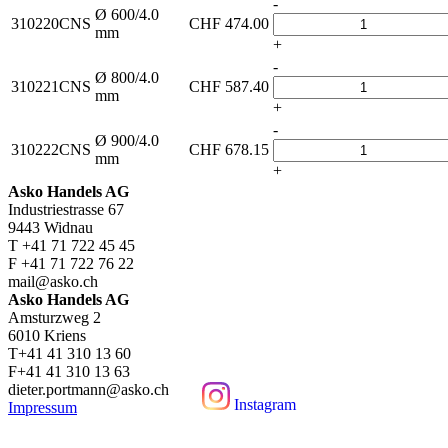
-
Ø 600/4.0
310220CNS
CHF
474.00
mm
+
-
Ø 800/4.0
310221CNS
CHF
587.40
mm
+
-
Ø 900/4.0
310222CNS
CHF
678.15
mm
+
Asko Handels AG
Industriestrasse 67
9443 Widnau
T +41 71 722 45 45
F +41 71 722 76 22
mail@asko.ch
Asko Handels AG
Amsturzweg 2
6010 Kriens
T+41 41 310 13 60
F+41 41 310 13 63
dieter.portmann@asko.ch
Instagram
Impressum