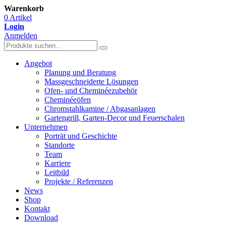
Warenkorb
0 Artikel
Login
Anmelden
Angebot
Planung und Beratung
Massgeschneiderte Lösungen
Ofen- und Cheminéezubehör
Cheminéeöfen
Chromstahlkamine / Abgasanlagen
Gartengrill, Garten-Decor und Feuerschalen
Unternehmen
Porträt und Geschichte
Standorte
Team
Karriere
Leitbild
Projekte / Referenzen
News
Shop
Kontakt
Download