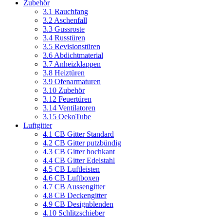
Zubehör
3.1 Rauchfang
3.2 Aschenfall
3.3 Gussroste
3.4 Russtüren
3.5 Revisionstüren
3.6 Abdichtmaterial
3.7 Anheizklappen
3.8 Heiztüren
3.9 Ofenarmaturen
3.10 Zubehör
3.12 Feuertüren
3.14 Ventilatoren
3.15 OekoTube
Luftgitter
4.1 CB Gitter Standard
4.2 CB Gitter putzbündig
4.3 CB Gitter hochkant
4.4 CB Gitter Edelstahl
4.5 CB Luftleisten
4.6 CB Luftboxen
4.7 CB Aussengitter
4.8 CB Deckengitter
4.9 CB Designblenden
4.10 Schlitzschieber