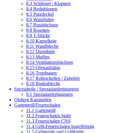
8.3 Schlüssel / Klappen
8.4 Reduktionen
8.5 Putzdeckel
8.6 Wandfutter
8.7 Russbüchsen
8.8 Rosetten
8.9 T-Stücke
8.10 Kapselknie
8.11 Wandbleche
8.12 Dunsthüte
8.13 Muffen
8.14 Ventilationsbüchsen
8.15 Ofenaufsätze
8.16 Tropfnasen
8.17 Rohrschellen / Zubehör
8.18 Bodenbleche
Spezialteile / Spezialanfertigungen
9.1 Spezialanfertigungen
Olsberg Kaminöfen
Gartengrill/Feuerschalen
11.1 Gartengrill
11.2 Feuerschalen Stahl
11.3 Feuerschalen CNS
11.4 Grill-Feuerschalen kugelförmig
11.5 Grillgeräte und Grillkörbe