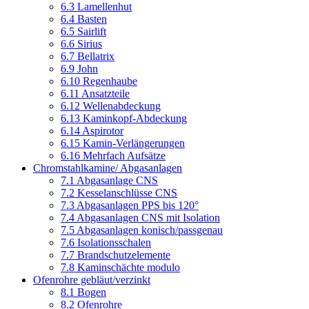
6.3 Lamellenhut
6.4 Basten
6.5 Sairlift
6.6 Sirius
6.7 Bellatrix
6.9 John
6.10 Regenhaube
6.11 Ansatzteile
6.12 Wellenabdeckung
6.13 Kaminkopf-Abdeckung
6.14 Aspirotor
6.15 Kamin-Verlängerungen
6.16 Mehrfach Aufsätze
Chromstahlkamine/ Abgasanlagen
7.1 Abgasanlage CNS
7.2 Kesselanschlüsse CNS
7.3 Abgasanlagen PPS bis 120°
7.4 Abgasanlagen CNS mit Isolation
7.5 Abgasanlagen konisch/passgenau
7.6 Isolationsschalen
7.7 Brandschutzelemente
7.8 Kaminschächte modulo
Ofenrohre gebläut/verzinkt
8.1 Bogen
8.2 Ofenrohre