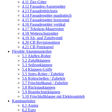
4.11 Zier-Gitter
4.12 Fassaden-Aussengitter
4.13 Fassadenbüchsen
4.14 Fassadengitter quadratisch
4.15 Fassadengitter horizontal
4.16 Fassadengitter vertikal
4.17 Teleskop-Mauerrohre
4.18 Wetterschutzgitter
4.19 Ab- und Zuluftventil
4.20 CB Revisionstüren
4.21 CB Putzkapsel
Flexible Aluminiumrohre
5.1 Aluflex-Rohre
5.2 Zuluftklappen
5.3 Seilzugklappen
5.4 Klappen-Griffe
5.5 Spiro-Rohre / Zubehör
5.6 Rohrschellen / Zubehör
5.7 Frischluftkanal / Zubehör
5.8 Rückstauklappen
5.9 Brandschutzklappen
5.10 Frischluftklappe mit Elektroantrieb
Kaminaufsätze
6.1 Aspira
6.2 Euro