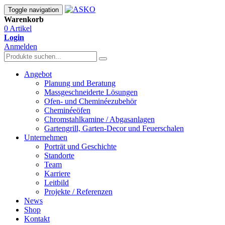
Toggle navigation
Warenkorb
0 Artikel
Login
Anmelden
Angebot
Planung und Beratung
Massgeschneiderte Lösungen
Ofen- und Cheminéezubehör
Cheminéeöfen
Chromstahlkamine / Abgasanlagen
Gartengrill, Garten-Decor und Feuerschalen
Unternehmen
Porträt und Geschichte
Standorte
Team
Karriere
Leitbild
Projekte / Referenzen
News
Shop
Kontakt