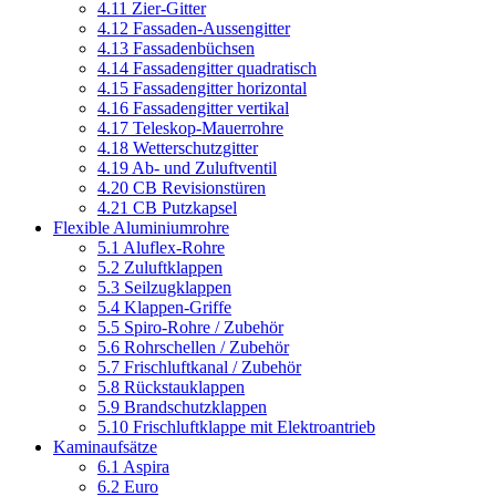
4.11 Zier-Gitter
4.12 Fassaden-Aussengitter
4.13 Fassadenbüchsen
4.14 Fassadengitter quadratisch
4.15 Fassadengitter horizontal
4.16 Fassadengitter vertikal
4.17 Teleskop-Mauerrohre
4.18 Wetterschutzgitter
4.19 Ab- und Zuluftventil
4.20 CB Revisionstüren
4.21 CB Putzkapsel
Flexible Aluminiumrohre
5.1 Aluflex-Rohre
5.2 Zuluftklappen
5.3 Seilzugklappen
5.4 Klappen-Griffe
5.5 Spiro-Rohre / Zubehör
5.6 Rohrschellen / Zubehör
5.7 Frischluftkanal / Zubehör
5.8 Rückstauklappen
5.9 Brandschutzklappen
5.10 Frischluftklappe mit Elektroantrieb
Kaminaufsätze
6.1 Aspira
6.2 Euro