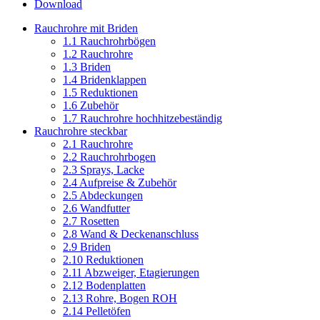
Download
Rauchrohre mit Briden
1.1 Rauchrohrbögen
1.2 Rauchrohre
1.3 Briden
1.4 Bridenklappen
1.5 Reduktionen
1.6 Zubehör
1.7 Rauchrohre hochhitzebeständig
Rauchrohre steckbar
2.1 Rauchrohre
2.2 Rauchrohrbogen
2.3 Sprays, Lacke
2.4 Aufpreise & Zubehör
2.5 Abdeckungen
2.6 Wandfutter
2.7 Rosetten
2.8 Wand & Deckenanschluss
2.9 Briden
2.10 Reduktionen
2.11 Abzweiger, Etagierungen
2.12 Bodenplatten
2.13 Rohre, Bogen ROH
2.14 Pelletöfen