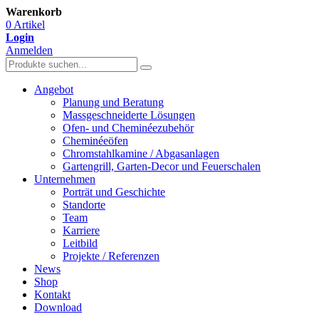
Warenkorb
0 Artikel
Login
Anmelden
Angebot
Planung und Beratung
Massgeschneiderte Lösungen
Ofen- und Cheminéezubehör
Cheminéeöfen
Chromstahlkamine / Abgasanlagen
Gartengrill, Garten-Decor und Feuerschalen
Unternehmen
Porträt und Geschichte
Standorte
Team
Karriere
Leitbild
Projekte / Referenzen
News
Shop
Kontakt
Download