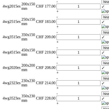
-
hin
200x150
4wg2015es
CHF
177.00
✓
mm
+
-
hin
250x150
4wg2515es
CHF
183.00
✓
mm
+
-
hin
350x150
4wg3515es
CHF
209.00
✓
mm
+
-
hin
450x150
4wg4515es
CHF
219.00
✓
mm
+
-
hin
200x200
4wg2020es
CHF
208.00
✓
mm
+
-
hin
230x230
4wg2323es
CHF
214.00
✓
mm
+
-
hin
350x230
4wg3523es
CHF
228.00
✓
mm
+
-