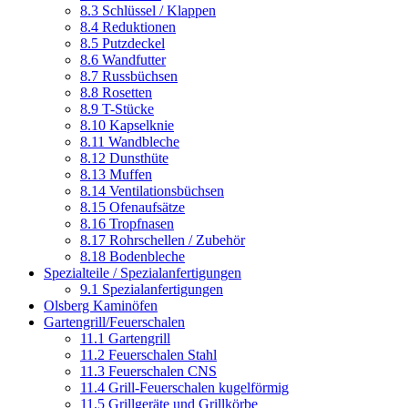
8.3 Schlüssel / Klappen
8.4 Reduktionen
8.5 Putzdeckel
8.6 Wandfutter
8.7 Russbüchsen
8.8 Rosetten
8.9 T-Stücke
8.10 Kapselknie
8.11 Wandbleche
8.12 Dunsthüte
8.13 Muffen
8.14 Ventilationsbüchsen
8.15 Ofenaufsätze
8.16 Tropfnasen
8.17 Rohrschellen / Zubehör
8.18 Bodenbleche
Spezialteile / Spezialanfertigungen
9.1 Spezialanfertigungen
Olsberg Kaminöfen
Gartengrill/Feuerschalen
11.1 Gartengrill
11.2 Feuerschalen Stahl
11.3 Feuerschalen CNS
11.4 Grill-Feuerschalen kugelförmig
11.5 Grillgeräte und Grillkörbe