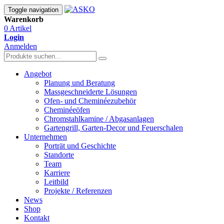
Toggle navigation
Warenkorb
0 Artikel
Login
Anmelden
Angebot
Planung und Beratung
Massgeschneiderte Lösungen
Ofen- und Cheminéezubehör
Cheminéeöfen
Chromstahlkamine / Abgasanlagen
Gartengrill, Garten-Decor und Feuerschalen
Unternehmen
Porträt und Geschichte
Standorte
Team
Karriere
Leitbild
Projekte / Referenzen
News
Shop
Kontakt