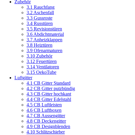
Zubehör
3.1 Rauchfang
3.2 Aschenfall
3.3 Gussroste
3.4 Russtüren
3.5 Revisionstüren
3.6 Abdichtmaterial
3.7 Anheizklappen
3.8 Heiztüren
3.9 Ofenarmaturen
3.10 Zubehör
3.12 Feuertüren
3.14 Ventilatoren
3.15 OekoTube
Luftgitter
4.1 CB Gitter Standard
4.2 CB Gitter putzbündig
4.3 CB Gitter hochkant
4.4 CB Gitter Edelstahl
4.5 CB Luftleisten
4.6 CB Luftboxen
4.7 CB Aussengitter
4.8 CB Deckengitter
4.9 CB Designblenden
4.10 Schlitzschieber