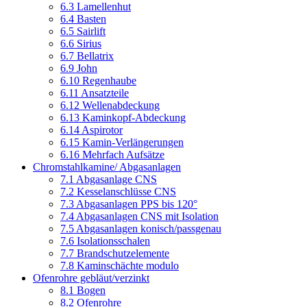
6.3 Lamellenhut
6.4 Basten
6.5 Sairlift
6.6 Sirius
6.7 Bellatrix
6.9 John
6.10 Regenhaube
6.11 Ansatzteile
6.12 Wellenabdeckung
6.13 Kaminkopf-Abdeckung
6.14 Aspirotor
6.15 Kamin-Verlängerungen
6.16 Mehrfach Aufsätze
Chromstahlkamine/ Abgasanlagen
7.1 Abgasanlage CNS
7.2 Kesselanschlüsse CNS
7.3 Abgasanlagen PPS bis 120°
7.4 Abgasanlagen CNS mit Isolation
7.5 Abgasanlagen konisch/passgenau
7.6 Isolationsschalen
7.7 Brandschutzelemente
7.8 Kaminschächte modulo
Ofenrohre gebläut/verzinkt
8.1 Bogen
8.2 Ofenrohre