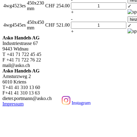
hin
450x230
4wg4523es
CHF
254.00
✓
mm
+
-
hin
450x450
4wg4545es
CHF
521.00
✓
mm
+
Asko Handels AG
Industriestrasse 67
9443 Widnau
T +41 71 722 45 45
F +41 71 722 76 22
mail@asko.ch
Asko Handels AG
Amsturzweg 2
6010 Kriens
T+41 41 310 13 60
F+41 41 310 13 63
dieter.portmann@asko.ch
Instagram
Impressum