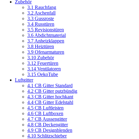
Zubehör
3.1 Rauchfang
3.2 Aschenfall
3.3 Gussroste
3.4 Russtüren
3.5 Revisionstüren
3.6 Abdichtmaterial
3.7 Anheizklappen
3.8 Heiztüren
3.9 Ofenarmaturen
3.10 Zubehör
3.12 Feuertüren
3.14 Ventilatoren
3.15 OekoTube
Luftgitter
4.1 CB Gitter Standard
4.2 CB Gitter putzbündig
4.3 CB Gitter hochkant
4.4 CB Gitter Edelstahl
4.5 CB Luftleisten
4.6 CB Luftboxen
4.7 CB Aussengitter
4.8 CB Deckengitter
4.9 CB Designblenden
4.10 Schlitzschieber