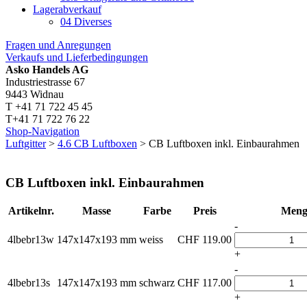
Lagerabverkauf
04 Diverses
Fragen und Anregungen
Verkaufs und Lieferbedingungen
Asko Handels AG
Industriestrasse 67
9443 Widnau
T +41 71 722 45 45
T+41 71 722 76 22
Shop-Navigation
Luftgitter
>
4.6 CB Luftboxen
> CB Luftboxen inkl. Einbaurahmen
CB Luftboxen inkl. Einbaurahmen
Artikelnr.
Masse
Farbe
Preis
Meng
-
4lbebr13w
147x147x193 mm
weiss
CHF
119.00
+
-
4lbebr13s
147x147x193 mm
schwarz
CHF
117.00
+