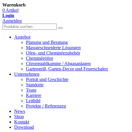
Warenkorb
0 Artikel
Login
Anmelden
Angebot
Planung und Beratung
Massgeschneiderte Lösungen
Ofen- und Cheminéezubehör
Cheminéeöfen
Chromstahlkamine / Abgasanlagen
Gartengrill, Garten-Decor und Feuerschalen
Unternehmen
Porträt und Geschichte
Standorte
Team
Karriere
Leitbild
Projekte / Referenzen
News
Shop
Kontakt
Download