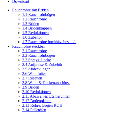
Download
Rauchrohre mit Briden
1.1 Rauchrohrbögen
1.2 Rauchrohre
1.3 Briden
1.4 Bridenklappen
1.5 Reduktionen
1.6 Zubehör
1.7 Rauchrohre hochhitzebeständig
Rauchrohre steckbar
2.1 Rauchrohre
2.2 Rauchrohrbogen
2.3 Sprays, Lacke
2.4 Aufpreise & Zubehör
2.5 Abdeckungen
2.6 Wandfutter
2.7 Rosetten
2.8 Wand & Deckenanschluss
2.9 Briden
2.10 Reduktionen
2.11 Abzweiger, Etagierungen
2.12 Bodenplatten
2.13 Rohre, Bogen ROH
2.14 Pelletöfen