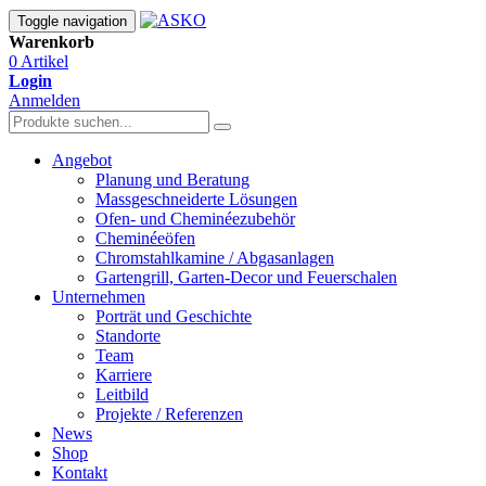
Toggle navigation
Warenkorb
0 Artikel
Login
Anmelden
Angebot
Planung und Beratung
Massgeschneiderte Lösungen
Ofen- und Cheminéezubehör
Cheminéeöfen
Chromstahlkamine / Abgasanlagen
Gartengrill, Garten-Decor und Feuerschalen
Unternehmen
Porträt und Geschichte
Standorte
Team
Karriere
Leitbild
Projekte / Referenzen
News
Shop
Kontakt