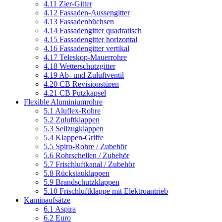
4.11 Zier-Gitter
4.12 Fassaden-Aussengitter
4.13 Fassadenbüchsen
4.14 Fassadengitter quadratisch
4.15 Fassadengitter horizontal
4.16 Fassadengitter vertikal
4.17 Teleskop-Mauerrohre
4.18 Wetterschutzgitter
4.19 Ab- und Zuluftventil
4.20 CB Revisionstüren
4.21 CB Putzkapsel
Flexible Aluminiumrohre
5.1 Aluflex-Rohre
5.2 Zuluftklappen
5.3 Seilzugklappen
5.4 Klappen-Griffe
5.5 Spiro-Rohre / Zubehör
5.6 Rohrschellen / Zubehör
5.7 Frischluftkanal / Zubehör
5.8 Rückstauklappen
5.9 Brandschutzklappen
5.10 Frischluftklappe mit Elektroantrieb
Kaminaufsätze
6.1 Aspira
6.2 Euro