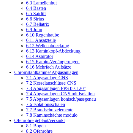
6.3 Lamellenhut
6.4 Basten
6.5 Sairlift
6.6 Sirius
6.7 Bellatrix
6.9 John
6.10 Regenhaube
6.11 Ansatzteile
6.12 Wellenabdeckung
6.13 Kaminkopf-Abdeckung
6.14 Aspirotor
6.15 Kamin-Verlängerungen
6.16 Mehrfach Aufsätze
Chromstahlkamine/ Abgasanlagen
7.1 Abgasanlage CNS
7.2 Kesselanschlüsse CNS
7.3 Abgasanlagen PPS bis 120°
7.4 Abgasanlagen CNS mit Isolation
7.5 Abgasanlagen konisch/passgenau
7.6 Isolationsschalen
7.7 Brandschutzelemente
7.8 Kaminschächte modulo
Ofenrohre gebläut/verzinkt
8.1 Bogen
8.2 Ofenrohre