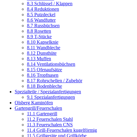
8.3 Schlüssel / Klappen
8.4 Reduktionen
8.5 Putzdeckel
8.6 Wandfutter
8.7 Russbüchsen
8.8 Rosetten
8.9 T-Stücke
8.10 Kapselknie
8.11 Wandbleche
8.12 Dunsthüte
8.13 Muffen
8.14 Ventilationsbüchsen
8.15 Ofenaufsätze
8.16 Tropfnasen
8.17 Rohrschellen / Zubehör
8.18 Bodenbleche
Spezialteile / Spezialanfertigungen
9.1 Spezialanfertigungen
Olsberg Kaminöfen
Gartengrill/Feuerschalen
11.1 Gartengrill
11.2 Feuerschalen Stahl
11.3 Feuerschalen CNS
11.4 Grill-Feuerschalen kugelförmig
11.5 Grillgeräte und Grillkörbe