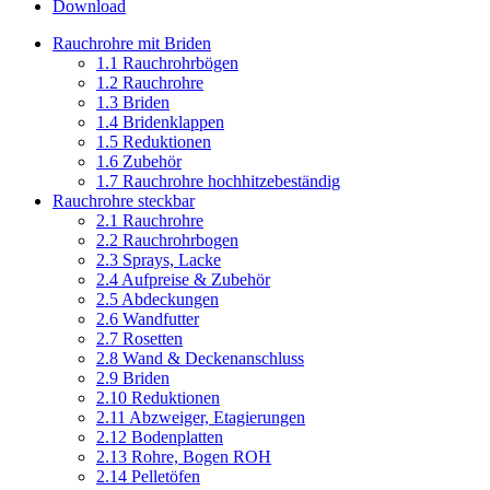
Download
Rauchrohre mit Briden
1.1 Rauchrohrbögen
1.2 Rauchrohre
1.3 Briden
1.4 Bridenklappen
1.5 Reduktionen
1.6 Zubehör
1.7 Rauchrohre hochhitzebeständig
Rauchrohre steckbar
2.1 Rauchrohre
2.2 Rauchrohrbogen
2.3 Sprays, Lacke
2.4 Aufpreise & Zubehör
2.5 Abdeckungen
2.6 Wandfutter
2.7 Rosetten
2.8 Wand & Deckenanschluss
2.9 Briden
2.10 Reduktionen
2.11 Abzweiger, Etagierungen
2.12 Bodenplatten
2.13 Rohre, Bogen ROH
2.14 Pelletöfen