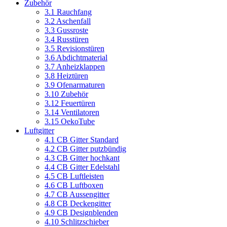
Zubehör
3.1 Rauchfang
3.2 Aschenfall
3.3 Gussroste
3.4 Russtüren
3.5 Revisionstüren
3.6 Abdichtmaterial
3.7 Anheizklappen
3.8 Heiztüren
3.9 Ofenarmaturen
3.10 Zubehör
3.12 Feuertüren
3.14 Ventilatoren
3.15 OekoTube
Luftgitter
4.1 CB Gitter Standard
4.2 CB Gitter putzbündig
4.3 CB Gitter hochkant
4.4 CB Gitter Edelstahl
4.5 CB Luftleisten
4.6 CB Luftboxen
4.7 CB Aussengitter
4.8 CB Deckengitter
4.9 CB Designblenden
4.10 Schlitzschieber