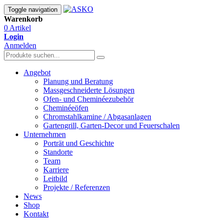
Toggle navigation
Warenkorb
0 Artikel
Login
Anmelden
Angebot
Planung und Beratung
Massgeschneiderte Lösungen
Ofen- und Cheminéezubehör
Cheminéeöfen
Chromstahlkamine / Abgasanlagen
Gartengrill, Garten-Decor und Feuerschalen
Unternehmen
Porträt und Geschichte
Standorte
Team
Karriere
Leitbild
Projekte / Referenzen
News
Shop
Kontakt