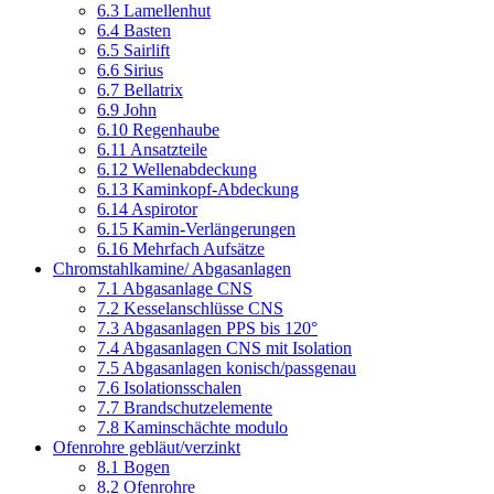
6.3 Lamellenhut
6.4 Basten
6.5 Sairlift
6.6 Sirius
6.7 Bellatrix
6.9 John
6.10 Regenhaube
6.11 Ansatzteile
6.12 Wellenabdeckung
6.13 Kaminkopf-Abdeckung
6.14 Aspirotor
6.15 Kamin-Verlängerungen
6.16 Mehrfach Aufsätze
Chromstahlkamine/ Abgasanlagen
7.1 Abgasanlage CNS
7.2 Kesselanschlüsse CNS
7.3 Abgasanlagen PPS bis 120°
7.4 Abgasanlagen CNS mit Isolation
7.5 Abgasanlagen konisch/passgenau
7.6 Isolationsschalen
7.7 Brandschutzelemente
7.8 Kaminschächte modulo
Ofenrohre gebläut/verzinkt
8.1 Bogen
8.2 Ofenrohre