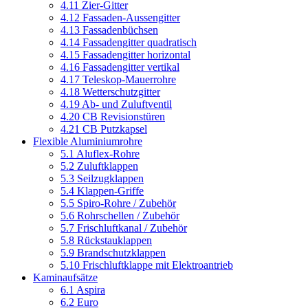
4.11 Zier-Gitter
4.12 Fassaden-Aussengitter
4.13 Fassadenbüchsen
4.14 Fassadengitter quadratisch
4.15 Fassadengitter horizontal
4.16 Fassadengitter vertikal
4.17 Teleskop-Mauerrohre
4.18 Wetterschutzgitter
4.19 Ab- und Zuluftventil
4.20 CB Revisionstüren
4.21 CB Putzkapsel
Flexible Aluminiumrohre
5.1 Aluflex-Rohre
5.2 Zuluftklappen
5.3 Seilzugklappen
5.4 Klappen-Griffe
5.5 Spiro-Rohre / Zubehör
5.6 Rohrschellen / Zubehör
5.7 Frischluftkanal / Zubehör
5.8 Rückstauklappen
5.9 Brandschutzklappen
5.10 Frischluftklappe mit Elektroantrieb
Kaminaufsätze
6.1 Aspira
6.2 Euro