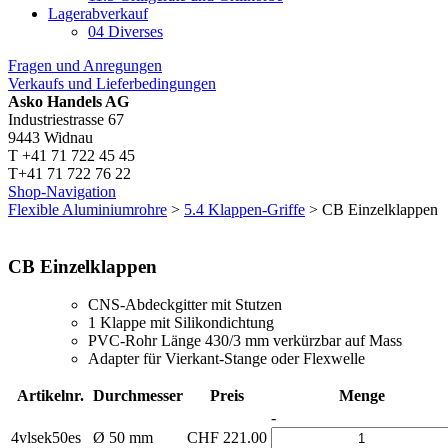
Lagerabverkauf
04 Diverses
Fragen und Anregungen
Verkaufs und Lieferbedingungen
Asko Handels AG
Industriestrasse 67
9443 Widnau
T +41 71 722 45 45
T+41 71 722 76 22
Shop-Navigation
Flexible Aluminiumrohre
>
5.4 Klappen-Griffe
> CB Einzelklappen
CB Einzelklappen
CNS-Abdeckgitter mit Stutzen
1 Klappe mit Silikondichtung
PVC-Rohr Länge 430/3 mm verkürzbar auf Mass
Adapter für Vierkant-Stange oder Flexwelle
Artikelnr.
Durchmesser
Preis
Menge
-
4vlsek50es
Ø 50 mm
CHF
221.00