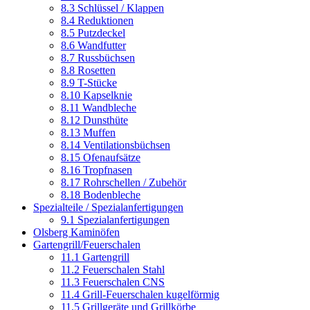
8.3 Schlüssel / Klappen
8.4 Reduktionen
8.5 Putzdeckel
8.6 Wandfutter
8.7 Russbüchsen
8.8 Rosetten
8.9 T-Stücke
8.10 Kapselknie
8.11 Wandbleche
8.12 Dunsthüte
8.13 Muffen
8.14 Ventilationsbüchsen
8.15 Ofenaufsätze
8.16 Tropfnasen
8.17 Rohrschellen / Zubehör
8.18 Bodenbleche
Spezialteile / Spezialanfertigungen
9.1 Spezialanfertigungen
Olsberg Kaminöfen
Gartengrill/Feuerschalen
11.1 Gartengrill
11.2 Feuerschalen Stahl
11.3 Feuerschalen CNS
11.4 Grill-Feuerschalen kugelförmig
11.5 Grillgeräte und Grillkörbe