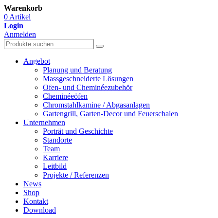
Warenkorb
0 Artikel
Login
Anmelden
Angebot
Planung und Beratung
Massgeschneiderte Lösungen
Ofen- und Cheminéezubehör
Cheminéeöfen
Chromstahlkamine / Abgasanlagen
Gartengrill, Garten-Decor und Feuerschalen
Unternehmen
Porträt und Geschichte
Standorte
Team
Karriere
Leitbild
Projekte / Referenzen
News
Shop
Kontakt
Download