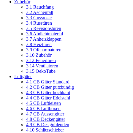
Zubehör
3.1 Rauchfang
3.2 Aschenfall
3.3 Gussroste
3.4 Russtüren
3.5 Revisionstüren
3.6 Abdichtmaterial
3.7 Anheizklappen
3.8 Heiztüren
3.9 Ofenarmaturen
3.10 Zubehör
3.12 Feuertüren
3.14 Ventilatoren
3.15 OekoTube
Luftgitter
4.1 CB Gitter Standard
4.2 CB Gitter putzbündig
4.3 CB Gitter hochkant
4.4 CB Gitter Edelstahl
4.5 CB Luftleisten
4.6 CB Luftboxen
4.7 CB Aussengitter
4.8 CB Deckengitter
4.9 CB Designblenden
4.10 Schlitzschieber