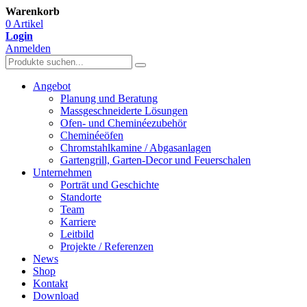
Warenkorb
0 Artikel
Login
Anmelden
Angebot
Planung und Beratung
Massgeschneiderte Lösungen
Ofen- und Cheminéezubehör
Cheminéeöfen
Chromstahlkamine / Abgasanlagen
Gartengrill, Garten-Decor und Feuerschalen
Unternehmen
Porträt und Geschichte
Standorte
Team
Karriere
Leitbild
Projekte / Referenzen
News
Shop
Kontakt
Download