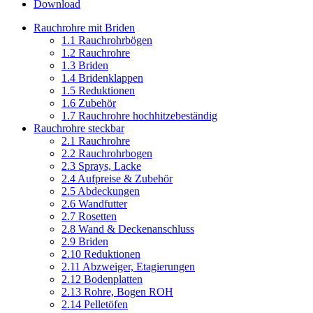
Download
Rauchrohre mit Briden
1.1 Rauchrohrbögen
1.2 Rauchrohre
1.3 Briden
1.4 Bridenklappen
1.5 Reduktionen
1.6 Zubehör
1.7 Rauchrohre hochhitzebeständig
Rauchrohre steckbar
2.1 Rauchrohre
2.2 Rauchrohrbogen
2.3 Sprays, Lacke
2.4 Aufpreise & Zubehör
2.5 Abdeckungen
2.6 Wandfutter
2.7 Rosetten
2.8 Wand & Deckenanschluss
2.9 Briden
2.10 Reduktionen
2.11 Abzweiger, Etagierungen
2.12 Bodenplatten
2.13 Rohre, Bogen ROH
2.14 Pelletöfen