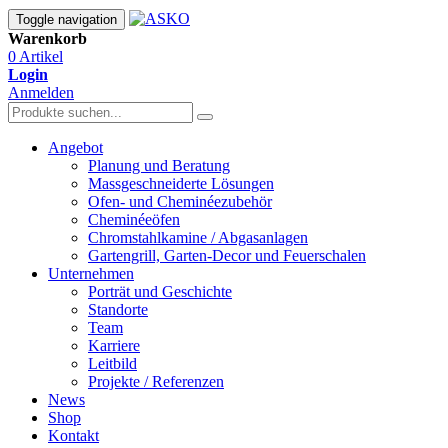
Toggle navigation
Warenkorb
0 Artikel
Login
Anmelden
Angebot
Planung und Beratung
Massgeschneiderte Lösungen
Ofen- und Cheminéezubehör
Cheminéeöfen
Chromstahlkamine / Abgasanlagen
Gartengrill, Garten-Decor und Feuerschalen
Unternehmen
Porträt und Geschichte
Standorte
Team
Karriere
Leitbild
Projekte / Referenzen
News
Shop
Kontakt