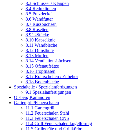
8.3 Schlüssel / Klappen
8.4 Reduktionen
8.5 Putzdeckel
8.6 Wandfutter
8.7 Russbüchsen
8.8 Rosetten
8.9 T-Stücke
8.10 Kapselknie
8.11 Wandbleche
8.12 Dunsthüte
8.13 Muffen
8.14 Ventilationsbüchsen
8.15 Ofenaufsätze
8.16 Tropfnasen
8.17 Rohrschellen / Zubehör
8.18 Bodenbleche
Spezialteile / Spezialanfertigungen
9.1 Spezialanfertigungen
Olsberg Kaminöfen
Gartengrill/Feuerschalen
11.1 Gartengrill
11.2 Feuerschalen Stahl
11.3 Feuerschalen CNS
11.4 Grill-Feuerschalen kugelförmig
11.5 Grillgeräte und Grillkörbe