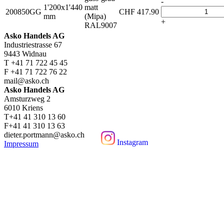
-
1'200x1'440
matt
200850GG
CHF
417.90
mm
(Mipa)
+
RAL9007
Asko Handels AG
Industriestrasse 67
9443 Widnau
T +41 71 722 45 45
F +41 71 722 76 22
mail@asko.ch
Asko Handels AG
Amsturzweg 2
6010 Kriens
T+41 41 310 13 60
F+41 41 310 13 63
dieter.portmann@asko.ch
Instagram
Impressum