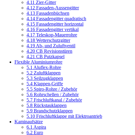
4.11 Zier-Gitter
4.12 Fassaden-Aussengitter
4.13 Fassadenbüchsen
4.14 Fassadengitter quadratisch
4.15 Fassadengitter horizontal
4.16 Fassadengitter vertikal
4.17 Teleskop-Mauerrohre
4.18 Wetterschutzgitter
4.19 Ab- und Zuluftventil
4.20 CB Revisionstüren
4.21 CB Putzkapsel
Flexible Aluminiumrohre
5.1 Aluflex-Rohre
5.2 Zuluftklappen
5.3 Seilzugklappen
5.4 Klappen-Griffe
5.5 Spiro-Rohre / Zubehör
5.6 Rohrschellen / Zubehör
5.7 Frischluftkanal / Zubehör
5.8 Rückstauklappen
5.9 Brandschutzklappen
5.10 Frischluftklappe mit Elektroantrieb
Kaminaufsätze
6.1 Aspira
6.2 Euro