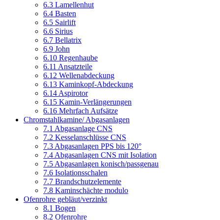
6.3 Lamellenhut
6.4 Basten
6.5 Sairlift
6.6 Sirius
6.7 Bellatrix
6.9 John
6.10 Regenhaube
6.11 Ansatzteile
6.12 Wellenabdeckung
6.13 Kaminkopf-Abdeckung
6.14 Aspirotor
6.15 Kamin-Verlängerungen
6.16 Mehrfach Aufsätze
Chromstahlkamine/ Abgasanlagen
7.1 Abgasanlage CNS
7.2 Kesselanschlüsse CNS
7.3 Abgasanlagen PPS bis 120°
7.4 Abgasanlagen CNS mit Isolation
7.5 Abgasanlagen konisch/passgenau
7.6 Isolationsschalen
7.7 Brandschutzelemente
7.8 Kaminschächte modulo
Ofenrohre gebläut/verzinkt
8.1 Bogen
8.2 Ofenrohre