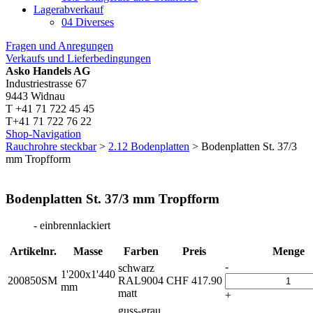
Lagerabverkauf
04 Diverses
Fragen und Anregungen
Verkaufs und Lieferbedingungen
Asko Handels AG
Industriestrasse 67
9443 Widnau
T +41 71 722 45 45
T+41 71 722 76 22
Shop-Navigation
Rauchrohre steckbar
>
2.12 Bodenplatten
> Bodenplatten St. 37/3
mm Tropfform
Bodenplatten St. 37/3 mm Tropfform
- einbrennlackiert
Artikelnr.
Masse
Farben
Preis
Menge
-
schwarz
1'200x1'440
200850SM
RAL9004
CHF
417.90
mm
matt
+
guss-grau