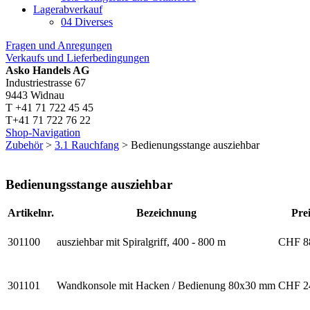
Lagerabverkauf
04 Diverses
Fragen und Anregungen
Verkaufs und Lieferbedingungen
Asko Handels AG
Industriestrasse 67
9443 Widnau
T +41 71 722 45 45
T+41 71 722 76 22
Shop-Navigation
Zubehör
>
3.1 Rauchfang
> Bedienungsstange ausziehbar
Bedienungsstange ausziehbar
Artikelnr.
Bezeichnung
Pre
301100
ausziehbar mit Spiralgriff, 400 - 800 m
CHF
8
301101
Wandkonsole mit Hacken / Bedienung 80x30 mm
CHF
2