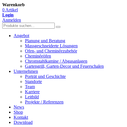
Warenkorb
0 Artikel
Login
Anmelden
Angebot
Planung und Beratung
Massgeschneiderte Lösungen
Ofen- und Cheminéezubehör
Cheminéeöfen
Chromstahlkamine / Abgasanlagen
Gartengrill, Garten-Decor und Feuerschalen
Unternehmen
Porträt und Geschichte
Standorte
Team
Karriere
Leitbild
Projekte / Referenzen
News
Shop
Kontakt
Download