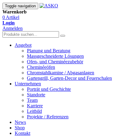
Toggle navigation
Warenkorb
0 Artikel
Login
Anmelden
Angebot
Planung und Beratung
Massgeschneiderte Lösungen
Ofen- und Cheminéezubehör
Cheminéeöfen
Chromstahlkamine / Abgasanlagen
Gartengrill, Garten-Decor und Feuerschalen
Unternehmen
Porträt und Geschichte
Standorte
Team
Karriere
Leitbild
Projekte / Referenzen
News
Shop
Kontakt