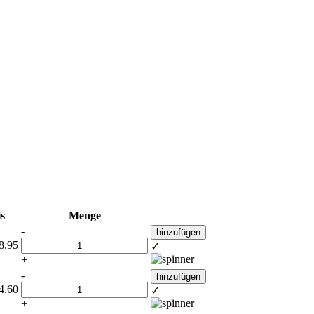
is
Menge
-
hinzufügen
8.95
✓
+
-
hinzufügen
4.60
✓
+