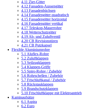
4.11 Zier-Gitter
4.12 Fassaden-Aussengitter
4.13 Fassadenbüchsen
4.14 Fassadengitter quadratisch
4.15 Fassadengitter horizontal
4.16 Fassadengitter vertikal
4.17 Teleskop-Mauerrohre
4.18 Wetterschutzgitter
4.19 Ab- und Zuluftventil
4.20 CB Revisionstüren
4.21 CB Putzkapsel
Flexible Aluminiumrohre
5.1 Aluflex-Rohre
5.2 Zuluftklappen
5.3 Seilzugklappen
5.4 Klappen-Griffe
5.5 Spiro-Rohre / Zubehör
5.6 Rohrschellen / Zubehör
5.7 Frischluftkanal / Zubehör
5.8 Rückstauklappen
5.9 Brandschutzklappen
5.10 Frischluftklappe mit Elektroantrieb
Kaminaufsätze
6.1 Aspira
6.2 Euro