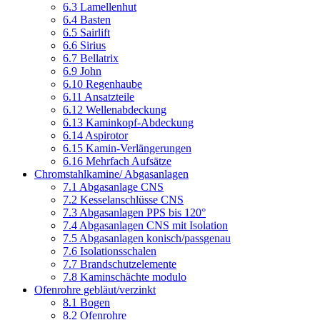
6.3 Lamellenhut
6.4 Basten
6.5 Sairlift
6.6 Sirius
6.7 Bellatrix
6.9 John
6.10 Regenhaube
6.11 Ansatzteile
6.12 Wellenabdeckung
6.13 Kaminkopf-Abdeckung
6.14 Aspirotor
6.15 Kamin-Verlängerungen
6.16 Mehrfach Aufsätze
Chromstahlkamine/ Abgasanlagen
7.1 Abgasanlage CNS
7.2 Kesselanschlüsse CNS
7.3 Abgasanlagen PPS bis 120°
7.4 Abgasanlagen CNS mit Isolation
7.5 Abgasanlagen konisch/passgenau
7.6 Isolationsschalen
7.7 Brandschutzelemente
7.8 Kaminschächte modulo
Ofenrohre gebläut/verzinkt
8.1 Bogen
8.2 Ofenrohre