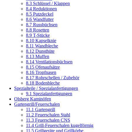
8.3 Schlüssel / Klappen
8.4 Reduktionen
8.5 Putzdeckel
8.6 Wandfutter
8.7 Russbüchsen
8.8 Rosetten
8.9 T-Stücke
8.10 Kapselknie
8.11 Wandbleche
8.12 Dunsthüte
8.13 Muffen
8.14 Ventilationsbüchsen
8.15 Ofenaufsätze
8.16 Tropfnasen
8.17 Rohrschellen / Zubehör
8.18 Bodenbleche
Spezialteile / Spezialanfertigungen
9.1 Spezialanfertigungen
Olsberg Kaminöfen
Gartengrill/Feuerschalen
11.1 Gartengrill
11.2 Feuerschalen Stahl
11.3 Feuerschalen CNS
11.4 Grill-Feuerschalen kugelförmig
11.5 Grillgeräte und Grillkörbe