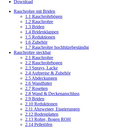
Download
Rauchrohre mit Briden
1.1 Rauchrohrbögen
1.2 Rauchrohre
1.3 Briden
1.4 Bridenklappen
1.5 Reduktionen
1.6 Zubehör
1.7 Rauchrohre hochhitzebeständig
Rauchrohre steckbar
2.1 Rauchrohre
2.2 Rauchrohrbogen
2.3 Sprays, Lacke
2.4 Aufpreise & Zubehör
2.5 Abdeckungen
2.6 Wandfutter
2.7 Rosetten
2.8 Wand & Deckenanschluss
2.9 Briden
2.10 Reduktionen
2.11 Abzweiger, Etagierungen
2.12 Bodenplatten
2.13 Rohre, Bogen ROH
2.14 Pelletöfen