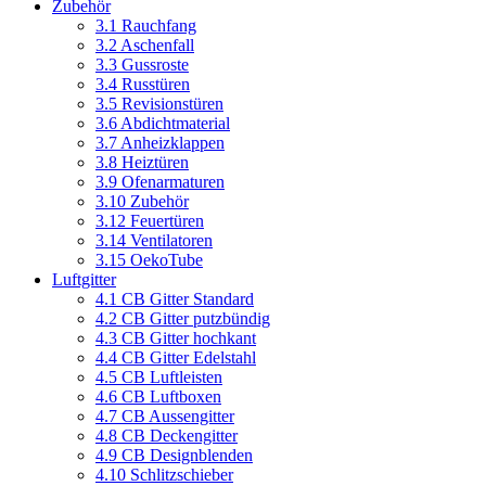
Zubehör
3.1 Rauchfang
3.2 Aschenfall
3.3 Gussroste
3.4 Russtüren
3.5 Revisionstüren
3.6 Abdichtmaterial
3.7 Anheizklappen
3.8 Heiztüren
3.9 Ofenarmaturen
3.10 Zubehör
3.12 Feuertüren
3.14 Ventilatoren
3.15 OekoTube
Luftgitter
4.1 CB Gitter Standard
4.2 CB Gitter putzbündig
4.3 CB Gitter hochkant
4.4 CB Gitter Edelstahl
4.5 CB Luftleisten
4.6 CB Luftboxen
4.7 CB Aussengitter
4.8 CB Deckengitter
4.9 CB Designblenden
4.10 Schlitzschieber