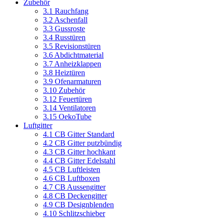
Zubehör
3.1 Rauchfang
3.2 Aschenfall
3.3 Gussroste
3.4 Russtüren
3.5 Revisionstüren
3.6 Abdichtmaterial
3.7 Anheizklappen
3.8 Heiztüren
3.9 Ofenarmaturen
3.10 Zubehör
3.12 Feuertüren
3.14 Ventilatoren
3.15 OekoTube
Luftgitter
4.1 CB Gitter Standard
4.2 CB Gitter putzbündig
4.3 CB Gitter hochkant
4.4 CB Gitter Edelstahl
4.5 CB Luftleisten
4.6 CB Luftboxen
4.7 CB Aussengitter
4.8 CB Deckengitter
4.9 CB Designblenden
4.10 Schlitzschieber