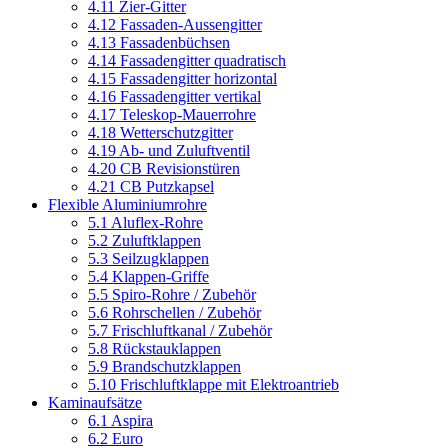
4.11 Zier-Gitter
4.12 Fassaden-Aussengitter
4.13 Fassadenbüchsen
4.14 Fassadengitter quadratisch
4.15 Fassadengitter horizontal
4.16 Fassadengitter vertikal
4.17 Teleskop-Mauerrohre
4.18 Wetterschutzgitter
4.19 Ab- und Zuluftventil
4.20 CB Revisionstüren
4.21 CB Putzkapsel
Flexible Aluminiumrohre
5.1 Aluflex-Rohre
5.2 Zuluftklappen
5.3 Seilzugklappen
5.4 Klappen-Griffe
5.5 Spiro-Rohre / Zubehör
5.6 Rohrschellen / Zubehör
5.7 Frischluftkanal / Zubehör
5.8 Rückstauklappen
5.9 Brandschutzklappen
5.10 Frischluftklappe mit Elektroantrieb
Kaminaufsätze
6.1 Aspira
6.2 Euro