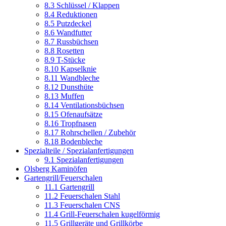
8.3 Schlüssel / Klappen
8.4 Reduktionen
8.5 Putzdeckel
8.6 Wandfutter
8.7 Russbüchsen
8.8 Rosetten
8.9 T-Stücke
8.10 Kapselknie
8.11 Wandbleche
8.12 Dunsthüte
8.13 Muffen
8.14 Ventilationsbüchsen
8.15 Ofenaufsätze
8.16 Tropfnasen
8.17 Rohrschellen / Zubehör
8.18 Bodenbleche
Spezialteile / Spezialanfertigungen
9.1 Spezialanfertigungen
Olsberg Kaminöfen
Gartengrill/Feuerschalen
11.1 Gartengrill
11.2 Feuerschalen Stahl
11.3 Feuerschalen CNS
11.4 Grill-Feuerschalen kugelförmig
11.5 Grillgeräte und Grillkörbe