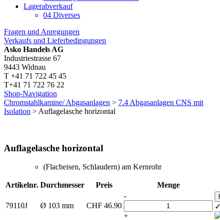
Lagerabverkauf
04 Diverses
Fragen und Anregungen
Verkaufs und Lieferbedingungen
Asko Handels AG
Industriestrasse 67
9443 Widnau
T +41 71 722 45 45
T+41 71 722 76 22
Shop-Navigation
Chromstahlkamine/ Abgasanlagen
>
7.4 Abgasanlagen CNS mit
Isolation
> Auflagelasche horizontal
Auflagelasche horizontal
(Flacheisen, Schlaudern) am Kernrohr
Artikelnr.
Durchmesser
Preis
Menge
-
79110J
Ø 103 mm
CHF
46.90
+