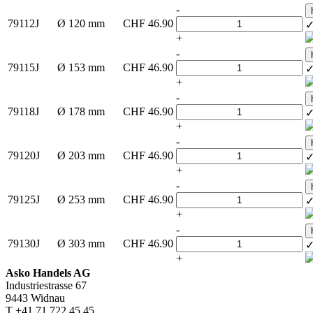
-
79112J
Ø 120 mm
CHF
46.90
+
-
79115J
Ø 153 mm
CHF
46.90
+
-
79118J
Ø 178 mm
CHF
46.90
+
-
79120J
Ø 203 mm
CHF
46.90
+
-
79125J
Ø 253 mm
CHF
46.90
+
-
79130J
Ø 303 mm
CHF
46.90
+
Asko Handels AG
Industriestrasse 67
9443 Widnau
T +41 71 722 45 45