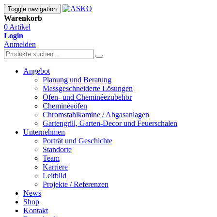
Toggle navigation
Warenkorb
0 Artikel
Login
Anmelden
Angebot
Planung und Beratung
Massgeschneiderte Lösungen
Ofen- und Cheminéezubehör
Cheminéeöfen
Chromstahlkamine / Abgasanlagen
Gartengrill, Garten-Decor und Feuerschalen
Unternehmen
Porträt und Geschichte
Standorte
Team
Karriere
Leitbild
Projekte / Referenzen
News
Shop
Kontakt