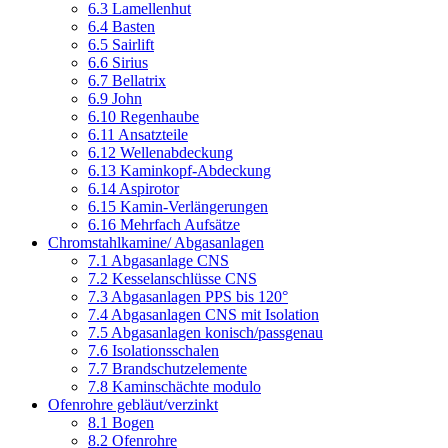
6.3 Lamellenhut
6.4 Basten
6.5 Sairlift
6.6 Sirius
6.7 Bellatrix
6.9 John
6.10 Regenhaube
6.11 Ansatzteile
6.12 Wellenabdeckung
6.13 Kaminkopf-Abdeckung
6.14 Aspirotor
6.15 Kamin-Verlängerungen
6.16 Mehrfach Aufsätze
Chromstahlkamine/ Abgasanlagen
7.1 Abgasanlage CNS
7.2 Kesselanschlüsse CNS
7.3 Abgasanlagen PPS bis 120°
7.4 Abgasanlagen CNS mit Isolation
7.5 Abgasanlagen konisch/passgenau
7.6 Isolationsschalen
7.7 Brandschutzelemente
7.8 Kaminschächte modulo
Ofenrohre gebläut/verzinkt
8.1 Bogen
8.2 Ofenrohre