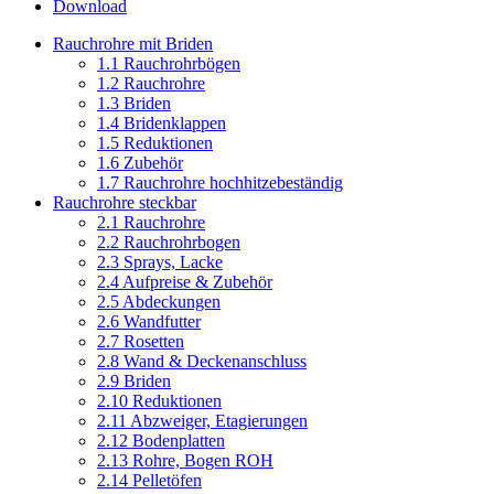
Download
Rauchrohre mit Briden
1.1 Rauchrohrbögen
1.2 Rauchrohre
1.3 Briden
1.4 Bridenklappen
1.5 Reduktionen
1.6 Zubehör
1.7 Rauchrohre hochhitzebeständig
Rauchrohre steckbar
2.1 Rauchrohre
2.2 Rauchrohrbogen
2.3 Sprays, Lacke
2.4 Aufpreise & Zubehör
2.5 Abdeckungen
2.6 Wandfutter
2.7 Rosetten
2.8 Wand & Deckenanschluss
2.9 Briden
2.10 Reduktionen
2.11 Abzweiger, Etagierungen
2.12 Bodenplatten
2.13 Rohre, Bogen ROH
2.14 Pelletöfen