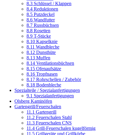
8.3 Schlüssel / Klappen
8.4 Reduktionen
8.5 Putzdeckel
8.6 Wandfutter
8.7 Russbüchsen
8.8 Rosetten
8.9 T-Stücke
8.10 Kapselknie
8.11 Wandbleche
8.12 Dunsthüte
8.13 Muffen
8.14 Ventilationsbüchsen
8.15 Ofenaufsätze
8.16 Tropfnasen
8.17 Rohrschellen / Zubehör
8.18 Bodenbleche
Spezialteile / Spezialanfertigungen
9.1 Spezialanfertigungen
Olsberg Kaminöfen
Gartengrill/Feuerschalen
11.1 Gartengrill
11.2 Feuerschalen Stahl
11.3 Feuerschalen CNS
11.4 Grill-Feuerschalen kugelförmig
11.5 Grillgeräte und Grillkörbe