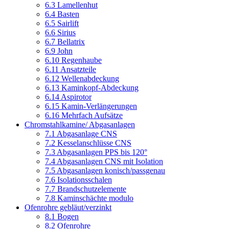
6.3 Lamellenhut
6.4 Basten
6.5 Sairlift
6.6 Sirius
6.7 Bellatrix
6.9 John
6.10 Regenhaube
6.11 Ansatzteile
6.12 Wellenabdeckung
6.13 Kaminkopf-Abdeckung
6.14 Aspirotor
6.15 Kamin-Verlängerungen
6.16 Mehrfach Aufsätze
Chromstahlkamine/ Abgasanlagen
7.1 Abgasanlage CNS
7.2 Kesselanschlüsse CNS
7.3 Abgasanlagen PPS bis 120°
7.4 Abgasanlagen CNS mit Isolation
7.5 Abgasanlagen konisch/passgenau
7.6 Isolationsschalen
7.7 Brandschutzelemente
7.8 Kaminschächte modulo
Ofenrohre gebläut/verzinkt
8.1 Bogen
8.2 Ofenrohre