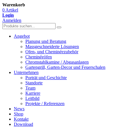
Warenkorb
0 Artikel
Login
Anmelden
Angebot
Planung und Beratung
Massgeschneiderte Lösungen
Ofen- und Cheminéezubehör
Cheminéeöfen
Chromstahlkamine / Abgasanlagen
Gartengrill, Garten-Decor und Feuerschalen
Unternehmen
Porträt und Geschichte
Standorte
Team
Karriere
Leitbild
Projekte / Referenzen
News
Shop
Kontakt
Download