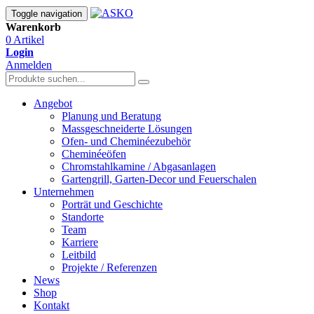
Toggle navigation
Warenkorb
0 Artikel
Login
Anmelden
Angebot
Planung und Beratung
Massgeschneiderte Lösungen
Ofen- und Cheminéezubehör
Cheminéeöfen
Chromstahlkamine / Abgasanlagen
Gartengrill, Garten-Decor und Feuerschalen
Unternehmen
Porträt und Geschichte
Standorte
Team
Karriere
Leitbild
Projekte / Referenzen
News
Shop
Kontakt