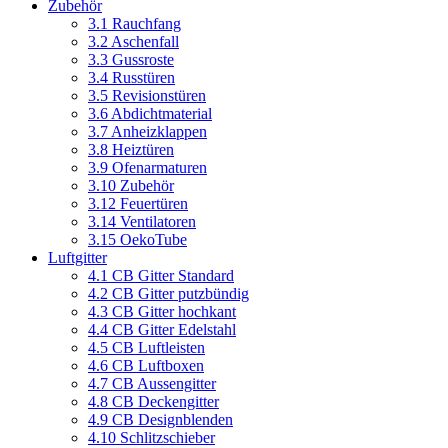
Zubehör
3.1 Rauchfang
3.2 Aschenfall
3.3 Gussroste
3.4 Russtüren
3.5 Revisionstüren
3.6 Abdichtmaterial
3.7 Anheizklappen
3.8 Heiztüren
3.9 Ofenarmaturen
3.10 Zubehör
3.12 Feuertüren
3.14 Ventilatoren
3.15 OekoTube
Luftgitter
4.1 CB Gitter Standard
4.2 CB Gitter putzbündig
4.3 CB Gitter hochkant
4.4 CB Gitter Edelstahl
4.5 CB Luftleisten
4.6 CB Luftboxen
4.7 CB Aussengitter
4.8 CB Deckengitter
4.9 CB Designblenden
4.10 Schlitzschieber