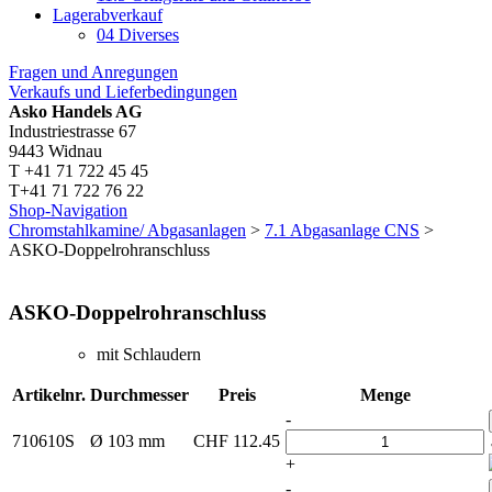
Lagerabverkauf
04 Diverses
Fragen und Anregungen
Verkaufs und Lieferbedingungen
Asko Handels AG
Industriestrasse 67
9443 Widnau
T +41 71 722 45 45
T+41 71 722 76 22
Shop-Navigation
Chromstahlkamine/ Abgasanlagen
>
7.1 Abgasanlage CNS
>
ASKO-Doppelrohranschluss
ASKO-Doppelrohranschluss
mit Schlaudern
Artikelnr.
Durchmesser
Preis
Menge
-
710610S
Ø 103 mm
CHF
112.45
+
-