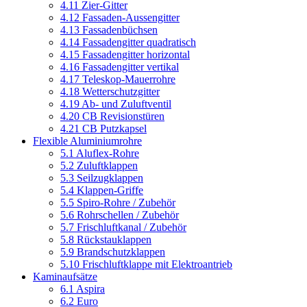
4.11 Zier-Gitter
4.12 Fassaden-Aussengitter
4.13 Fassadenbüchsen
4.14 Fassadengitter quadratisch
4.15 Fassadengitter horizontal
4.16 Fassadengitter vertikal
4.17 Teleskop-Mauerrohre
4.18 Wetterschutzgitter
4.19 Ab- und Zuluftventil
4.20 CB Revisionstüren
4.21 CB Putzkapsel
Flexible Aluminiumrohre
5.1 Aluflex-Rohre
5.2 Zuluftklappen
5.3 Seilzugklappen
5.4 Klappen-Griffe
5.5 Spiro-Rohre / Zubehör
5.6 Rohrschellen / Zubehör
5.7 Frischluftkanal / Zubehör
5.8 Rückstauklappen
5.9 Brandschutzklappen
5.10 Frischluftklappe mit Elektroantrieb
Kaminaufsätze
6.1 Aspira
6.2 Euro