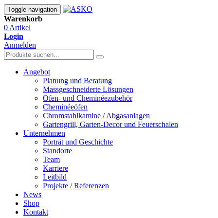
Toggle navigation
Warenkorb
0 Artikel
Login
Anmelden
Angebot
Planung und Beratung
Massgeschneiderte Lösungen
Ofen- und Cheminéezubehör
Cheminéeöfen
Chromstahlkamine / Abgasanlagen
Gartengrill, Garten-Decor und Feuerschalen
Unternehmen
Porträt und Geschichte
Standorte
Team
Karriere
Leitbild
Projekte / Referenzen
News
Shop
Kontakt