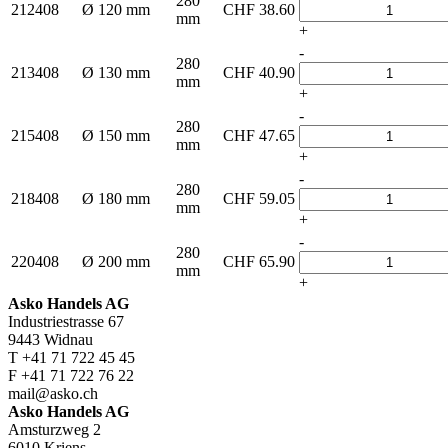
280
212408
Ø 120 mm
CHF
38.60
mm
+
-
280
213408
Ø 130 mm
CHF
40.90
mm
+
-
280
215408
Ø 150 mm
CHF
47.65
mm
+
-
280
218408
Ø 180 mm
CHF
59.05
mm
+
-
280
220408
Ø 200 mm
CHF
65.90
mm
+
Asko Handels AG
Industriestrasse 67
9443 Widnau
T +41 71 722 45 45
F +41 71 722 76 22
mail@asko.ch
Asko Handels AG
Amsturzweg 2
6010 Kriens