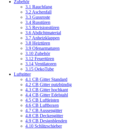
Zubehör
3.1 Rauchfang
3.2 Aschenfall
3.3 Gussroste
3.4 Russtüren
3.5 Revisionstüren
3.6 Abdichtmaterial
3.7 Anheizklappen
3.8 Heiztüren
3.9 Ofenarmaturen
3.10 Zubehör
3.12 Feuertüren
3.14 Ventilatoren
3.15 OekoTube
Luftgitter
4.1 CB Gitter Standard
4.2 CB Gitter putzbündig
4.3 CB Gitter hochkant
4.4 CB Gitter Edelstahl
4.5 CB Luftleisten
4.6 CB Luftboxen
4.7 CB Aussengitter
4.8 CB Deckengitter
4.9 CB Designblenden
4.10 Schlitzschieber