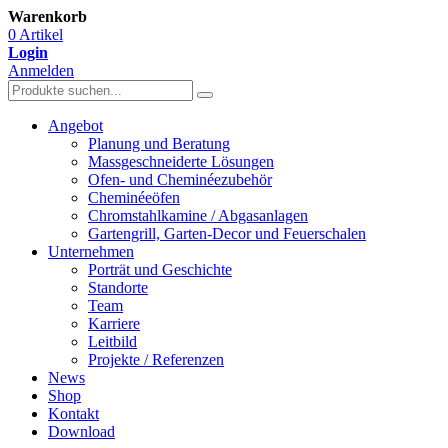
Warenkorb
0 Artikel
Login
Anmelden
Angebot
Planung und Beratung
Massgeschneiderte Lösungen
Ofen- und Cheminéezubehör
Cheminéeöfen
Chromstahlkamine / Abgasanlagen
Gartengrill, Garten-Decor und Feuerschalen
Unternehmen
Porträt und Geschichte
Standorte
Team
Karriere
Leitbild
Projekte / Referenzen
News
Shop
Kontakt
Download