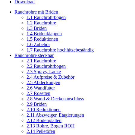
Download
Rauchrohre mit Briden
1.1 Rauchrohrbögen
1.2 Rauchrohre
1.3 Briden
1.4 Bridenklappen
1.5 Reduktionen
1.6 Zubehör
1.7 Rauchrohre hochhitzebeständig
Rauchrohre steckbar
2.1 Rauchrohre
2.2 Rauchrohrbogen
2.3 Sprays, Lacke
2.4 Aufpreise & Zubehör
2.5 Abdeckungen
2.6 Wandfutter
2.7 Rosetten
2.8 Wand & Deckenanschluss
2.9 Briden
2.10 Reduktionen
2.11 Abzweiger, Etagierungen
2.12 Bodenplatten
2.13 Rohre, Bogen ROH
2.14 Pelletöfen