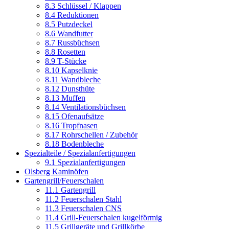
8.3 Schlüssel / Klappen
8.4 Reduktionen
8.5 Putzdeckel
8.6 Wandfutter
8.7 Russbüchsen
8.8 Rosetten
8.9 T-Stücke
8.10 Kapselknie
8.11 Wandbleche
8.12 Dunsthüte
8.13 Muffen
8.14 Ventilationsbüchsen
8.15 Ofenaufsätze
8.16 Tropfnasen
8.17 Rohrschellen / Zubehör
8.18 Bodenbleche
Spezialteile / Spezialanfertigungen
9.1 Spezialanfertigungen
Olsberg Kaminöfen
Gartengrill/Feuerschalen
11.1 Gartengrill
11.2 Feuerschalen Stahl
11.3 Feuerschalen CNS
11.4 Grill-Feuerschalen kugelförmig
11.5 Grillgeräte und Grillkörbe