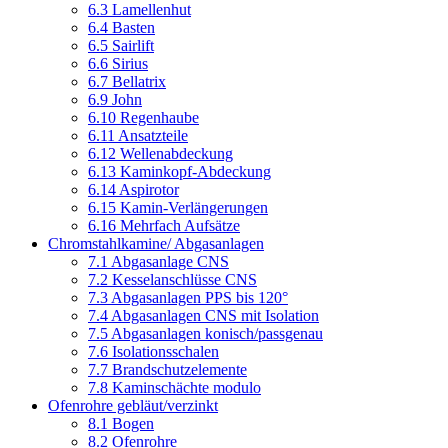
6.3 Lamellenhut
6.4 Basten
6.5 Sairlift
6.6 Sirius
6.7 Bellatrix
6.9 John
6.10 Regenhaube
6.11 Ansatzteile
6.12 Wellenabdeckung
6.13 Kaminkopf-Abdeckung
6.14 Aspirotor
6.15 Kamin-Verlängerungen
6.16 Mehrfach Aufsätze
Chromstahlkamine/ Abgasanlagen
7.1 Abgasanlage CNS
7.2 Kesselanschlüsse CNS
7.3 Abgasanlagen PPS bis 120°
7.4 Abgasanlagen CNS mit Isolation
7.5 Abgasanlagen konisch/passgenau
7.6 Isolationsschalen
7.7 Brandschutzelemente
7.8 Kaminschächte modulo
Ofenrohre gebläut/verzinkt
8.1 Bogen
8.2 Ofenrohre