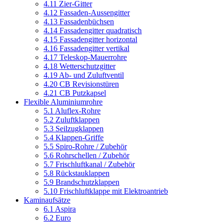
4.11 Zier-Gitter
4.12 Fassaden-Aussengitter
4.13 Fassadenbüchsen
4.14 Fassadengitter quadratisch
4.15 Fassadengitter horizontal
4.16 Fassadengitter vertikal
4.17 Teleskop-Mauerrohre
4.18 Wetterschutzgitter
4.19 Ab- und Zuluftventil
4.20 CB Revisionstüren
4.21 CB Putzkapsel
Flexible Aluminiumrohre
5.1 Aluflex-Rohre
5.2 Zuluftklappen
5.3 Seilzugklappen
5.4 Klappen-Griffe
5.5 Spiro-Rohre / Zubehör
5.6 Rohrschellen / Zubehör
5.7 Frischluftkanal / Zubehör
5.8 Rückstauklappen
5.9 Brandschutzklappen
5.10 Frischluftklappe mit Elektroantrieb
Kaminaufsätze
6.1 Aspira
6.2 Euro