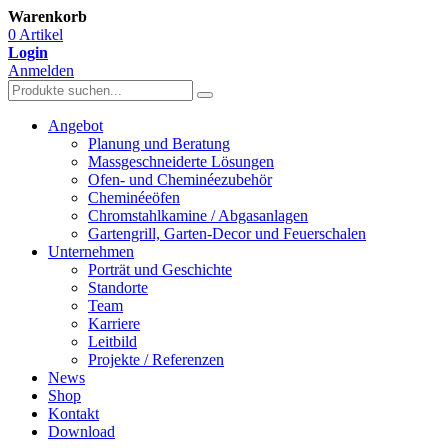
Warenkorb
0 Artikel
Login
Anmelden
Angebot
Planung und Beratung
Massgeschneiderte Lösungen
Ofen- und Cheminéezubehör
Cheminéeöfen
Chromstahlkamine / Abgasanlagen
Gartengrill, Garten-Decor und Feuerschalen
Unternehmen
Porträt und Geschichte
Standorte
Team
Karriere
Leitbild
Projekte / Referenzen
News
Shop
Kontakt
Download