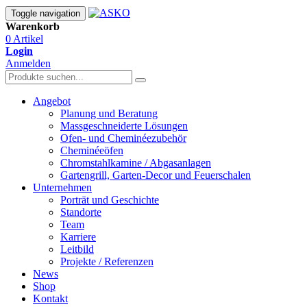
Toggle navigation
Warenkorb
0 Artikel
Login
Anmelden
Angebot
Planung und Beratung
Massgeschneiderte Lösungen
Ofen- und Cheminéezubehör
Cheminéeöfen
Chromstahlkamine / Abgasanlagen
Gartengrill, Garten-Decor und Feuerschalen
Unternehmen
Porträt und Geschichte
Standorte
Team
Karriere
Leitbild
Projekte / Referenzen
News
Shop
Kontakt