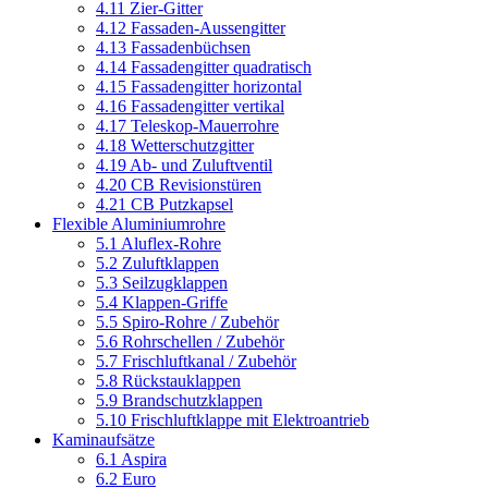
4.11 Zier-Gitter
4.12 Fassaden-Aussengitter
4.13 Fassadenbüchsen
4.14 Fassadengitter quadratisch
4.15 Fassadengitter horizontal
4.16 Fassadengitter vertikal
4.17 Teleskop-Mauerrohre
4.18 Wetterschutzgitter
4.19 Ab- und Zuluftventil
4.20 CB Revisionstüren
4.21 CB Putzkapsel
Flexible Aluminiumrohre
5.1 Aluflex-Rohre
5.2 Zuluftklappen
5.3 Seilzugklappen
5.4 Klappen-Griffe
5.5 Spiro-Rohre / Zubehör
5.6 Rohrschellen / Zubehör
5.7 Frischluftkanal / Zubehör
5.8 Rückstauklappen
5.9 Brandschutzklappen
5.10 Frischluftklappe mit Elektroantrieb
Kaminaufsätze
6.1 Aspira
6.2 Euro