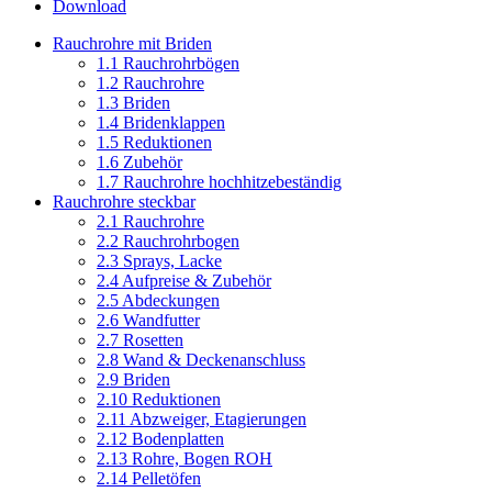
Download
Rauchrohre mit Briden
1.1 Rauchrohrbögen
1.2 Rauchrohre
1.3 Briden
1.4 Bridenklappen
1.5 Reduktionen
1.6 Zubehör
1.7 Rauchrohre hochhitzebeständig
Rauchrohre steckbar
2.1 Rauchrohre
2.2 Rauchrohrbogen
2.3 Sprays, Lacke
2.4 Aufpreise & Zubehör
2.5 Abdeckungen
2.6 Wandfutter
2.7 Rosetten
2.8 Wand & Deckenanschluss
2.9 Briden
2.10 Reduktionen
2.11 Abzweiger, Etagierungen
2.12 Bodenplatten
2.13 Rohre, Bogen ROH
2.14 Pelletöfen