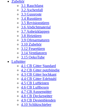
Zubehör
3.1 Rauchfang
3.2 Aschenfall
3.3 Gussroste
3.4 Russtüren
3.5 Revisionstüren
3.6 Abdichtmaterial
3.7 Anheizklappen
3.8 Heiztüren
3.9 Ofenarmaturen
3.10 Zubehör
3.12 Feuertüren
3.14 Ventilatoren
3.15 OekoTube
Luftgitter
4.1 CB Gitter Standard
4.2 CB Gitter putzbündig
4.3 CB Gitter hochkant
4.4 CB Gitter Edelstahl
4.5 CB Luftleisten
4.6 CB Luftboxen
4.7 CB Aussengitter
4.8 CB Deckengitter
4.9 CB Designblenden
4.10 Schlitzschieber