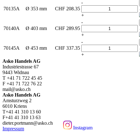
-
70135A
Ø 353 mm
CHF
208.35
+
-
70140A
Ø 403 mm
CHF
289.95
+
-
70145A
Ø 453 mm
CHF
337.35
+
Asko Handels AG
Industriestrasse 67
9443 Widnau
T +41 71 722 45 45
F +41 71 722 76 22
mail@asko.ch
Asko Handels AG
Amsturzweg 2
6010 Kriens
T+41 41 310 13 60
F+41 41 310 13 63
dieter.portmann@asko.ch
Instagram
Impressum