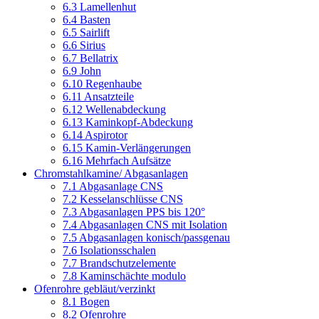
6.3 Lamellenhut
6.4 Basten
6.5 Sairlift
6.6 Sirius
6.7 Bellatrix
6.9 John
6.10 Regenhaube
6.11 Ansatzteile
6.12 Wellenabdeckung
6.13 Kaminkopf-Abdeckung
6.14 Aspirotor
6.15 Kamin-Verlängerungen
6.16 Mehrfach Aufsätze
Chromstahlkamine/ Abgasanlagen
7.1 Abgasanlage CNS
7.2 Kesselanschlüsse CNS
7.3 Abgasanlagen PPS bis 120°
7.4 Abgasanlagen CNS mit Isolation
7.5 Abgasanlagen konisch/passgenau
7.6 Isolationsschalen
7.7 Brandschutzelemente
7.8 Kaminschächte modulo
Ofenrohre gebläut/verzinkt
8.1 Bogen
8.2 Ofenrohre