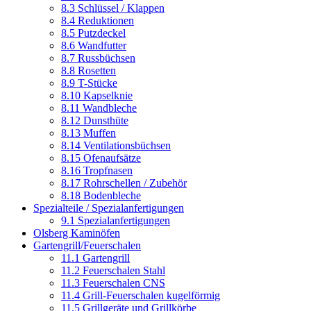
8.3 Schlüssel / Klappen
8.4 Reduktionen
8.5 Putzdeckel
8.6 Wandfutter
8.7 Russbüchsen
8.8 Rosetten
8.9 T-Stücke
8.10 Kapselknie
8.11 Wandbleche
8.12 Dunsthüte
8.13 Muffen
8.14 Ventilationsbüchsen
8.15 Ofenaufsätze
8.16 Tropfnasen
8.17 Rohrschellen / Zubehör
8.18 Bodenbleche
Spezialteile / Spezialanfertigungen
9.1 Spezialanfertigungen
Olsberg Kaminöfen
Gartengrill/Feuerschalen
11.1 Gartengrill
11.2 Feuerschalen Stahl
11.3 Feuerschalen CNS
11.4 Grill-Feuerschalen kugelförmig
11.5 Grillgeräte und Grillkörbe