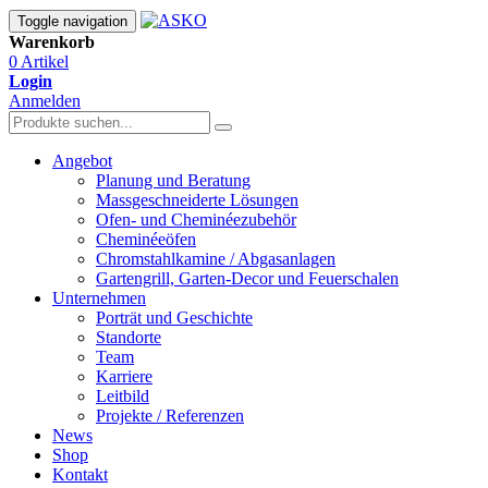
Toggle navigation
Warenkorb
0 Artikel
Login
Anmelden
Angebot
Planung und Beratung
Massgeschneiderte Lösungen
Ofen- und Cheminéezubehör
Cheminéeöfen
Chromstahlkamine / Abgasanlagen
Gartengrill, Garten-Decor und Feuerschalen
Unternehmen
Porträt und Geschichte
Standorte
Team
Karriere
Leitbild
Projekte / Referenzen
News
Shop
Kontakt