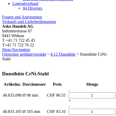
Lagerabverkauf
04 Diverses
Fragen und Anregungen
Verkaufs und Lieferbedingungen
Asko Handels AG
Industriestrasse 67
9443 Widnau
T +41 71 722 45 45
T+41 71 722 76 22
Shop-Navigation
Ofenrohre gebläut/verzinkt
>
8.12 Dunsthüte
> Dunsthüte CrNi-
Stahl
Dunsthüte CrNi-Stahl
Artikelnr.
Durchmesser
Preis
Menge
-
40.835.098
Ø 98 mm
CHF
86.55
+
-
40.835.105
Ø 105 mm
CHF
83.10