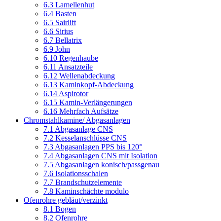
6.3 Lamellenhut
6.4 Basten
6.5 Sairlift
6.6 Sirius
6.7 Bellatrix
6.9 John
6.10 Regenhaube
6.11 Ansatzteile
6.12 Wellenabdeckung
6.13 Kaminkopf-Abdeckung
6.14 Aspirotor
6.15 Kamin-Verlängerungen
6.16 Mehrfach Aufsätze
Chromstahlkamine/ Abgasanlagen
7.1 Abgasanlage CNS
7.2 Kesselanschlüsse CNS
7.3 Abgasanlagen PPS bis 120°
7.4 Abgasanlagen CNS mit Isolation
7.5 Abgasanlagen konisch/passgenau
7.6 Isolationsschalen
7.7 Brandschutzelemente
7.8 Kaminschächte modulo
Ofenrohre gebläut/verzinkt
8.1 Bogen
8.2 Ofenrohre