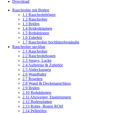
Download
Rauchrohre mit Briden
1.1 Rauchrohrbögen
1.2 Rauchrohre
1.3 Briden
1.4 Bridenklappen
1.5 Reduktionen
1.6 Zubehör
1.7 Rauchrohre hochhitzebeständig
Rauchrohre steckbar
2.1 Rauchrohre
2.2 Rauchrohrbogen
2.3 Sprays, Lacke
2.4 Aufpreise & Zubehör
2.5 Abdeckungen
2.6 Wandfutter
2.7 Rosetten
2.8 Wand & Deckenanschluss
2.9 Briden
2.10 Reduktionen
2.11 Abzweiger, Etagierungen
2.12 Bodenplatten
2.13 Rohre, Bogen ROH
2.14 Pelletöfen