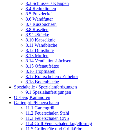
8.3 Schlüssel / Klappen
8.4 Reduktionen
8.5 Putzdeckel
8.6 Wandfutter
8.7 Russbüchsen
8.8 Rosetten
8.9 T-Stücke
8.10 Kapselknie
8.11 Wandbleche
8.12 Dunsthüte
8.13 Muffen
8.14 Ventilationsbüchsen
8.15 Ofenaufsätze
8.16 Tropfnasen
8.17 Rohrschellen / Zubehör
8.18 Bodenbleche
Spezialteile / Spezialanfertigungen
9.1 Spezialanfertigungen
Olsberg Kaminöfen
Gartengrill/Feuerschalen
11.1 Gartengrill
11.2 Feuerschalen Stahl
11.3 Feuerschalen CNS
11.4 Grill-Feuerschalen kugelförmig
11.5 Grillgeräte und Grillkörbe