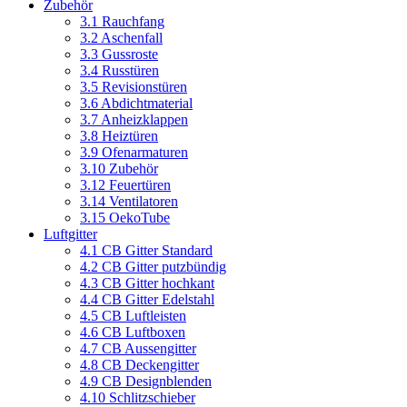
Zubehör
3.1 Rauchfang
3.2 Aschenfall
3.3 Gussroste
3.4 Russtüren
3.5 Revisionstüren
3.6 Abdichtmaterial
3.7 Anheizklappen
3.8 Heiztüren
3.9 Ofenarmaturen
3.10 Zubehör
3.12 Feuertüren
3.14 Ventilatoren
3.15 OekoTube
Luftgitter
4.1 CB Gitter Standard
4.2 CB Gitter putzbündig
4.3 CB Gitter hochkant
4.4 CB Gitter Edelstahl
4.5 CB Luftleisten
4.6 CB Luftboxen
4.7 CB Aussengitter
4.8 CB Deckengitter
4.9 CB Designblenden
4.10 Schlitzschieber