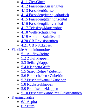
4.11 Zier-Gitter
4.12 Fassaden-Aussengitter
4.13 Fassadenbüchsen
4.14 Fassadengitter quadratisch
4.15 Fassadengitter horizontal
4.16 Fassadengitter vertikal
4.17 Teleskop-Mauerrohre
4.18 Wetterschutzgitter
4.19 Ab- und Zuluftventil
4.20 CB Revisionstüren
4.21 CB Putzkapsel
Flexible Aluminiumrohre
5.1 Aluflex-Rohre
5.2 Zuluftklappen
5.3 Seilzugklappen
5.4 Klappen-Griffe
5.5 Spiro-Rohre / Zubehör
5.6 Rohrschellen / Zubehör
5.7 Frischluftkanal / Zubehör
5.8 Rückstauklappen
5.9 Brandschutzklappen
5.10 Frischluftklappe mit Elektroantrieb
Kaminaufsätze
6.1 Aspira
6.2 Euro