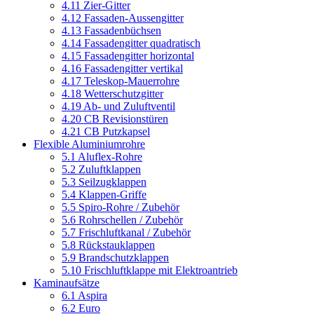
4.11 Zier-Gitter
4.12 Fassaden-Aussengitter
4.13 Fassadenbüchsen
4.14 Fassadengitter quadratisch
4.15 Fassadengitter horizontal
4.16 Fassadengitter vertikal
4.17 Teleskop-Mauerrohre
4.18 Wetterschutzgitter
4.19 Ab- und Zuluftventil
4.20 CB Revisionstüren
4.21 CB Putzkapsel
Flexible Aluminiumrohre
5.1 Aluflex-Rohre
5.2 Zuluftklappen
5.3 Seilzugklappen
5.4 Klappen-Griffe
5.5 Spiro-Rohre / Zubehör
5.6 Rohrschellen / Zubehör
5.7 Frischluftkanal / Zubehör
5.8 Rückstauklappen
5.9 Brandschutzklappen
5.10 Frischluftklappe mit Elektroantrieb
Kaminaufsätze
6.1 Aspira
6.2 Euro