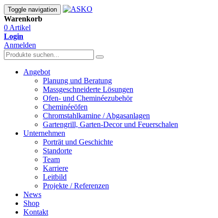
Toggle navigation
Warenkorb
0 Artikel
Login
Anmelden
Angebot
Planung und Beratung
Massgeschneiderte Lösungen
Ofen- und Cheminéezubehör
Cheminéeöfen
Chromstahlkamine / Abgasanlagen
Gartengrill, Garten-Decor und Feuerschalen
Unternehmen
Porträt und Geschichte
Standorte
Team
Karriere
Leitbild
Projekte / Referenzen
News
Shop
Kontakt