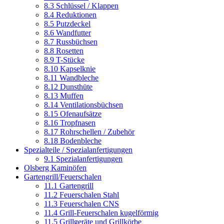
8.3 Schlüssel / Klappen
8.4 Reduktionen
8.5 Putzdeckel
8.6 Wandfutter
8.7 Russbüchsen
8.8 Rosetten
8.9 T-Stücke
8.10 Kapselknie
8.11 Wandbleche
8.12 Dunsthüte
8.13 Muffen
8.14 Ventilationsbüchsen
8.15 Ofenaufsätze
8.16 Tropfnasen
8.17 Rohrschellen / Zubehör
8.18 Bodenbleche
Spezialteile / Spezialanfertigungen
9.1 Spezialanfertigungen
Olsberg Kaminöfen
Gartengrill/Feuerschalen
11.1 Gartengrill
11.2 Feuerschalen Stahl
11.3 Feuerschalen CNS
11.4 Grill-Feuerschalen kugelförmig
11.5 Grillgeräte und Grillkörbe