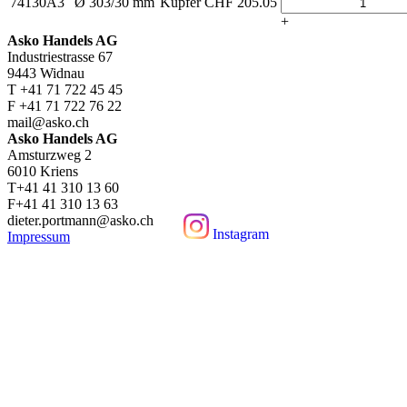
74130A3
Ø 303/30 mm
Kupfer
CHF
205.05
+
Asko Handels AG
Industriestrasse 67
9443 Widnau
T +41 71 722 45 45
F +41 71 722 76 22
mail@asko.ch
Asko Handels AG
Amsturzweg 2
6010 Kriens
T+41 41 310 13 60
F+41 41 310 13 63
dieter.portmann@asko.ch
Instagram
Impressum