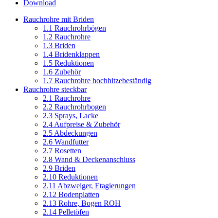
Download
Rauchrohre mit Briden
1.1 Rauchrohrbögen
1.2 Rauchrohre
1.3 Briden
1.4 Bridenklappen
1.5 Reduktionen
1.6 Zubehör
1.7 Rauchrohre hochhitzebeständig
Rauchrohre steckbar
2.1 Rauchrohre
2.2 Rauchrohrbogen
2.3 Sprays, Lacke
2.4 Aufpreise & Zubehör
2.5 Abdeckungen
2.6 Wandfutter
2.7 Rosetten
2.8 Wand & Deckenanschluss
2.9 Briden
2.10 Reduktionen
2.11 Abzweiger, Etagierungen
2.12 Bodenplatten
2.13 Rohre, Bogen ROH
2.14 Pelletöfen