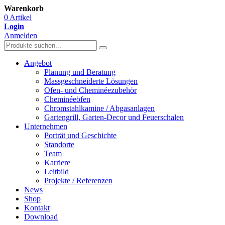
Warenkorb
0 Artikel
Login
Anmelden
Angebot
Planung und Beratung
Massgeschneiderte Lösungen
Ofen- und Cheminéezubehör
Cheminéeöfen
Chromstahlkamine / Abgasanlagen
Gartengrill, Garten-Decor und Feuerschalen
Unternehmen
Porträt und Geschichte
Standorte
Team
Karriere
Leitbild
Projekte / Referenzen
News
Shop
Kontakt
Download