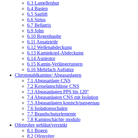
6.3 Lamellenhut
6.4 Basten
6.5 Sairlift
6.6 Sirius
6.7 Bellatrix
6.9 John
6.10 Regenhaube
6.11 Ansatzteile
6.12 Wellenabdeckung
6.13 Kaminkopf-Abdeckung
6.14 Aspirotor
6.15 Kamin-Verlängerungen
6.16 Mehrfach Aufsätze
Chromstahlkamine/ Abgasanlagen
7.1 Abgasanlage CNS
7.2 Kesselanschlüsse CNS
7.3 Abgasanlagen PPS bis 120°
7.4 Abgasanlagen CNS mit Isolation
7.5 Abgasanlagen konisch/passgenau
7.6 Isolationsschalen
7.7 Brandschutzelemente
7.8 Kaminschächte modulo
Ofenrohre gebläut/verzinkt
8.1 Bogen
8.2 Ofenrohre