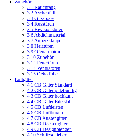
Zubehör
3.1 Rauchfang
3.2 Aschenfall
3.3 Gussroste
3.4 Russtüren
3.5 Revisionstüren
3.6 Abdichtmaterial
3.7 Anheizklappen
3.8 Heiztüren
3.9 Ofenarmaturen
3.10 Zubehör
3.12 Feuertüren
3.14 Ventilatoren
3.15 OekoTube
Luftgitter
4.1 CB Gitter Standard
4.2 CB Gitter putzbündig
4.3 CB Gitter hochkant
4.4 CB Gitter Edelstahl
4.5 CB Luftleisten
4.6 CB Luftboxen
4.7 CB Aussengitter
4.8 CB Deckengitter
4.9 CB Designblenden
4.10 Schlitzschieber