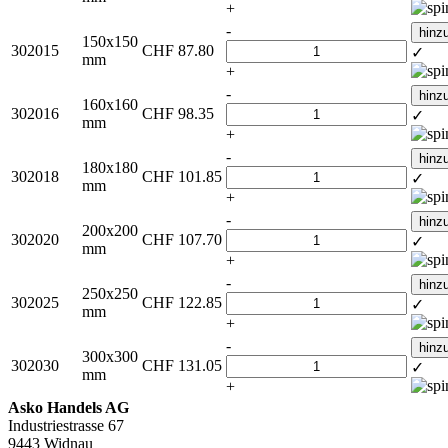
+
-
hinz
150x150
302015
CHF
87.80
✓
mm
+
-
hinz
160x160
302016
CHF
98.35
✓
mm
+
-
hinz
180x180
302018
CHF
101.85
✓
mm
+
-
hinz
200x200
302020
CHF
107.70
✓
mm
+
-
hinz
250x250
302025
CHF
122.85
✓
mm
+
-
hinz
300x300
302030
CHF
131.05
✓
mm
+
Asko Handels AG
Industriestrasse 67
9443 Widnau