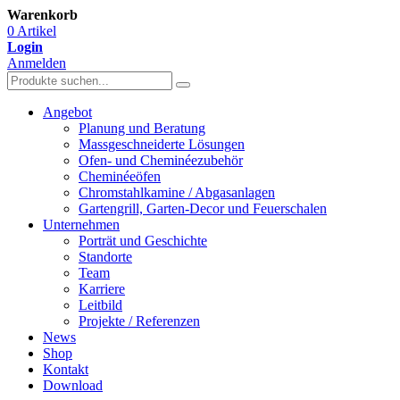
Warenkorb
0 Artikel
Login
Anmelden
Angebot
Planung und Beratung
Massgeschneiderte Lösungen
Ofen- und Cheminéezubehör
Cheminéeöfen
Chromstahlkamine / Abgasanlagen
Gartengrill, Garten-Decor und Feuerschalen
Unternehmen
Porträt und Geschichte
Standorte
Team
Karriere
Leitbild
Projekte / Referenzen
News
Shop
Kontakt
Download