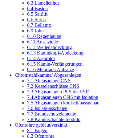
6.3 Lamellenhut
6.4 Basten
6.5 Sairlift
6.6 Sirius
6.7 Bellatrix
6.9 John
6.10 Regenhaube
6.11 Ansatzteile
6.12 Wellenabdeckung
6.13 Kaminkopf-Abdeckung
6.14 Aspirotor
6.15 Kamin-Verlängerungen
6.16 Mehrfach Aufsätze
Chromstahlkamine/ Abgasanlagen
7.1 Abgasanlage CNS
7.2 Kesselanschlüsse CNS
7.3 Abgasanlagen PPS bis 120°
7.4 Abgasanlagen CNS mit Isolation
7.5 Abgasanlagen konisch/passgenau
7.6 Isolationsschalen
7.7 Brandschutzelemente
7.8 Kaminschächte modulo
Ofenrohre gebläut/verzinkt
8.1 Bogen
8.2 Ofenrohre