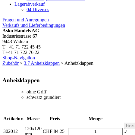
Lagerabverkauf
04 Diverses
Fragen und Anregungen
Verkaufs und Lieferbedingungen
Asko Handels AG
Industriestrasse 67
9443 Widnau
T +41 71 722 45 45
T+41 71 722 76 22
Shop-Navigation
Zubehör
>
3.7 Anheizklappen
> Anheizklappen
Anheizklappen
ohne Griff
schwarz grundiert
Artikelnr.
Masse
Preis
Menge
-
hinz
120x120
302012
CHF
84.25
✓
mm