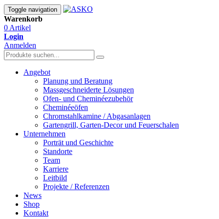
Toggle navigation
Warenkorb
0 Artikel
Login
Anmelden
Angebot
Planung und Beratung
Massgeschneiderte Lösungen
Ofen- und Cheminéezubehör
Cheminéeöfen
Chromstahlkamine / Abgasanlagen
Gartengrill, Garten-Decor und Feuerschalen
Unternehmen
Porträt und Geschichte
Standorte
Team
Karriere
Leitbild
Projekte / Referenzen
News
Shop
Kontakt