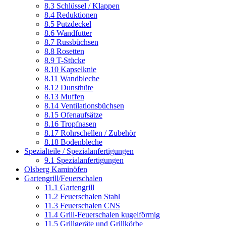
8.3 Schlüssel / Klappen
8.4 Reduktionen
8.5 Putzdeckel
8.6 Wandfutter
8.7 Russbüchsen
8.8 Rosetten
8.9 T-Stücke
8.10 Kapselknie
8.11 Wandbleche
8.12 Dunsthüte
8.13 Muffen
8.14 Ventilationsbüchsen
8.15 Ofenaufsätze
8.16 Tropfnasen
8.17 Rohrschellen / Zubehör
8.18 Bodenbleche
Spezialteile / Spezialanfertigungen
9.1 Spezialanfertigungen
Olsberg Kaminöfen
Gartengrill/Feuerschalen
11.1 Gartengrill
11.2 Feuerschalen Stahl
11.3 Feuerschalen CNS
11.4 Grill-Feuerschalen kugelförmig
11.5 Grillgeräte und Grillkörbe