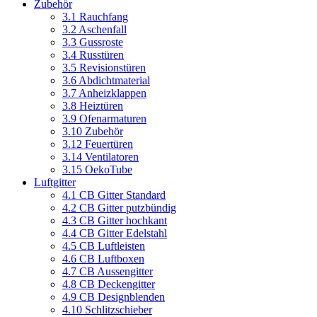
Zubehör
3.1 Rauchfang
3.2 Aschenfall
3.3 Gussroste
3.4 Russtüren
3.5 Revisionstüren
3.6 Abdichtmaterial
3.7 Anheizklappen
3.8 Heiztüren
3.9 Ofenarmaturen
3.10 Zubehör
3.12 Feuertüren
3.14 Ventilatoren
3.15 OekoTube
Luftgitter
4.1 CB Gitter Standard
4.2 CB Gitter putzbündig
4.3 CB Gitter hochkant
4.4 CB Gitter Edelstahl
4.5 CB Luftleisten
4.6 CB Luftboxen
4.7 CB Aussengitter
4.8 CB Deckengitter
4.9 CB Designblenden
4.10 Schlitzschieber