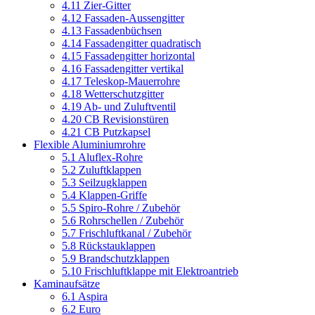
4.11 Zier-Gitter
4.12 Fassaden-Aussengitter
4.13 Fassadenbüchsen
4.14 Fassadengitter quadratisch
4.15 Fassadengitter horizontal
4.16 Fassadengitter vertikal
4.17 Teleskop-Mauerrohre
4.18 Wetterschutzgitter
4.19 Ab- und Zuluftventil
4.20 CB Revisionstüren
4.21 CB Putzkapsel
Flexible Aluminiumrohre
5.1 Aluflex-Rohre
5.2 Zuluftklappen
5.3 Seilzugklappen
5.4 Klappen-Griffe
5.5 Spiro-Rohre / Zubehör
5.6 Rohrschellen / Zubehör
5.7 Frischluftkanal / Zubehör
5.8 Rückstauklappen
5.9 Brandschutzklappen
5.10 Frischluftklappe mit Elektroantrieb
Kaminaufsätze
6.1 Aspira
6.2 Euro